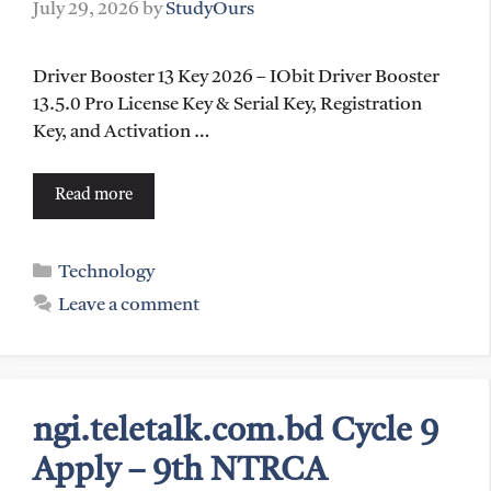
July 29, 2026
by
StudyOurs
Driver Booster 13 Key 2026 – IObit Driver Booster
13.5.0 Pro License Key & Serial Key, Registration
Key, and Activation …
Read more
Categories
Technology
Leave a comment
ngi.teletalk.com.bd Cycle 9
Apply – 9th NTRCA