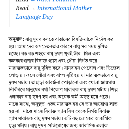
Read →
International Mother
Language Day
অনুবাদ :
বায়ু দূষণ বলতে বাতাসের বিষক্রিয়াকে নির্দেশ করা
হয়। আমাদের অসচেতনতার কারণে বায়ু সব সময় দূষিত
হচ্ছে। বড় বড় শহরে বায়ু দূষণ খুবই তীর। মিল এবং
কলকারখানার বিষাক্ত গ্যাস এবং ধোঁয়া নির্গত করে
মারাত্মকভাবে বায়ু দূষিত করে। যানবাহন পেট্রোল এবং ডিজেল
পোড়ায়। ফলে ধোঁয়া এবং বাম্প সৃষ্টি হয় যা মারাত্মকভাবে বায়ু
দূষণ ঘটায়। তাছাড়া আবর্জনা পোড়ানো এবং খোলা জায়গায়
নির্বিচারে মানুষের বর্ষা নিক্ষেপ মারাত্মক বায়ু দূষণ ঘটায়। শিল্প
এলাকার বায়ু সূষণ হয় এবং অনেক কর্মী অসুস্থ হয়ে পড়ে।
মাঝে মাঝে, অসুস্থতা এতই মারাত্মক হয় যে তার আরোগ্য লাভ
হয় না। মাঝে মাঝে বিষাক্ত গ্যাস বিল থেকে নির্গত বিষাক্ত
গ্যাস মারাত্মক বায়ু দূষণ ঘটায়। এটি বহু লোকের আকস্মিক
মৃত্যু ঘটায়। বায়ু দূষণ প্রতিরোধের জন্য আবাসিক এলাকা