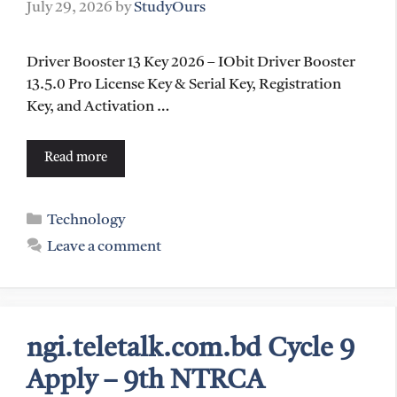
July 29, 2026
by
StudyOurs
Driver Booster 13 Key 2026 – IObit Driver Booster
13.5.0 Pro License Key & Serial Key, Registration
Key, and Activation …
Read more
Categories
Technology
Leave a comment
ngi.teletalk.com.bd Cycle 9
Apply – 9th NTRCA