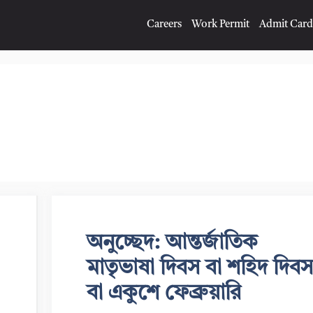
Careers
Work Permit
Admit Card
অনুচ্ছেদ: আন্তর্জাতিক
মাতৃভাষা দিবস বা শহিদ দিবস
বা একুশে ফেব্রুয়ারি