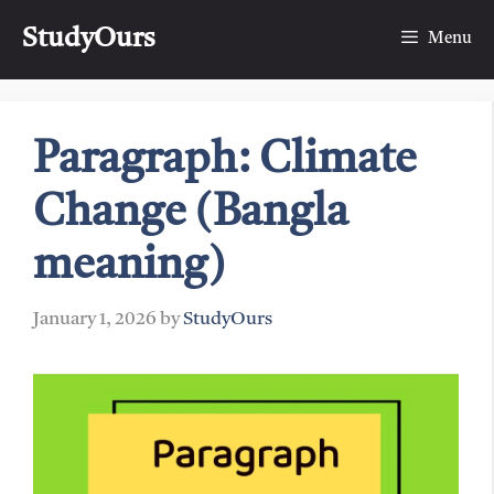
Skip
StudyOurs
to
Menu
content
Paragraph: Climate
Change (Bangla
meaning)
January 1, 2026
by
StudyOurs