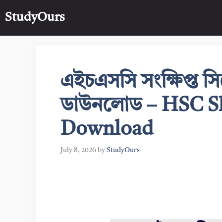
Skip
StudyOurs
to
content
এইচএসসি সংক্ষিপ্ত 
ডাউনলোড – HSC Sh
Download
July 8, 2026
by
StudyOurs