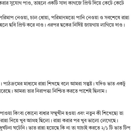
ট করার সুযোগ পাও, তাহলে একটি সাদা কাগজে প্রিন্ট দিয়ে কেটে কেটে
র পরিমাপ নেওয়া, চাল ধোয়া, পরিমাণমতো পানি নেওয়া ও সবশেষে রান্না
ছবি প্রিন্ট করে নাও। এরপর ছকের নির্দিষ্ট জায়গায় লাগিয়ে দাও।
ে। পাঠক্রমের মাধ্যমে রান্না শিখছে বলে আমরা সন্তুষ্ট। যদিও ভাত একটু
 পেরেছে। আমরা তার নিরাপত্তা নিশ্চিত করতে পাশেই ছিলাম।
পাওয়া কিংবা কোনো বাধার সম্মুখীন হওয়া এবং নতুন কী শিখেছো তা
ন্না নিয়ে খুব আগ্রহ ছিলো। রান্না করার পর খুব ভালো লেগেছে।
র্ঘটনা ঘটেনি। ভাত রান্না হয়েছে কি না তা যাচাই করতে ২/১ টি ভাত টিপ