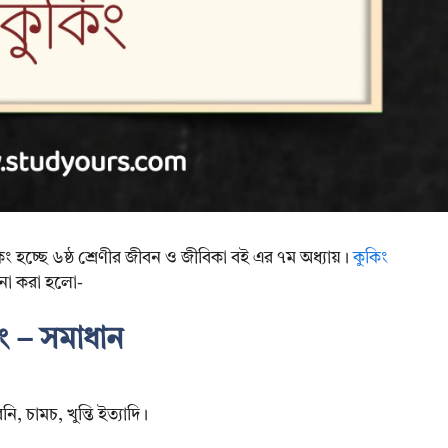
িং হচ্ছে ৬ষ্ঠ শ্রেণীর জীবন ও জীবিকা বই এর ৭ম অধ্যায়।
কুকিং
োচনা করা হলো-
ং – সমাধান
ি, চামচ, খুন্তি ইত্যাদি।