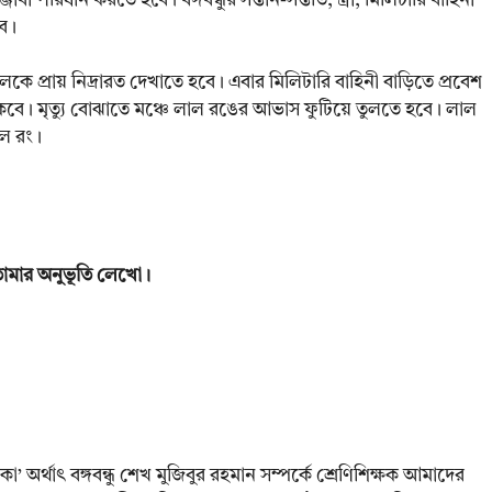
্জাবী পরিধান করতে হবে। বঙ্গবন্ধুর সন্তান-সন্ততি, স্ত্রী, মিলিটারি বাহিনী
বে।
ে প্রায় নিদ্রারত দেখাতে হবে। এবার মিলিটারি বাহিনী বাড়িতে প্রবেশ
কবে। মৃত্যু বোঝাতে মঞ্চে লাল রঙের আভাস ফুটিয়ে তুলতে হবে। লাল
াল রং।
ে তোমার অনুভূতি লেখো।
োকা’ অর্থাৎ বঙ্গবন্ধু শেখ মুজিবুর রহমান সম্পর্কে শ্রেণিশিক্ষক আমাদের