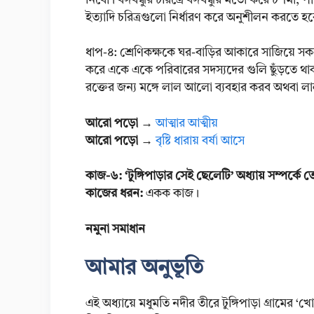
নিবো। বঙ্গবন্ধুর চরিত্রে বঙ্গবন্ধুর মতো করে চশমা, পাঞ
ইত্যাদি চরিত্রগুলো নির্ধারণ করে অনুশীলন করতে হ
ধাপ-৪: শ্রেণিকক্ষকে ঘর-বাড়ির আকারে সাজিয়ে সকলক
করে একে একে পরিবারের সদস্যদের গুলি ছুঁড়তে থা
রক্তের জন্য মঙ্গে লাল আলো ব্যবহার করব অথবা ল
আরো পড়ো
→
আত্মার আত্মীয়
আরো পড়ো
→
বৃষ্টি ধারায় বর্ষা আসে
কাজ-৬: ‘টুঙ্গিপাড়ার সেই ছেলেটি’ অধ্যায় সম্পর্ক
কাজের ধরন:
একক কাজ।
নমুনা সমাধান
আমার অনুভূতি
এই অধ্যায়ে মধুমতি নদীর তীরে টুঙ্গিপাড়া গ্রামের ‘খ