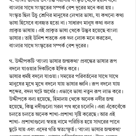
খ. বাংলা ভাষার উৎপত্তি সরাসরি সংস্কৃত থেকে হয়নি বলে
বাংলার সাথে সংস্কৃতের সম্পর্ক বেশ দূরের মনে করা হয়।
সংস্কৃত ছিল উঁচু শ্রেণির মানুষের লেখার ভাষা, যা কখনো কথ্য
ভাষা হিসেবে ব্যবহৃত হতো না। সাধারণ মানুষ কথা বলত
প্রাকৃত ভাষায়। এই প্রাকৃত ভাষা থেকে উদ্ভব হয়েছে বাংলা
ভাষার। তাই উনিশ শতকে এক দল লোক মনে করতেন,
বাংলার সাথে সংস্কৃতের সম্পর্ক বেশ দূরের।
গ. উদ্দীপকটি ‘বাংলা ভাষার জন্মকথা’ প্রবন্ধের ভাষার রূপ
বদলে যাওয়ার দিকটিকে ইঙ্গিত করে।
ভাষার ধর্মই বদলে যাওয়া। সময়ের পরিবর্তনের সাথে সাথে
মানুষের মুখে মুখে বদলে যায় ভাষার ধ্বনি। রূপ বদলে যায়
শব্দের, বদল ঘটে অর্থের। এভাবে ভাষা নতুন রূপ লাভ করে।
উদ্দীপকে বলা হয়েছে, হিমালয় থেকে অনেক নদীর জন্ম
হয়েছে, কিন্তু নদীগুলো সরল পথ ধরে চলেনি। এরা এঁকেবেঁকে
চলতে চলতে অনেক শাখা-প্রশাখা সৃষ্টি করেছে। আর এই
শাখা- প্রশাখাগুলো স্বতন্ত্র নামে পরিচিত হয়ে সাগরের পানে
ছুটে যায় এবং এদের গতি স্বতঃস্ফূর্ত। ‘বাংলা ভাষার জন্মকথা’