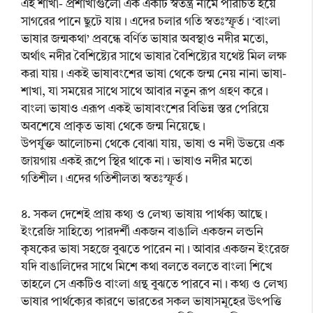
এই শাখা- প্রশাখাগুলো এক একটি স্বতন্ত্র নামে পরিচিত হয়ে
সাগরের পানে ছুটে যায়। এদের চলার গতি স্বতঃস্ফূর্ত। ‘বাংলা
ভাষার জন্মকথা’ প্রবন্ধে বর্ণিত ভাষার অবস্থাও নদীর মতো,
অর্থাৎ নদীর বৈশিষ্ট্যের সাথে ভাষার বৈশিষ্ট্যের যথেষ্ট মিল লক্ষ
করা যায়। একই ভাষাবংশের ভাষা থেকে জন্ম নেয় নানা ভাষা-
শাখা, যা সময়ের সাথে সাথে আবার নতুন রূপ গ্রহণ করে।
বাংলা ভাষাও এরূপ একই ভাষাবংশের বিভিন্ন স্তর পেরিয়ে
অবশেষে প্রাকৃত ভাষা থেকে জন্ম নিয়েছে।
উপর্যুক্ত আলোচনা থেকে বোঝা যায়, ভাষা ও নদী উভয়ে এক
জায়গায় একই রূপে স্থির থাকে না। ভাষাও নদীর মতো
গতিশীল। এদের গতিশীলতা স্বতঃস্ফূর্ত।
৪. সকল দেশেই প্রায় কথ্য ও লেখ্য ভাষায় পার্থক্য আছে।
ইংরেজি সাহিত্যে পারদর্শী একজন বাঙালি একজন লন্ডনি
কৃষকের ভাষা সহজে বুঝতে পারেন না। আবার একজন ইংরেজ
যদি বাঙালিদের সাথে মিশে কথা বলতে বলতে বাংলা শিখে
তাহলে সে একটিও বাংলা গ্রন্থ বুঝতে পারবে না। কথ্য ও লেখ্য
ভাষার পার্থক্যের কারণে ভারতের সকল ভাষাসমূহের উৎপত্তি