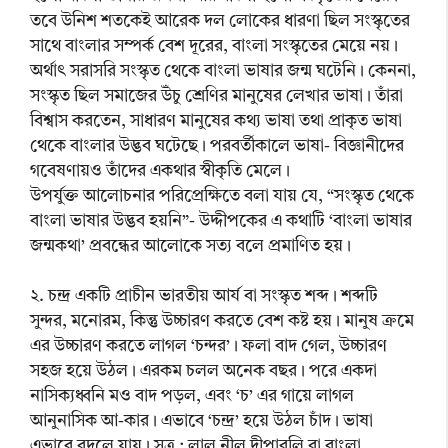
তবে উনিশ শতকেই আরেক দল লোকের ধারণা ছিল সংস্কৃতের
সাথে বাংলার সম্পর্ক বেশ দূরের, বাংলা সংস্কৃতের মেয়ে নয়।
অর্থাৎ সরাসরি সংস্কৃত থেকে বাংলা ভাষার জন্ম ঘটেনি। কেননা,
সংস্কৃত ছিল সমাজের উঁচু শ্রেণির মানুষের লেখার ভাষা। তাঁরা
বিশ্বাস করতেন, সাধারণ মানুষের কথ্য ভাষা তথা প্রাকৃত ভাষা
থেকে বাংলার উদ্ভব ঘটেছে। পরবর্তীকালে ভাষা- বিজ্ঞানীদের
গবেষণায়ও তাঁদের একথার স্বীকৃতি মেলে।
উপর্যুক্ত আলোচনার পরিপ্রেক্ষিতে বলা যায় যে, “সংস্কৃত থেকে
বাংলা ভাষার উদ্ভব হয়নি”- উদ্দীপকের এ কথাটি ‘বাংলা ভাষার
জন্মকথা’ প্রবন্ধের আলোকে সত্য বলে প্রমাণিত হয়।
২. চন্দ্র একটি প্রাচীন ভারতীয় আর্য বা সংস্কৃত শব্দ। শব্দটি
সুন্দর, মনোরম, কিন্তু উচ্চারণ করতে বেশ কষ্ট হয়। মানুষ ক্রমে
এর উচ্চারণ করতে লাগল ‘চন্দর’। ফলা বাদ গেল, উচ্চারণ
সহজ হয়ে উঠল। এরকম চলল অনেক বছর। পরে একদা
নাসিক্যধ্বনি মও বাদ পড়ল, এবং ‘চ’ এর গায়ে লাগল
আনুনাসিক আ-কার। এভাবে ‘চন্দ্র’ হয়ে উঠল চাঁদ। ভাষা
এভাবে বদলে যায়। সূত্র : লাল নীল দীপাবলি বা বাংলা