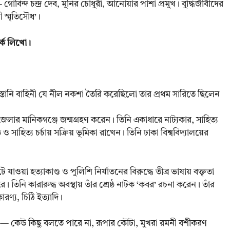
িন্দ চন্দ্র দেব, মুনির চৌধুরী, আনোয়ার পাশা প্রমুখ। বুদ্ধিজীবীদের
ী স্মৃতিসৌধ’।
্কে লিখো।
স্তানি বাহিনী যে নীল নকশা তৈরি করেছিলো তার প্রথম সারিতে ছিলেন
লার মানিকগঞ্জে জন্মগ্রহণ করেন। তিনি একাধারে নাট্যকার, সাহিত্য
হিত্য চর্চায় সক্রিয় ভূমিকা রাখেন। তিনি ঢাকা বিশ্ববিদ্যালয়ের
য়া হত্যাকাণ্ড ও পুলিশি নির্যাতনের বিরুদ্ধে তীব্র ভাষায় বক্তৃতা
। তিনি কারারুদ্ধ অবস্থায় তাঁর শ্রেষ্ঠ নাটক ‘কবর’ রচনা করেন। তাঁর
ারণ্য, চিঠি ইত্যাদি।
ন— কেউ কিছু বলতে পারে না, রূপার কৌটা, মুখরা রমনী বশীকরণ