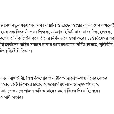
ছে নেয় নতুন ষড়যন্ত্রের পথ। বাঙালি ও তাদের স্বপ্নের বাংলা যেন কখনো
ে নেয় এক বিধ্বংসী পথ। শিক্ষক, ডাক্তার, ইঞ্জিনিয়ার, সাংবাদিক, লেখক,
ব্যক্তিবর্গের তালিকা তৈরি করে তাঁদের নির্মমভাবে হত্যা করে। ১৪ই ডিসেম্বর এ
িজীবীদের স্মৃতির সম্মানে ঢাকার রায়েরবাজারে নির্মিত হয়েছে ‘বুদ্ধিজীবী
দ বুদ্ধিজীবী দিবস’।
ারণ মানুষ, বুদ্ধিজীবী, শিশু-কিশোর ও নারীর আত্মত্যাগ-আত্মদানের ভেতর
 সালের ১৬ই ডিসেম্বর ঢাকার রেসকোর্স ময়দানে আত্মসমর্পণ করে
ব ও আনন্দের সঙ্গে পালন করি আমাদের মহান বিজয় দিবস হিসেবে।
 আগামী গড়ার।