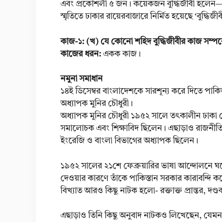
এবং প্রকৌশলী ৫ জন। কয়েকজন বুদ্ধিজীবী হলেন— গোব
স্মৃতিতে ঢাকার রায়েরবাজারে নির্মিত হয়েছে ‘বুদ্ধিজীব
কাজ-১: (খ) যে কোনো শহিদ বুদ্ধিজীবীর কাজ সম্পর
কাজের ধরন:
একক কাজ।
নমুনা সমাধান
১৪ই ডিসেম্বর বাংলাদেশকে সারশূন্য করে দিতে পাকি
অধ্যাপক মুনির চৌধুরী।
অধ্যাপক মুনির চৌধুরী ১৯৫২ সালে তৎকালীন ঢাকা জে
সমালোচক এবং শিক্ষাবিদ ছিলেন। এছাড়াও রাজনীতি ও সা
ইংরেজি ও বাংলা বিভাগের অধ্যাপক ছিলেন।
১৯৫২ সালের ২১শে ফেব্রুয়ারির ভাষা আন্দোলনে ঘটে যাও
দেওয়ার কারণে তাঁকে পাকিস্তান সরকার কারাবন্দি করে
বিখ্যাত আরও কিছু নাটক হলো- রক্তাক্ত প্রান্তর, দণ্ডক
এছাড়াও তিনি কিছু অনুবাদ নাটকও লিখেছেন, যেম