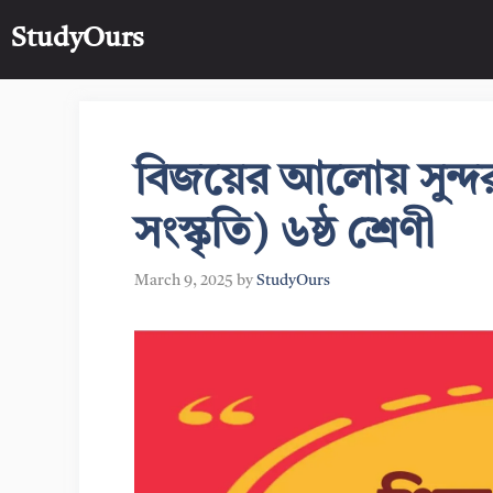
Skip
StudyOurs
to
content
বিজয়ের আলোয় সুন্দর 
সংস্কৃতি) ৬ষ্ঠ শ্রেণী
March 9, 2025
by
StudyOurs