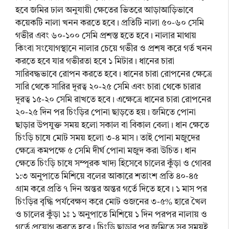
হবে জমির ঢাল অনুযায়ী ক্ষেতের ভিতরে আড়াআড়িভাবে
কয়েকটি নালা খনন করতে হবে। প্রতিটি নালা ৫০-৬০ সেমি
গভীর এবং ৬০-১০০ সেমি প্রশস্ত হতে হবে। নালার মাথায়
কিংবা সংযোগস্থানে নালার চেয়ে গভীর ও প্রশষ করে গর্ত খনন
করতে হবে যার গভীরতা হবে ১ মিটার। ধানের চারা
সারিবদ্ধভাবে রোপন করতে হবে। ধানের চারা রোপনের ক্ষেত্রে
সারি থেকে সারির দূরত্ব ২০-২৫ সেমি এবং চারা থেকে চারার
দূরত্ব ১৫-২০ সেমি রাখতে হবে। এক্ষেত্রে ধানের চারা রোপনের
২০-২৫ দিন পর চিংড়ির পোনা ছাড়তে হয়। জমিতে পোনা
ছাড়ার উপযুক্ত সময় হলো সকাল বা বিকাল বেলা। ধান ক্ষেতে
চিংড়ি চাষে মোট সময় হলো ৩-৪ মাস। তাই পোনা মজুদের
ক্ষেত্রে কমপক্ষে ৫ সেমি দীর্ঘ পোনা মজুদ করা উচিত। ধান
ক্ষেতে চিংড়ি চাষে সম্পূরক খাদ্য হিসেবে চালের কুঁড়া ও গোবর
১:৩ অনুপাতে মিশিয়ে বলের আকারে শতাংশ প্রতি ৪০-৪৫
গ্রাম করে প্রতি ৭ দিন অন্তর অন্তর গর্তে দিতে হবে। ১ মাস পর
চিংড়ির বৃদ্ধি পর্যবেক্ষণ করে মোট ওজনের ৩-৫% হারে খৈল
ও চালের কুঁড়া ১ঃ ১ অনুপাতে মিশিয়ে ১ দিন পরপর নালায় ও
গর্তে প্রয়োগ করতে হবে। চিংড়ি ছাড়ার পর জমিতে সব সময়ই