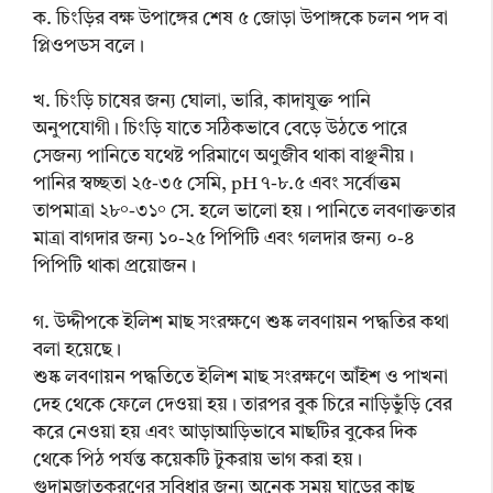
ক. চিংড়ির বক্ষ উপাঙ্গের শেষ ৫ জোড়া উপাঙ্গকে চলন পদ বা
প্লিওপডস বলে।
খ. চিংড়ি চাষের জন্য ঘোলা, ভারি, কাদাযুক্ত পানি
অনুপযোগী। চিংড়ি যাতে সঠিকভাবে বেড়ে উঠতে পারে
সেজন্য পানিতে যথেষ্ট পরিমাণে অণুজীব থাকা বাঞ্ছনীয়।
পানির স্বচ্ছতা ২৫-৩৫ সেমি, pH ৭-৮.৫ এবং সর্বোত্তম
তাপমাত্রা ২৮°-৩১° সে. হলে ভালো হয়। পানিতে লবণাক্ততার
মাত্রা বাগদার জন্য ১০-২৫ পিপিটি এবং গলদার জন্য ০-৪
পিপিটি থাকা প্রয়োজন।
গ. উদ্দীপকে ইলিশ মাছ সংরক্ষণে শুষ্ক লবণায়ন পদ্ধতির কথা
বলা হয়েছে।
শুষ্ক লবণায়ন পদ্ধতিতে ইলিশ মাছ সংরক্ষণে আঁইশ ও পাখনা
দেহ থেকে ফেলে দেওয়া হয়। তারপর বুক চিরে নাড়িভুঁড়ি বের
করে নেওয়া হয় এবং আড়াআড়িভাবে মাছটির বুকের দিক
থেকে পিঠ পর্যন্ত কয়েকটি টুকরায় ভাগ করা হয়।
গুদামজাতকরণের সুবিধার জন্য অনেক সময় ঘাড়ের কাছ