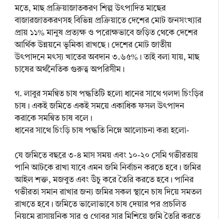
মতে, মাছ প্রক্রিয়াজাতকরণ শিল্প উৎপাদিত মাছের
বাজারজাতকরণসহ বিভিন্ন প্রক্রিয়াতে দেশের মোট জনসংখ্যার
প্রায় ১১% মানুষ প্রত্যক্ষ ও পরোক্ষভাবে জড়িত থেকে দেশের
আর্থিক উন্নয়নে ভূমিকা রাখছে। দেশের মোট জাতীয়
উৎপাদনে মৎস্য খাতের অবদান ৩.৬৫%। তাই বলা যায়, মাছ
চাষের অর্থনৈতিক গুরুত্ব অপরিসীম।
গ. লাবুর সমন্বিত চাষ পদ্ধতিটি হলো ধানের সাথে গলদা চিংড়ির
চাষ। একই জমিতে একই সময়ে একাধিক ফসল উৎপাদন
করাকে সমন্বিত চাষ বলে।
ধানের সাথে চিংড়ি চাষ পদ্ধতি নিম্নে আলোচনা করা হলো-
যে জমিতে বছরে ৩-৪ মাস সময় এবং ১০-২০ সেমি গভীরতায়
পানি আটকে রাখা যাবে এমন জমি নির্বাচন করতে হবে। জমির
আইল শক্ত, মজবুত এবং উঁচু করে তৈরি করতে হবে। পানির
গভীরতা সমান রাখার জন্য জমির সকল স্থানে চাষ দিয়ে সমতল
রাখতে হবে। জমিতে ভালোভাবে চাষ দেয়ার পর প্রচলিত
নিয়মে রাসায়নিক সার ও গোবর সার মিশিয়ে জমি তৈরি করতে