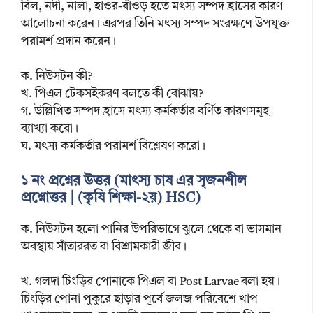
বিল, নদী, নালা, হাওর-বাঁওড় হতে মৎস্য সম্পদ হ্রাসের কারণ
আলোচনা করেন। এরপর তিনি মৎস্য সম্পদ সংরক্ষণে উপযুক্ত
পরামর্শ প্রদান করেন।
ক. নিউসটন কী?
খ. পিএল টেকসইকরণ বলতে কী বোঝায়?
গ. উল্লিখিত সম্পদ হ্রাসে মৎস্য কর্মকর্তার বর্ণিত কারণসমূহ
ব্যাখ্যা করো।
ঘ. মৎস্য কর্মকর্তার পরামর্শ বিশ্লেষণ করো।
১ নং প্রশ্নের উত্তর (মাৎস্য চাষ এর সৃজনশীল
প্রশ্নোত্তর | (কৃষি শিক্ষা-২য়) HSC)
ক. নিউসটন হলো পানির উপরিভাগে ঝুলে থেকে বা ভাসমান
অবস্থায় সাঁতাররত বা বিশ্রামকারী জীব।
খ. গলদা চিংড়ির পোনাকে পিএল বা Post Larvae বলা হয়।
চিংড়ির পোনা পুকুরে ছাড়ার পূর্বে জলজ পরিবেশে খাপ