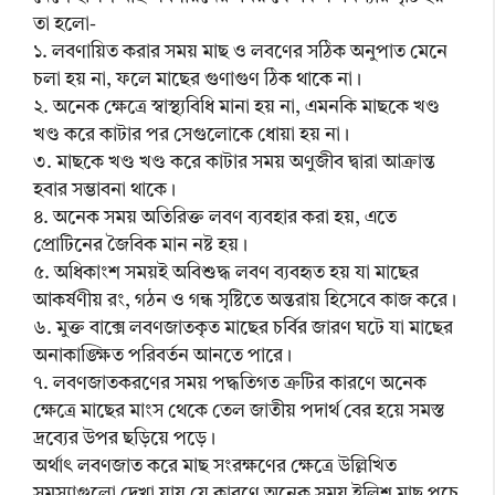
তা হলো-
১. লবণায়িত করার সময় মাছ ও লবণের সঠিক অনুপাত মেনে
চলা হয় না, ফলে মাছের গুণাগুণ ঠিক থাকে না।
২. অনেক ক্ষেত্রে স্বাস্থ্যবিধি মানা হয় না, এমনকি মাছকে খণ্ড
খণ্ড করে কাটার পর সেগুলোকে ধোয়া হয় না।
৩. মাছকে খণ্ড খণ্ড করে কাটার সময় অণুজীব দ্বারা আক্রান্ত
হবার সম্ভাবনা থাকে।
৪. অনেক সময় অতিরিক্ত লবণ ব্যবহার করা হয়, এতে
প্রোটিনের জৈবিক মান নষ্ট হয়।
৫. অধিকাংশ সময়ই অবিশুদ্ধ লবণ ব্যবহৃত হয় যা মাছের
আকর্ষণীয় রং, গঠন ও গন্ধ সৃষ্টিতে অন্তরায় হিসেবে কাজ করে।
৬. মুক্ত বাক্সে লবণজাতকৃত মাছের চর্বির জারণ ঘটে যা মাছের
অনাকাঙ্ক্ষিত পরিবর্তন আনতে পারে।
৭. লবণজাতকরণের সময় পদ্ধতিগত ত্রুটির কারণে অনেক
ক্ষেত্রে মাছের মাংস থেকে তেল জাতীয় পদার্থ বের হয়ে সমস্ত
দ্রব্যের উপর ছড়িয়ে পড়ে।
অর্থাৎ লবণজাত করে মাছ সংরক্ষণের ক্ষেত্রে উল্লিখিত
সমস্যাগুলো দেখা যায় যে কারণে অনেক সময় ইলিশ মাছ পচে