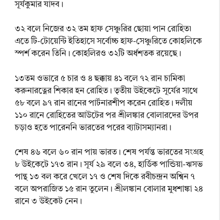
সূর্যকুমার যাদব।
৩২ বলে নিজের ৩২ তম হাফ সেঞ্চুরির ছোয়া পান রোহিত৷
এতে টি-টোয়েন্টি ইতিহাসে সর্বোচ্চ হাফ-সেঞ্চুরিতে কোহলিকে
স্পর্শ করেন তিনি। কোহলিরও ৩২টি অর্ধশতক রয়েছে।
১৩তম ওভারে ৫ চার ও ৪ ছক্কায় ৪১ বলে ৭২ রান চামিকা
করুনারত্নের শিকার হন রোহিত। তৃতীয় উইকেটে সূর্যের সাথে
৫৮ বলে ৯৭ রান রানের পার্টনারশীপ করেন রোহিত। দলীয়
১১০ রানে রোহিতের আউটের পর শ্রীলঙ্কার বোলারদের উপর
চড়াও হতে পারেননি ভারতের পরের ব্যাটাসম্যানরা।
শেষ ৪৬ বলে ৬০ রান পায় ভারত। শেষ পর্যন্ত ভারতের সংগ্রহ
৮ উইকেটে ১৭৩ রান। সূর্য ২৯ বলে ৩৪, হার্ডিক পান্ডিয়া-ঋসভ
পান্থ ১৩ বল করে খেলে ১৭ ও শেষ দিকে রবীচন্দ্রন অশ্বিন ৭
বলে অপরাজিত ১৫ রান তুলেন। শ্রীলঙ্কান বোলার মুধশাঙ্কা ২৪
রানে ৩ উইকেট নেন।