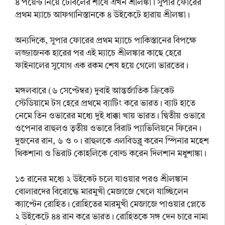
৪ পয়েন্ট নিয়ে টেবিলের শীর্ষে এখন শ্রীলঙ্কা। সুপার ফোরের
প্রথম ম্যাচে আফগানিস্তানকে ৪ উইকেটে হারায় শ্রীলঙ্কা।
অন্যদিকে, সুপার ফোরের প্রথম ম্যাচে পাকিস্তানের বিপক্ষে
লজ্জাজনক হারের পর এই ম্যাচে শ্রীলঙ্কার কাছে হেরে
ফাইনালের সুযোগ এক রকম শেষ হয়ে গেলো ভারতের।
মঙ্গলবারে (৬ সেপ্টেম্বর) দুবাই আন্তর্জাতিক ক্রিকেট
স্টেডিয়ামে টস হেরে প্রথমে ব্যাটিং করে ভারত। ব্যাট হাতে
নেমে তিন ওভারের মধ্যে দুই ধাক্কা খায় ভারত। দ্বিতীয় ওভারে
ওপেনার রাহুলও তৃতীয় ওভারে বিরাট প্যাভিলিয়নে ফিরেন।
দুজনের রান, ৬ ও ০। রাহুলকে এলবিডব্লু করেন স্পিনার মহেশ
থিকশানা ও ভিরাট কোহলিকে বোল্ড করেন দিলশান মধুশাঙ্কা।
১৩ রানের মধ্যে ২ উইকেট চলে যাওয়ার পরও শ্রীলঙ্কান
বোলারদের বিরোদ্ধে মারমুখী মেজাজে খেলে যাচ্ছিলেন
ক্যাপ্টেন রোহিত। রোহিতের মারমুখী মেজাজে পাওয়ার প্লেতে
২ উইকেটে ৪৪ রান করে ভারত। রোহিতকে সঙ্গ দেন চারে নামা