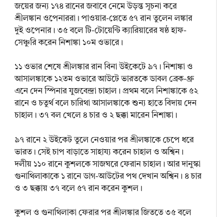
জয়ের জন্য ১৭৪ রানের জবাবে নেমে উড়ন্ত সূচনা করে
শ্রীলঙ্কান ওপেনাররা। পাওয়ার-প্লেতে ৫৭ রান তুলেন লঙ্কার
দুই ওপেনার। ৩৫ বলে টি-টোয়েন্টি ক্যারিয়ারের ষষ্ঠ হাফ-
সেঞ্চুরি করেন নিশাঙ্কা ১০ম ওভারে।
১১ ওভার শেষে শ্রীলঙ্কার রান বিনা উইকেটে ৯৭। নিশাঙ্কা ও
আসালঙ্কাকে ১২তম ওভারে আউটে ভারতকে ডাবল ব্রেক-থ্রু
এনে দেন স্পিনার যুজবেন্দ্রা চাহাল। প্রথম বলে নিশাঙ্কাকে ৫২
রানে ও চতুর্থ বলে চারিথা আসালঙ্কাকে শুন্য হাতে বিদায় দেন
চাহাল। ৩৭ বল খেলে ৪ চার ও ২ ছক্কা মারেন নিশাঙ্কা।
৯৭ রানে ২ উইকেট তুলে নেওয়ার পর শ্রীলঙ্কাকে চেপে ধরে
ভারত। সেই চাপ বাড়াতে সাহায্য করেন চাহাল ও অশ্বিন।
দলীয় ১১০ রানে কুশলকে সাজঘরে ফেরান চাহাল। আর দানুস্কা
গুনাথিলাকাকে ১ রানে ডাগ-আউটের পথ দেখান অশ্বিন। ৪ চার
ও ৩ ছক্কায় ৩৭ বলে ৫৭ রান করেন কুশল।
কুশল ও গুনাথিলাকা ফেরার পর শ্রীলঙ্কার জিততে ৩৫ বলে