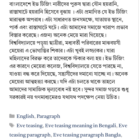
বাংলাদেশে ইভ টিজিং নারীদের পুরুষ দ্বারা যৌন হয়রানি,
রাস্তাঘাটে হয়রানি হিসেবে বুঝায় । এটা প্রমাণিত যে ইভ টিজিং
মারাত্মক অপরাধ। এটা সাধারণত জনসমক্ষে, যাতায়ত স্থানে,
পার্ক এবং রাস্তাঘাটে ঘটে। এটা আমাদের সমাজে খারাপ প্রভাব
বিস্তার করেছে। এজন্য অনেক মেয়ে মারা গিয়েছে।
বিশ্ববিদ্যালয়ে পড়ুয়া ছাত্রীরা, মধ্যবর্তী পরিবারের মাঝবয়সী
মেয়েরা এ ভোগান্তির শিকার। এটা খুবই লজ্জাকর। যারা
মহিলাদের বিরক্ত করে তাদেরকে স্টকার বলা হয়। ইভ টিজিং
এর কারণে মেয়েরা কলেজ, বিশ্ববিদ্যালয়ে যেতে পারছে না,
যাওয়া বন্ধ করে দিয়েছে, সন্ত্রাসীদের দমানো যাচ্ছে না। অনেক
মেয়েরা আত্মহত্যা করছে। যদি এটা চলতে থাকে তাহলে
আমাদের সামাজিক মূল্যবোধ নষ্ট হবে। সুন্দর সমাজ গড়তে শুধু
সরকারই নয় গণমাধ্যমেরও যথাযথ পদক্ষেপ নেয়া উচিত।
Categories
English
,
Paragraph
Tags
Eve teasing
,
Eve teasing meaning in Bengali
,
Eve
teasing paragraph
,
Eve teasing paragraph Bangla
,