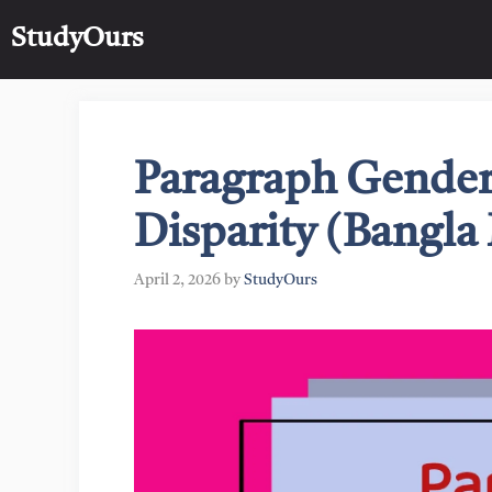
Skip
StudyOurs
to
content
Paragraph Gender
Disparity (Bangla
April 2, 2026
by
StudyOurs