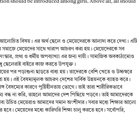
tion should be introduced among girls. Above all, all should
তম আলোচিত বিষয়। এর অর্থ ছেলে ও মেয়েদেরকে আলাদা করে দেখা। এট
দের সমাজে মেয়েদের সাথে খারাপ আচরণ করা হয়। মেয়েদেরকে সব
স্কার, প্রথা ও ধর্মীয় অপব্যাখ্যা এর জন্য দায়ী। সামাজিক অবকাঠামোও
ধু ছেলেরাই বাইরে কাজ করতে উপযুক্ত।
িয়ের পর পড়াশুনা ছাড়তে বাধ্য হয়। তাদেরকে বেশি খেতে ও উচ্চস্বরে
া হয়। এই বৈষম্যমূলক আচরণ দেশের সার্বিক উন্নয়নকে ব্যাহত করে।
 লিঙ্গ বৈষম্যের কারণে পুষ্টিহীনতায় ভোগে। তাই তারা শারীরিকভাবে
ষম্য বন্ধ না করি, তাহলে আমাদের দেশ পিছিয়ে পড়বে। তাই আমাদেরকে
ভাবা উচিত মেয়েরাও আমাদের সমান অংশীদার। সবার মধ্যে শিক্ষার আলো
 হবে। মেয়েদের মধ্যে কারিগরি শিক্ষা চালু করতে হবে। সর্বোপরি,