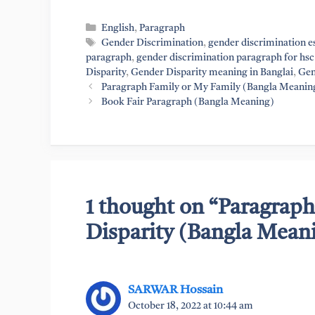
Categories
English
,
Paragraph
Tags
Gender Discrimination
,
gender discrimination e
paragraph
,
gender discrimination paragraph for hsc
Disparity
,
Gender Disparity meaning in Banglai
,
Gen
Paragraph Family or My Family (Bangla Meanin
Book Fair Paragraph (Bangla Meaning)
1 thought on “Paragrap
Disparity (Bangla Mean
SARWAR Hossain
October 18, 2022 at 10:44 am