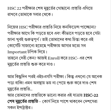
HSC 22 পরীক্ষার শেষ মুহূর্তের গোছানো প্রস্তুতি এগিয়ে
রাখবে তোমাকে সবার থেকে।
নিজের HSC পরীক্ষার প্রস্তুতি নিয়ে কনফিডেন্স পাচ্ছোনা?
পরীক্ষার আগে কি পড়তে হবে এবং কীভাবে পড়তে হবে সেটা
জানা খুবই গুরুত্বপূর্ণ। তাই তোমাদের কথা চিন্তা করে এই
কোর্সেটি সাজানো হয়েছে পরীক্ষায় আসার মতো সব
Important টপিক দিয়ে।
তাহলে দেরী কেন? আজই Enroll করে HSC- এর শেষ
মুহূর্তের প্রস্তুতি শুরু করে দাও।
আর কিছুদিন পরই এইচএসসি পরীক্ষা। কিন্তু এখনো যে অনেক
পড়া বাকি! এমন অবস্থায় ভয় না পেয়ে শুরু করে দাও শেষ
মুহূর্তের প্রস্তুতি..
আর তোমাদের প্রস্তুতিকে ভালো করার এই যাত্রায়
HSC-22
শেষ মুহূর্তের প্রস্তুতি
– কোর্স নিয়ে পাশে থাকবেন দেশসেরা
সকল ইন্সট্রাক্টর।