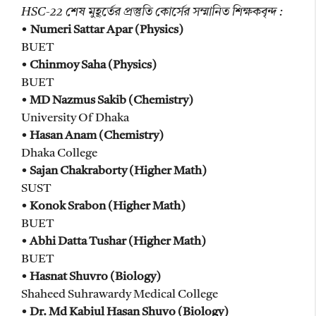
HSC-22 শেষ মুহূর্তের প্রস্তুতি কোর্সের সম্মানিত শিক্ষকবৃন্দ :
•
Numeri Sattar Apar (Physics)
BUET
•
Chinmoy Saha (Physics)
BUET
•
MD Nazmus Sakib (Chemistry)
University Of Dhaka
•
Hasan Anam (Chemistry)
Dhaka College
•
Sajan Chakraborty (Higher Math)
SUST
•
Konok Srabon (Higher Math)
BUET
•
Abhi Datta Tushar (Higher Math)
BUET
•
Hasnat Shuvro (Biology)
Shaheed Suhrawardy Medical College
•
Dr. Md Kabiul Hasan Shuvo (Biology)