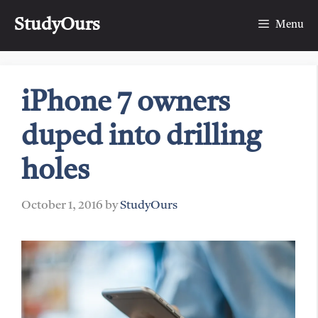
Skip
StudyOurs
to
Menu
content
iPhone 7 owners
duped into drilling
holes
October 1, 2016
by
StudyOurs