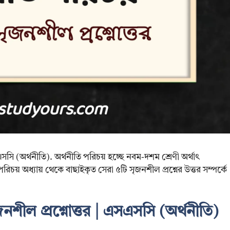
এসসি (অর্থনীতি). অর্থনীতি পরিচয় হচ্ছে নবম-দশম শ্রেণী অর্থাৎ
রিচয় অধ্যায় থেকে বাছাইকৃত সেরা ৫টি সৃজনশীল প্রশ্নের উত্তর সম্পর্কে
নশীল প্রশ্নোত্তর | এসএসসি (অর্থনীতি)