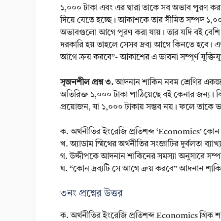
১,০০০ টাকা এবং এর দ্বারা তাকে সব অভাব পূরণ করার 
দিয়ে যেতে হচ্ছে। আকাশকে তার সীমিত সম্পদ ১,০
অভাবগুলো আগে পূরণ করা যায়। তার যদি বই বেশি দরক
দরকারি হয় তাহলে সেসব দ্রব্য আগে কিনতে হবে। এভাব
আগে ক্রয় করবে”- আকাশের এ ভাবনা সম্পূর্ণ যুক্তিযু
সৃজনশীল প্রশ্ন ৩.
আদনান শাকিন নবম শ্রেণির একজন 
অতিরিক্ত ১,০০০ টাকা পাঠিয়েছে বই কেনার জন্য। কি
প্রয়োজন, যা ১,০০০ টাকায় সম্ভব নয়। ফলে তাকে ভা
ক. অর্থনীতির ইংরেজি প্রতিশব্দ ‘Economics’ কোন
খ. অ্যাডাম স্মিথের অর্থনীতির সংজ্ঞাটির দুর্বলতা ব্যাখ
গ. উদ্দীপকে আদনান শাকিনের সমস্যা অনুসারে সম্পদের 
ঘ. “কোন দ্রব্যটি সে আগে ক্রয় করবে” আদনান শাক
৩নং প্রশ্নের উত্তর
ক. অর্থনীতির ইংরেজি প্রতিশব্দ Economics গ্রি