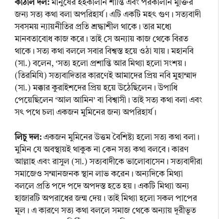
কাঁঠাল দল:
মানুষের ইহকালীন শান্তি এবং পরকালীন মুক্তির
জন্য সত্য কথা বলা অপরিহার্য। এটি একটি মহৎ গুণ। সত্যবাদী
সবসময় ন্যায়নীতির প্রতি শ্রদ্ধাশীল থাকে। তার মধ্যে
মানবতাবোধ কাজ করে। তাই সে অন্যায় কাজ থেকে বিরত
থাকে। সত্য কথা বললে সবার বিশ্বস্ত হয়ে ওঠা যায়। মহানবি
(সা.) বলেন, ‘সত্য হলো প্রশান্তি আর মিথ্যা হলো সংশয়।
(তিরমিযি) সত্যবাদিতার কারণেই আমাদের প্রিয় নবি মুহাম্মাদ
(সা.) মক্কার কুরাইশদের প্রিয় হয়ে উঠেছিলেন। উপাধি
পেয়েছিলেন ‘আল আমিন’ বা বিশ্বাসী। তাই সত্য কথা বলা এবং
সৎ পথে চলা একজন মুমিনের জন্য অপরিহার্য।
লিচু দল:
একজন মুমিনের উত্তম বৈশিষ্ট্য হলো সত্য কথা বলা।
মুমিন যে অবস্থায়ই থাকুক না কেন সত্য কথা বলবে। কারণ
আল্লাহ এবং রাসুল (সা.) সত্যবাদীকে ভালোবাসেন। সত্যবাদীরা
সমাজেও সম্মানজনক স্থান লাভ করেন। অন্যদিকে মিথ্যা
বললে প্রতি পদে পদে অপদস্ত হতে হয়। একটি মিথ্যা অন্য
হাজারটি অপরাধের জন্ম দেয়। তাই মিথ্যা হলো সকল পাপের
মূল। এ কারণে সত্য কথা বললে সমাজ থেকে অন্যায় দূরীভূত