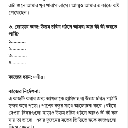
এটা শুনে আমার খুব খারাপ লাগে। আম্মুও আমার এ কাজে কষ্ট
পেয়েছেন।
৩. জোড়ায় কাজ: উত্তম চরিত্র গঠনে আমরা আর কী কী করতে
পারি?
১………..
২………..
৩………..
৪………..
কাজের ধরন:
দলীয়।
কাজের নির্দেশনা:
এ কাজটি করার জন্য আখলাকে হামিদাহ বা উত্তম চরিত্র পাঠটি
সুন্দর করে পড়ো। পাশের বন্ধুর সাথে আলোচনা করো। বইয়ে
দেওয়া বিষয়গুলো ছাড়াও উত্তম চরিত্র গঠনে আরও কী কী করা
যায় তা ভাবো। এবার দুজনের মতের ভিত্তিতে ছকে কাজগুলো
লিখে ফেলো।