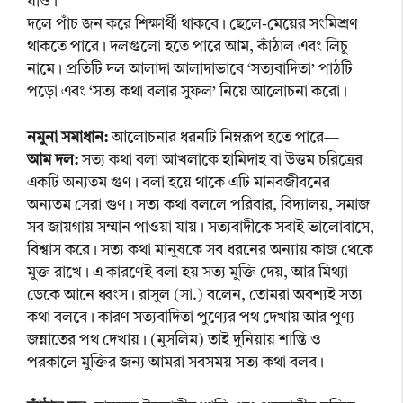
যাও।
দলে পাঁচ জন করে শিক্ষার্থী থাকবে। ছেলে-মেয়ের সংমিশ্রণ
থাকতে পারে। দলগুলো হতে পারে আম, কাঁঠাল এবং লিচু
নামে। প্রতিটি দল আলাদা আলাদাভাবে ‘সত্যবাদিতা’ পাঠটি
পড়ো এবং ‘সত্য কথা বলার সুফল’ নিয়ে আলোচনা করো।
নমুনা সমাধান:
আলোচনার ধরনটি নিম্নরূপ হতে পারে—
আম দল:
সত্য কথা বলা আখলাকে হামিদাহ বা উত্তম চরিত্রের
একটি অন্যতম গুণ। বলা হয়ে থাকে এটি মানবজীবনের
অন্যতম সেরা গুণ। সত্য কথা বললে পরিবার, বিদ্যালয়, সমাজ
সব জায়গায় সম্মান পাওয়া যায়। সত্যবাদীকে সবাই ভালোবাসে,
বিশ্বাস করে। সত্য কথা মানুষকে সব ধরনের অন্যায় কাজ থেকে
মুক্ত রাখে। এ কারণেই বলা হয় সত্য মুক্তি দেয়, আর মিথ্যা
ডেকে আনে ধ্বংস। রাসুল (সা.) বলেন, তোমরা অবশ্যই সত্য
কথা বলবে। কারণ সত্যবাদিতা পুণ্যের পথ দেখায় আর পুণ্য
জন্নাতের পথ দেখায়। (মুসলিম) তাই দুনিয়ায় শান্তি ও
পরকালে মুক্তির জন্য আমরা সবসময় সত্য কথা বলব।