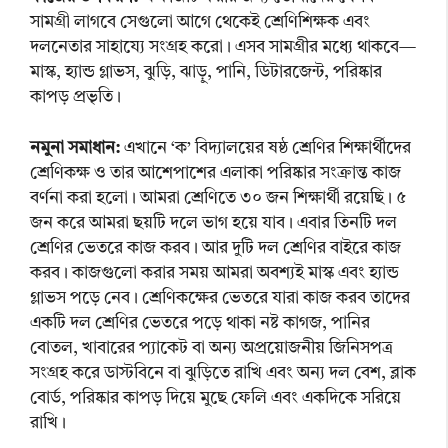
সামগ্ৰী লাগবে সেগুলো আগে থেকেই শ্রেণিশিক্ষক এবং
দলনেতার সাহায্যে সংগ্রহ করো। এসব সামগ্রীর মধ্যে থাকবে—
মাস্ক, হ্যান্ড গ্লাভস, ঝুড়ি, ঝাড়ু, পানি, ডিটারজেন্ট, পরিষ্কার
কাপড় প্রভৃতি।
নমুনা সমাধান:
এখানে ‘ক’ বিদ্যালয়ের ষষ্ঠ শ্রেণির শিক্ষার্থীদের
শ্রেণিকক্ষ ও তার আশেপাশের এলাকা পরিষ্কার সংক্রান্ত কাজ
বর্ণনা করা হলো। আমরা শ্রেণিতে ৩০ জন শিক্ষার্থী রয়েছি। ৫
জন করে আমরা ছয়টি দলে ভাগ হয়ে যাব। এবার তিনটি দল
শ্রেণির ভেতরে কাজ করব। আর দুটি দল শ্রেণির বাইরে কাজ
করব। কাজগুলো করার সময় আমরা অবশ্যই মাস্ক এবং হ্যান্ড
গ্লাভস পড়ে নেব। শ্রেণিকক্ষের ভেতরে যারা কাজ করব তাদের
একটি দল শ্রেণির ভেতরে পড়ে থাকা নষ্ট কাগজ, পানির
বোতল, খাবারের প্যাকেট বা অন্য অপ্রয়োজনীয় জিনিসপত্র
সংগ্রহ করে ডাস্টবিনে বা ঝুড়িতে রাখি এবং অন্য দল বেশ, ব্লাক
বোর্ড, পরিষ্কার কাপড় দিয়ে মুছে ফেলি এবং একদিকে সরিয়ে
রাখি।