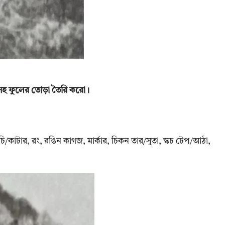
সহ ফুলের তোড়া তৈরি করো।
/কাটার, রং, রঙিন কাগজ, মার্কার, চিকন তার/সুতা, স্কচ টেপ/আঠা,