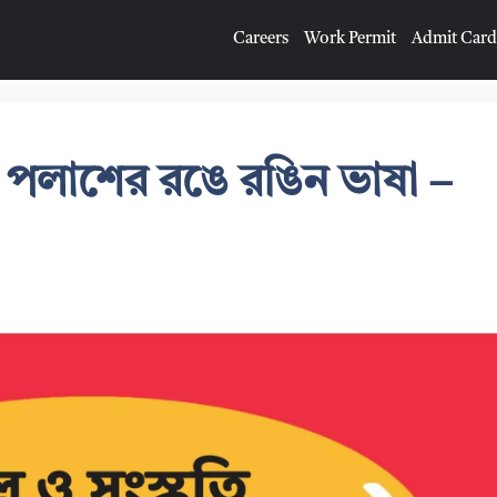
Careers
Work Permit
Admit Card
ষ্ঠ: পলাশের রঙে রঙিন ভাষা –