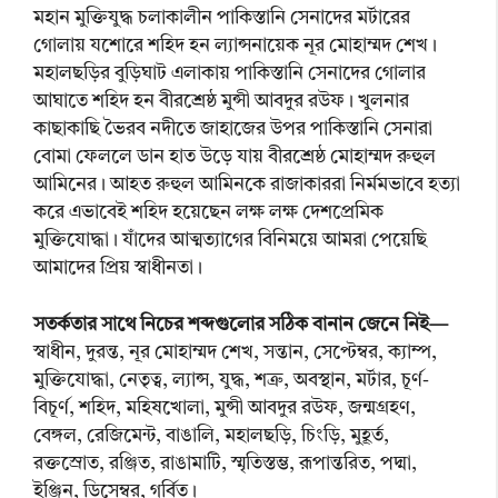
মহান মুক্তিযুদ্ধ চলাকালীন পাকিস্তানি সেনাদের মর্টারের
গোলায় যশোরে শহিদ হন ল্যান্সনায়েক নূর মোহাম্মদ শেখ।
মহালছড়ির বুড়িঘাট এলাকায় পাকিস্তানি সেনাদের গোলার
আঘাতে শহিদ হন বীরশ্রেষ্ঠ মুন্সী আবদুর রউফ। খুলনার
কাছাকাছি ভৈরব নদীতে জাহাজের উপর পাকিস্তানি সেনারা
বোমা ফেললে ডান হাত উড়ে যায় বীরশ্রেষ্ঠ মোহাম্মদ রুহুল
আমিনের। আহত রুহুল আমিনকে রাজাকাররা নির্মমভাবে হত্যা
করে এভাবেই শহিদ হয়েছেন লক্ষ লক্ষ দেশপ্রেমিক
মুক্তিযোদ্ধা। যাঁদের আত্মত্যাগের বিনিময়ে আমরা পেয়েছি
আমাদের প্রিয় স্বাধীনতা।
সতর্কতার সাথে নিচের শব্দগুলোর সঠিক বানান জেনে নিই—
স্বাধীন, দুরন্ত, নূর মোহাম্মদ শেখ, সন্তান, সেপ্টেম্বর, ক্যাম্প,
মুক্তিযোদ্ধা, নেতৃত্ব, ল্যান্স, যুদ্ধ, শত্রু, অবস্থান, মর্টার, চূর্ণ-
বিচূর্ণ, শহিদ, মহিষখোলা, মুন্সী আবদুর রউফ, জন্মগ্রহণ,
বেঙ্গল, রেজিমেন্ট, বাঙালি, মহালছড়ি, চিংড়ি, মুহূর্ত,
রক্তস্রোত, রঞ্জিত, রাঙামাটি, স্মৃতিস্তম্ভ, রূপান্তরিত, পদ্মা,
ইঞ্জিন, ডিসেম্বর, গর্বিত।