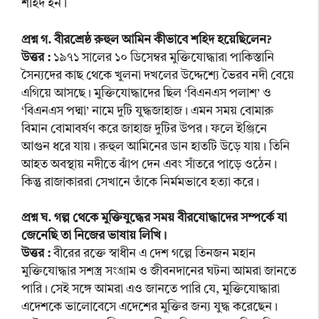
শহিদ হন।
প্রশ্ন গ. বীরশ্রেষ্ঠ রুহুল আমিন কীভাবে শহিদ হয়েছিলেন?
উত্তর :
১৯৭১ সালের ১০ ডিসেম্বর মুক্তিযোদ্ধারা পাকিস্তানি
সৈন্যদের কাছ থেকে খুলনা দখলের উদ্দেশ্যে ভৈরব নদী বেয়ে
এগিয়ে আসছে। মুক্তিযোদ্ধাদের ছিল ‘বিএনএস পলাশ’ ও
‘বিএনএস পদ্মা’ নামে দুটি যুদ্ধজাহাজ। এমন সময় বোমারু
বিমান বোমাবর্ষণ করে জাহাজ দুটির উপর। ফলে ইঞ্জিনে
আগুন ধরে যায়। রুহুল আমিনের ডান হাতটি উড়ে যায়। তিনি
আহত অবস্থায় নদীতে ঝাঁপ দেন এবং সাঁতরে পাড়ে ওঠেন।
কিন্তু রাজাকাররা সেখানে তাঁকে নির্মমভাবে হত্যা করে।
প্রশ্ন ঘ. গল্প থেকে মুক্তিযুদ্ধের সময় বীরযোদ্ধাদের সম্পর্কে যা
জেনেছি তা নিজের ভাষায় লিখি।
উত্তর :
বীরের রক্তে স্বাধীন এ দেশ গল্পে তিনজন মহান
মুক্তিযোদ্ধার সশস্ত্র সংগ্রাম ও জীবনদানের ঘটনা আমরা জানতে
পারি। সেই সঙ্গে আমরা এও জানতে পারি যে, মুক্তিযোদ্ধারা
এদেশকে ভালোবেসে এদেশের মুক্তির জন্য যুদ্ধ করেছেন।