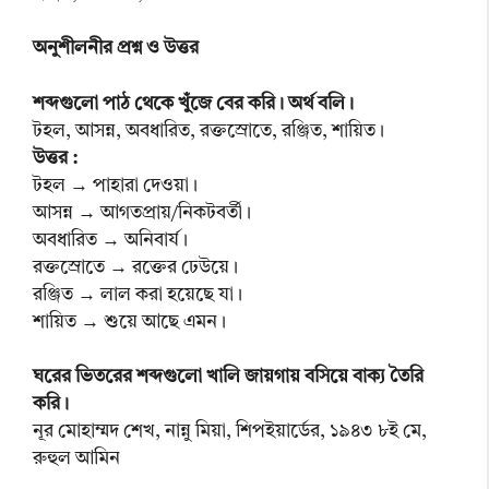
অনুশীলনীর প্রশ্ন ও উত্তর
শব্দগুলো পাঠ থেকে খুঁজে বের করি। অর্থ বলি।
টহল, আসন্ন, অবধারিত, রক্তস্রোতে, রঞ্জিত, শায়িত।
উত্তর :
টহল → পাহারা দেওয়া।
আসন্ন → আগতপ্রায়/নিকটবর্তী।
অবধারিত → অনিবার্য।
রক্তস্রোতে → রক্তের ঢেউয়ে।
রঞ্জিত → লাল করা হয়েছে যা।
শায়িত → শুয়ে আছে এমন।
ঘরের ভিতরের শব্দগুলো খালি জায়গায় বসিয়ে বাক্য তৈরি
করি।
নূর মোহাম্মদ শেখ, নান্নু মিয়া, শিপইয়ার্ডের, ১৯৪৩ ৮ই মে,
রুহুল আমিন