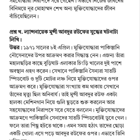
সহযোদ্ধারা নিরাপদে সরে গেছেন। এভাবে নিজের জীবনের
বিনিময়ে নূর মোহাম্মদ শেখ অন্য মুক্তিযোদ্ধাদের জীবন
বাঁচিয়েছিলেন।
প্রশ্ন খ. ল্যান্সনায়েক মুন্সী আবদুর রউফের যুদ্ধের ঘটনাটা
লিখি।
উত্তর :
১৯৭১ সালের ৮ই এপ্রিল। মুক্তিযোদ্ধারা পাকিস্তানি
নৌসেনাদের উপর আক্রমণ করার সিদ্ধান্ত নেন। এজন্য তাঁরা
মহালছড়ির কাছে বুড়িঘাট এলাকার চিংড়ি খালের দুই পাশে
অবস্থান গ্রহণ করেন। সেখানে পাকিস্তানি সৈন্যরা সাতটি
স্পিডবোট ও দুটি মোটর লঞ্চ নিয়ে মুক্তিযোদ্ধাদের ওপর
আক্রমণ করে। মুক্তিযোদ্ধারা সংখ্যায় কম থাকায় সেখানে
তাঁদের মৃত্যু ছিল অনিবার্য। তাই মুন্সী আবদুর রউফ একটা
হালকা মেশিনগান নিয়ে গুলি ছুড়তে শুরু করলেন আর
সহযোদ্ধাদের নিরাপদে সরে যেতে বললেন। মুক্তিযোদ্ধাদের
আক্রমণে পাকিস্তানি সেনাদের সাতটি স্পিডবোটই ডুবে গেল।
ফলে তারা পিছু হটতে থাকে। এমন সময় হঠাৎ তাদের ছোড়া
একটি গোলা এসে পড়ে আবদুর রউফের ওপর। এভাবে তিনি