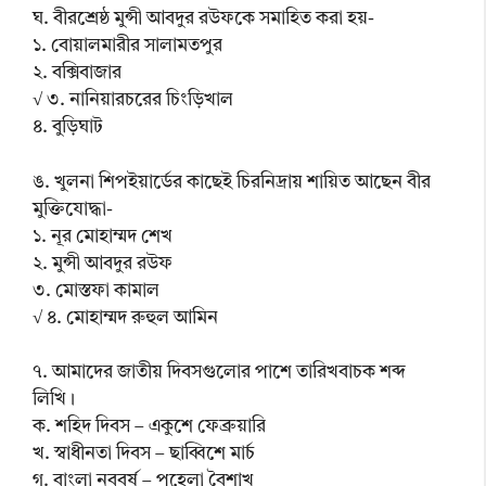
ঘ. বীরশ্রেষ্ঠ মুন্সী আবদুর রউফকে সমাহিত করা হয়-
১. বোয়ালমারীর সালামতপুর
২. বক্সিবাজার
√ ৩. নানিয়ারচরের চিংড়িখাল
৪. বুড়িঘাট
ঙ. খুলনা শিপইয়ার্ডের কাছেই চিরনিদ্রায় শায়িত আছেন বীর
মুক্তিযোদ্ধা-
১. নূর মোহাম্মদ শেখ
২. মুন্সী আবদুর রউফ
৩. মোস্তফা কামাল
√ ৪. মোহাম্মদ রুহুল আমিন
৭. আমাদের জাতীয় দিবসগুলোর পাশে তারিখবাচক শব্দ
লিখি।
ক. শহিদ দিবস – একুশে ফেব্রুয়ারি
খ. স্বাধীনতা দিবস – ছাব্বিশে মার্চ
গ. বাংলা নববর্ষ – পহেলা বৈশাখ