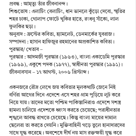
প্রবন্ধ : আমৃত্যু তাঁর জীবনানন্দ।
শিশুতোষ : এলাটিং বেলাটিং, ধান ভানলে কুঁড়ো দেবো, স্মৃতির
শহর ঢাকা, গোলাপ ফোটে খুকির হাতে, রংধনু সাঁকো, লাল
ফুলকির ছড়া।
অনুবাদ : ফ্রস্টের কবিতা, হ্যামলেট, ডেনমার্কের যুবরাজ।
সম্পাদনা : হাসান হাফিজুর রহমানের অপ্রকাশিত কবিতা।
পুরস্কার/ খেতাব –
পুরস্কার : আদমজী পুরস্কার (১৯৬৩), বাংলা একাডেমি পুরস্কার
(১৯৬৯), একুশে পদক (১৯৭৭), স্বাধীনতা পুরস্কার (১৯৯১)।
জীবনাবসান – ১৭ আগস্ট, ২০০৬ খ্রিস্টাব্দ।
একনজরে রৌদ্র লেখে জয় কবিতার মূলকথাটি জেনে নিই
বর্ণিরা আগের দিনে এদেশে এসে শহর গ্রাম পুড়িয়ে লুট করে
নিয়ে যায়। তাদের মতো পশ্চিম পাকিস্তানিরাও এদেশে সশস্ত্র
হামলা চালিয়ে এদেশকে ধ্বংস করতে চেয়েছে; পরাধীনতার
শৃঙ্খলে আবদ্ধ রাখতে চেয়েছে। কিন্তু বাংলা মায়ের দামাল
ছেলেরা তা করতে দেয়নি। মুক্তিবাহিনী গড়ে তুলে হানাদারদের
সাথে যুদ্ধ করেছে। অবশেষে দীর্ঘ নয় মাস রক্তক্ষয়ী যুদ্ধ করে