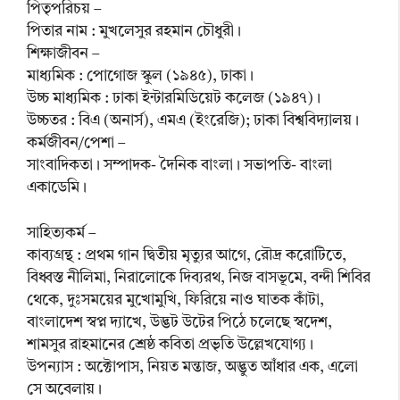
পিতৃপরিচয় –
পিতার নাম : মুখলেসুর রহমান চৌধুরী।
শিক্ষাজীবন –
মাধ্যমিক : পোগোজ স্কুল (১৯৪৫), ঢাকা।
উচ্চ মাধ্যমিক : ঢাকা ইন্টারমিডিয়েট কলেজ (১৯৪৭)।
উচ্চতর : বিএ (অনার্স), এমএ (ইংরেজি); ঢাকা বিশ্ববিদ্যালয়।
কর্মজীবন/পেশা –
সাংবাদিকতা। সম্পাদক- দৈনিক বাংলা। সভাপতি- বাংলা
একাডেমি।
সাহিত্যকর্ম –
কাব্যগ্রন্থ : প্রথম গান দ্বিতীয় মৃত্যুর আগে, রৌদ্র করোটিতে,
বিধ্বস্ত নীলিমা, নিরালোকে দিব্যরথ, নিজ বাসভূমে, বন্দী শিবির
থেকে, দুঃসময়ের মুখোমুখি, ফিরিয়ে নাও ঘাতক কাঁটা,
বাংলাদেশ স্বপ্ন দ্যাখে, উদ্ভট উটের পিঠে চলেছে স্বদেশ,
শামসুর রাহমানের শ্রেষ্ঠ কবিতা প্রভৃতি উল্লেখযোগ্য।
উপন্যাস : অক্টোপাস, নিয়ত মন্তাজ, অদ্ভুত আঁধার এক, এলো
সে অবেলায়।