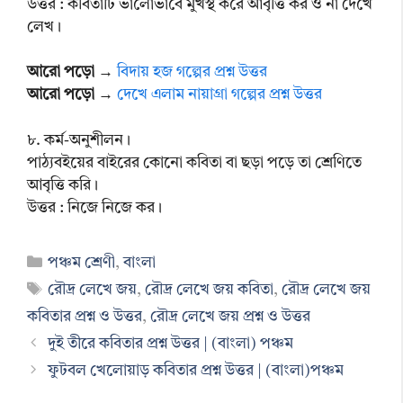
উত্তর : কবিতাটি ভালোভাবে মুখস্থ করে আবৃত্তি কর ও না দেখে
লেখ।
আরো পড়ো
→
বিদায় হজ গল্পের প্রশ্ন উত্তর
আরো পড়ো
→
দেখে এলাম নায়াগ্রা গল্পের প্রশ্ন উত্তর
৮. কর্ম-অনুশীলন।
পাঠ্যবইয়ের বাইরের কোনো কবিতা বা ছড়া পড়ে তা শ্রেণিতে
আবৃত্তি করি।
উত্তর : নিজে নিজে কর।
Categories
পঞ্চম শ্রেণী
,
বাংলা
Tags
রৌদ্র লেখে জয়
,
রৌদ্র লেখে জয় কবিতা
,
রৌদ্র লেখে জয়
কবিতার প্রশ্ন ও উত্তর
,
রৌদ্র লেখে জয় প্রশ্ন ও উত্তর
দুই তীরে কবিতার প্রশ্ন উত্তর | (বাংলা) পঞ্চম
ফুটবল খেলোয়াড় কবিতার প্রশ্ন উত্তর | (বাংলা)পঞ্চম