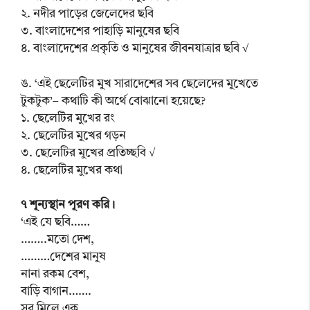
২. নদীর পাড়ের জেলেদের ছবি
৩. বাংলাদেশের পাহাড়ি মানুষের ছবি
৪. বাংলাদেশের প্রকৃতি ও মানুষের জীবনযাত্রার ছবি √
ঙ. ‘এই ছেলেটির মুখ সারাদেশের সব ছেলেদের মুখেতে
টুকটুক’– কথাটি কী অর্থে বোঝানো হয়েছে?
১. ছেলেটির মুখের রং
২. ছেলেটির মুখের গড়ন
৩. ছেলেটির মুখের প্রতিচ্ছবি √
৪. ছেলেটির মুখের কথা
৭ শূন্যস্থান পূরণ করি।
‘এই যে ছবি……
……..মতো দেশ,
………দেশের মানুষ
নানা রকম বেশ,
বাড়ি বাগান…….
সব মিলে এক…….