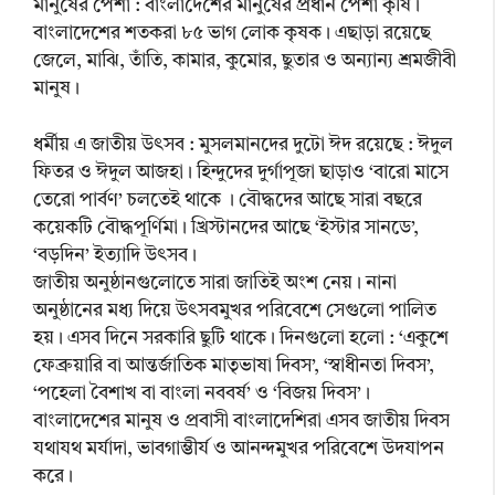
মানুষের পেশা : বাংলাদেশের মানুষের প্রধান পেশা কৃষি।
বাংলাদেশের শতকরা ৮৫ ভাগ লোক কৃষক। এছাড়া রয়েছে
জেলে, মাঝি, তাঁতি, কামার, কুমোর, ছুতার ও অন্যান্য শ্রমজীবী
মানুষ।
ধর্মীয় এ জাতীয় উৎসব : মুসলমানদের দুটো ঈদ রয়েছে : ঈদুল
ফিতর ও ঈদুল আজহা। হিন্দুদের দুর্গাপূজা ছাড়াও ‘বারো মাসে
তেরো পার্বণ’ চলতেই থাকে । বৌদ্ধদের আছে সারা বছরে
কয়েকটি বৌদ্ধপূর্ণিমা। খ্রিস্টানদের আছে ‘ইস্টার সানডে’,
‘বড়দিন’ ইত্যাদি উৎসব।
জাতীয় অনুষ্ঠানগুলোতে সারা জাতিই অংশ নেয়। নানা
অনুষ্ঠানের মধ্য দিয়ে উৎসবমুখর পরিবেশে সেগুলো পালিত
হয়। এসব দিনে সরকারি ছুটি থাকে। দিনগুলো হলো : ‘একুশে
ফেব্রুয়ারি বা আন্তর্জাতিক মাতৃভাষা দিবস’, ‘স্বাধীনতা দিবস’,
‘পহেলা বৈশাখ বা বাংলা নববর্ষ’ ও ‘বিজয় দিবস’।
বাংলাদেশের মানুষ ও প্রবাসী বাংলাদেশিরা এসব জাতীয় দিবস
যথাযথ মর্যাদা, ভাবগাম্ভীর্য ও আনন্দমুখর পরিবেশে উদযাপন
করে।