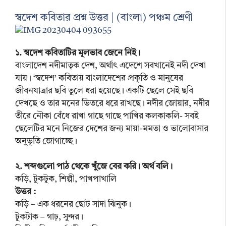
স্বদেশ কবিতার প্রশ্ন উত্তর | (বাংলা) পঞ্চম শ্রেণী
১. স্বদেশ কবিতাটির মূলভাব জেনে নিই।
বাংলাদেশ নদীমাতৃক দেশ, অর্থাৎ এদেশে সবখানেই নদী দেখা
যায়। ‘স্বদেশ’ কবিতায় বাংলাদেশের প্রকৃতি ও মানুষের
জীবনযাত্রার ছবি তুলে ধরা হয়েছে। একটি ছেলে সেই ছবি
দেখছে ও তার মনের ভিতরে ধরে রাখছে। নদীর জোয়ার, নদীর
তীরে নৌকা বেঁধে রাখা গাছে গাছে পাখির কলকাকলি- সবই
ছেলেটির মনে নিজের দেশের জন্য মায়া-মমতা ও ভালোবাসার
অনুভূতি জোগাচ্ছে।
২. শব্দগুলো পাঠ থেকে খুঁজে বের করি। অর্থ বলি।
কড়ি, টুকটুক, শিল্পী, পাখপাখালি
উত্তর :
কড়ি – এক ধরনের ছোট সাদা ঝিনুক।
টুকটাক – গাঢ়, সুন্দর।