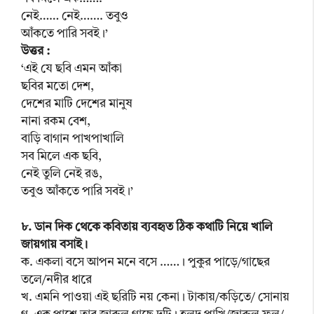
নেই…… নেই……. তবুও
আঁকতে পারি সবই।’
উত্তর :
‘এই যে ছবি এমন আঁকা
ছবির মতো দেশ,
দেশের মাটি দেশের মানুষ
নানা রকম বেশ,
বাড়ি বাগান পাখপাখালি
সব মিলে এক ছবি,
নেই তুলি নেই রঙ,
তবুও আঁকতে পারি সবই।’
৮. ডান দিক থেকে কবিতায় ব্যবহৃত ঠিক কথাটি নিয়ে খালি
জায়গায় বসাই।
ক. একলা বসে আপন মনে বসে ……। পুকুর পাড়ে/গাছের
তলে/নদীর ধারে
খ. এমনি পাওয়া এই ছরিটি নয় কেনা। টাকায়/কড়িতে/ সোনায়