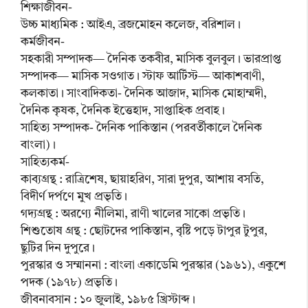
শিক্ষাজীবন-
উচ্চ মাধ্যমিক : আইএ, ব্রজমোহন কলেজ, বরিশাল।
কর্মজীবন-
সহকারী সম্পাদক— দৈনিক তকবীর, মাসিক বুলবুল। ভারপ্রাপ্ত
সম্পাদক— মাসিক সওগাত। স্টাফ আর্টিস্ট— আকাশবাণী,
কলকাতা। সাংবাদিকতা- দৈনিক আজাদ, মাসিক মোহাম্মদী,
দৈনিক কৃষক, দৈনিক ইত্তেহাদ, সাপ্তাহিক প্রবাহ।
সাহিত্য সম্পাদক- দৈনিক পাকিস্তান (পরবর্তীকালে দৈনিক
বাংলা)।
সাহিত্যকর্ম-
কাব্যগ্রন্থ : রাত্রিশেষ, ছায়াহরিণ, সারা দুপুর, আশায় বসতি,
বিদীর্ণ দর্পণে মুখ প্রভৃতি।
গদ্যগ্রন্থ : অরণ্যে নীলিমা, রাণী খালের সাকো প্রভৃতি।
শিশুতোষ গ্রন্থ : ছোটদের পাকিস্তান, বৃষ্টি পড়ে টাপুর টুপুর,
ছুটির দিন দুপুরে।
পুরস্কার ও সম্মাননা : বাংলা একাডেমি পুরস্কার (১৯৬১), একুশে
পদক (১৯৭৮) প্রভৃতি।
জীবনাবসান : ১০ জুলাই, ১৯৮৫ খ্রিস্টাব্দ।