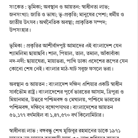
সংকেত : ভূমিকা; অবস্থান ও আয়তন: স্বাধীনতা লাভ;
জনসংখ্যা: জাতি ও ভাষা; ভূ-প্রকৃতি; মানুষের পেশা; ধর্মীয় ও
জাতীয় উৎসব। অর্থনৈতিক অবস্থা; প্রাকৃতিক সম্পদ;
উপসংহার।
ভূমিকা : প্রকৃতির আশীর্বাদপুষ্ট আমাদের এই বাংলাদেশ যেন
শ্যামলিমা ছায়াছবি। শাল, পিয়াল, তাল, তমাল, আঁকাবাঁকা
নদ-নদী: ছায়াঘেরা, মায়াভরা, পাখি ডাকা এদেশের রূপের যেন
কোনো শেষ নেই। বাংলার মাঠ-ঘাট সবুজ ফসলে ভরা।
অবস্থান ও আয়তন : বাংলাদেশ দক্ষিণ এশিয়ার একটি স্বাধীন
সার্বভৌম রাষ্ট্র। বাংলাদেশের পূর্বে ভারতের আসাম, ত্রিপুরা ও
মিয়ানমার, উত্তরে পশ্চিমবঙ্গ ও মেঘালয়, পশ্চিমে ভারতের
পশ্চিমবঙ্গ, দক্ষিণে বঙ্গোপসাগর। বাংলাদেশের আয়তন
৫৬,১৭৭ বর্গমাইল বা ১,৪৭,৫৭০ বর্গ কিলোমিটার।
স্বাধীনতা লাভ : বঙ্গবন্ধু শেখ মুজিবুর রহমানের ডাকে ১৯৭১