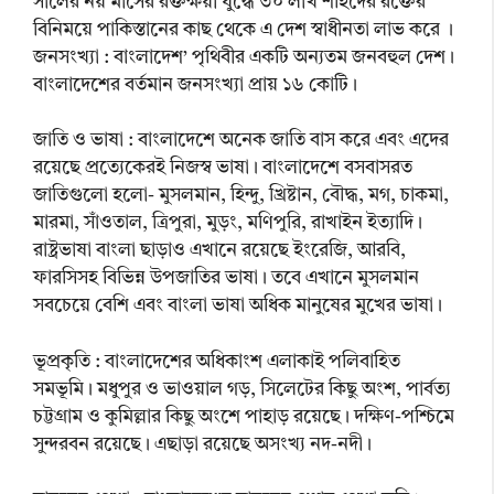
সালের নয় মাসের রক্তক্ষয়ী যুদ্ধে ৩০ লাখ শহিদের রক্তের
বিনিময়ে পাকিস্তানের কাছ থেকে এ দেশ স্বাধীনতা লাভ করে ।
জনসংখ্যা : বাংলাদেশ’ পৃথিবীর একটি অন্যতম জনবহুল দেশ।
বাংলাদেশের বর্তমান জনসংখ্যা প্রায় ১৬ কোটি।
জাতি ও ভাষা : বাংলাদেশে অনেক জাতি বাস করে এবং এদের
রয়েছে প্রত্যেকেরই নিজস্ব ভাষা। বাংলাদেশে বসবাসরত
জাতিগুলো হলো- মুসলমান, হিন্দু, খ্রিষ্টান, বৌদ্ধ, মগ, চাকমা,
মারমা, সাঁওতাল, ত্রিপুরা, মুড়ং, মণিপুরি, রাখাইন ইত্যাদি।
রাষ্ট্রভাষা বাংলা ছাড়াও এখানে রয়েছে ইংরেজি, আরবি,
ফারসিসহ বিভিন্ন উপজাতির ভাষা। তবে এখানে মুসলমান
সবচেয়ে বেশি এবং বাংলা ভাষা অধিক মানুষের মুখের ভাষা।
ভূপ্রকৃতি : বাংলাদেশের অধিকাংশ এলাকাই পলিবাহিত
সমভূমি। মধুপুর ও ভাওয়াল গড়, সিলেটের কিছু অংশ, পার্বত্য
চট্টগ্রাম ও কুমিল্লার কিছু অংশে পাহাড় রয়েছে। দক্ষিণ-পশ্চিমে
সুন্দরবন রয়েছে। এছাড়া রয়েছে অসংখ্য নদ-নদী।