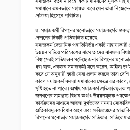
সমাজকর্ম বর্তমান বিশ্বে একটি মানবসেবামূলক সাহায্য
সমাধানে এমনভাবে সহায়তা করে যেন তারা নিজেদের
প্রক্রিয়া হিসেবে পরিচিত।
গ. সমাজকর্মী রিপনের মনোভাবে সমাজকর্মের গুরুত্বপূর
প্রদানের দিকটি প্রতিফলিত হয়েছে।
সমাজকর্ম বৈজ্ঞানিক পদ্ধতিনির্ভর একটি সাহায্যকারী
উন্নয়ন ঘটিয়ে পরিবেশের সাথে তাদের সামঞ্জস্য বিধা
বিশ্বাসেরই প্রতিফলন ঘটেছে জনাব রিপনের মনোভা
ধরা যাক, একজন সমাজকর্মী মনে করেন, আইলা দুর্গত এল
করে সে অনুযায়ী স্থায়ী সেবা প্রদান করলে তারা বেশ
কারণ সমাজকর্ম সমস্যা সমাধানের ক্ষেত্রে এর কারণ, প্
সৃষ্টি হতে না পারে। অর্থাৎ সমাজকর্ম প্রতিকারমূল
জনগণের সামঞ্জস্য বিধান অর্থাৎ উন্নয়নমূলক পদক্ষে
কার্যক্রমের মাধ্যমে আইলা দুর্গতদের সমস্যা মোকাবিলা
প্রতিকারমূলক বিধান গ্রহণ এবং ক্ষতিগ্রস্তদের স্বাভা
রিপনের মনোভাব সমাজকর্মের প্রতিকার, প্রতিরোধ এব