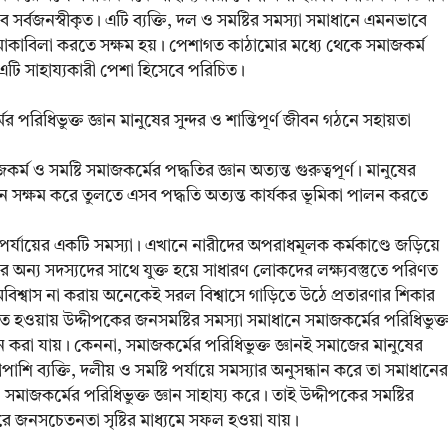
 সর্বজনস্বীকৃত। এটি ব্যক্তি, দল ও সমষ্টির সমস্যা সমাধানে এমনভাবে
মোকাবিলা করতে সক্ষম হয়। পেশাগত কাঠামোর মধ্যে থেকে সমাজকর্ম
 এটি সাহায্যকারী পেশা হিসেবে পরিচিত।
পরিধিভুক্ত জ্ঞান মানুষের সুন্দর ও শান্তিপূর্ণ জীবন গঠনে সহায়তা
্ম ও সমষ্টি সমাজকর্মের পদ্ধতির জ্ঞান অত্যন্ত গুরুত্বপূর্ণ। মানুষের
ে সক্ষম করে তুলতে এসব পদ্ধতি অত্যন্ত কার্যকর ভূমিকা পালন করতে
টি পর্যায়ের একটি সমস্যা। এখানে নারীদের অপরাধমূলক কর্মকাণ্ডে জড়িয়ে
র অন্য সদস্যদের সাথে যুক্ত হয়ে সাধারণ লোকদের লক্ষ্যবস্তুতে পরিণত
শ্বাস না করায় অনেকেই সরল বিশ্বাসে গাড়িতে উঠে প্রতারণার শিকার
তিত হওয়ায় উদ্দীপকের জনসমষ্টির সমস্যা সমাধানে সমাজকর্মের পরিধিভুক্
ান করা যায়। কেননা, সমাজকর্মের পরিধিভুক্ত জ্ঞানই সমাজের মানুষের
ি ব্যক্তি, দলীয় ও সমষ্টি পর্যায়ে সমস্যার অনুসন্ধান করে তা সমাধানের
করতেও সমাজকর্মের পরিধিভুক্ত জ্ঞান সাহায্য করে। তাই উদ্দীপকের সমষ্টির
করে জনসচেতনতা সৃষ্টির মাধ্যমে সফল হওয়া যায়।