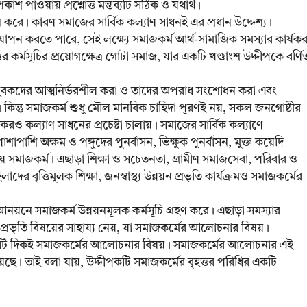
কাশ পাওয়ায় প্রশ্নোত্ত মন্তব্যটি সঠিক ও যথার্থ।
ন করে। কারণ সমাজের সার্বিক কল্যাণ সাধনই এর প্রধান উদ্দেশ্য।
যাপন করতে পারে, সেই লক্ষ্যে সমাজকর্ম আর্থ-সামাজিক সমস্যার কার্যক
 কর্মসূচির প্রয়োগক্ষেত্র গোটা সমাজ, যার একটি খণ্ডাংশ উদ্দীপকে বর্ণি
ার যুবকদের আত্মনির্ভরশীল করা ও তাদের অপরাধ সংশোধন করা এবং
 কিন্তু সমাজকর্ম শুধু মৌল মানবিক চাহিদা পূরণই নয়, সকল জনগোষ্ঠীর
রও কল্যাণ সাধনের প্রচেষ্টা চালায়। সমাজের সার্বিক কল্যাণে
াশি অক্ষম ও পঙ্গুদের পুনর্বাসন, ভিক্ষুক পুনর্বাসন, মুক্ত কয়েদি
 চালায় সমাজকর্ম। এছাড়া শিক্ষা ও সচেতনতা, গ্রামীণ সমাজসেবা, পরিবার ও
লাদের বৃত্তিমূলক শিক্ষা, জনস্বাস্থ্য উন্নয়ন প্রভৃতি কার্যক্রমও সমাজকর্মের
নে সমাজকর্ম উন্নয়নমূলক কর্মসূচি গ্রহণ করে। এছাড়া সমস্যার
্রভৃতি বিষয়ের সাহায্য নেয়, যা সমাজকর্মের আলোচনার বিষয়।
্রতিটি দিকই সমাজকর্মের আলোচনার বিষয়। সমাজকর্মের আলোচনার এই
য়েছে। তাই বলা যায়, উদ্দীপকটি সমাজকর্মের বৃহত্তর পরিধির একটি