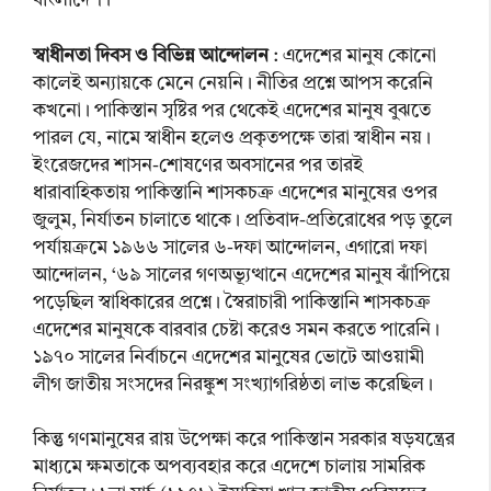
বাংলাদেশ।
স্বাধীনতা দিবস ও বিভিন্ন আন্দোলন
: এদেশের মানুষ কোনো
কালেই অন্যায়কে মেনে নেয়নি। নীতির প্রশ্নে আপস করেনি
কখনো। পাকিস্তান সৃষ্টির পর থেকেই এদেশের মানুষ বুঝতে
পারল যে, নামে স্বাধীন হলেও প্রকৃতপক্ষে তারা স্বাধীন নয়।
ইংরেজদের শাসন-শোষণের অবসানের পর তারই
ধারাবাহিকতায় পাকিস্তানি শাসকচক্র এদেশের মানুষের ওপর
জুলুম, নির্যাতন চালাতে থাকে। প্রতিবাদ-প্রতিরোধের পড় তুলে
পর্যায়ক্রমে ১৯৬৬ সালের ৬-দফা আন্দোলন, এগারো দফা
আন্দোলন, ‘৬৯ সালের গণঅভ্যূত্থানে এদেশের মানুষ ঝাঁপিয়ে
পড়েছিল স্বাধিকারের প্রশ্নে। স্বৈরাচারী পাকিস্তানি শাসকচক্র
এদেশের মানুষকে বারবার চেষ্টা করেও সমন করতে পারেনি।
১৯৭০ সালের নির্বাচনে এদেশের মানুষের ভোটে আওয়ামী
লীগ জাতীয় সংসদের নিরঙ্কুশ সংখ্যাগরিষ্ঠতা লাভ করেছিল।
কিন্তু গণমানুষের রায় উপেক্ষা করে পাকিস্তান সরকার ষড়যন্ত্রের
মাধ্যমে ক্ষমতাকে অপব্যবহার করে এদেশে চালায় সামরিক