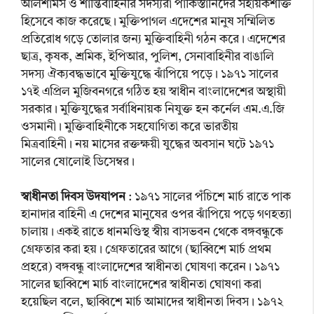
আলশামস ও শান্তিবাহিনীর সদস্যরা পাকিস্তানিদের সহায়কশক্তি
হিসেবে কাজ করেছে। মুক্তিপাগল এদেশের মানুষ সম্মিলিত
প্রতিরোধ গড়ে তোলার জন্য মুক্তিবাহিনী গঠন করে। এদেশের
ছাত্র, কৃষক, শ্রমিক, ইপিআর, পুলিশ, সেনাবাহিনীর বাঙালি
সদস্য ঐক্যবদ্ধভাবে মুক্তিযুদ্ধে ঝাঁপিয়ে পড়ে। ১৯৭১ সালের
১৭ই এপ্রিল মুজিবনগরে গঠিত হয় স্বাধীন বাংলাদেশের অস্থায়ী
সরকার। মুক্তিযুদ্ধের সর্বাধিনায়ক নিযুক্ত হন কর্নেল এম.এ.জি
ওসমানী। মুক্তিবাহিনীকে সহযোগিতা করে ভারতীয়
মিত্রবাহিনী। নয় মাসের রক্তক্ষয়ী যুদ্ধের অবসান ঘটে ১৯৭১
সালের ষোলোই ডিসেম্বর।
স্বাধীনতা দিবস উদযাপন
: ১৯৭১ সালের পঁচিশে মার্চ রাতে পাক
হানাদার বাহিনী এ দেশের মানুষের ওপর ঝাঁপিয়ে পড়ে গণহত্যা
চালায়। একই রাতে ধানমণ্ডিস্থ স্বীয় বাসভবন থেকে বঙ্গবন্ধুকে
গ্রেফতার করা হয়। গ্রেফতারের আগে (ছাব্বিশে মার্চ প্রথম
প্রহরে) বঙ্গবন্ধু বাংলাদেশের স্বাধীনতা ঘোষণা করেন। ১৯৭১
সালের ছাব্বিশে মার্চ বাংলাদেশের স্বাধীনতা ঘোষণা করা
হয়েছিল বলে, ছাব্বিশে মার্চ আমাদের স্বাধীনতা দিবস। ১৯৭২