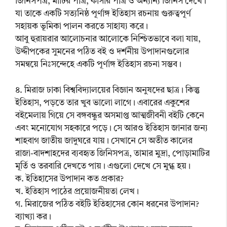
জিনিসপত্র, মাটির পাত্র, কাঁসার পাত্র ও অন্যান্য জিনিস দেখে।
যা তাকে একটি সত্যনিষ্ঠ পূর্ণাঙ্গ ইতিহাস রচনায় গুরুত্বপূর্ণ
সহায়ক ভূমিকা পালন করতে সাহায্য করে।
আবু হুরায়রার আলোচনার আলোকে নিশ্চিতভাবে বলা যায়,
উদ্দীপকের সুমনের পঠিত বই ও দর্শনীয় উপাদানগুলোর
সমন্বয়ে নিঃসন্দেহে একটি পূর্ণাঙ্গ ইতিহাস রচনা সম্ভব।
৪. মিরাজ ঢাকা বিশ্ববিদ্যালয়ের বিজ্ঞান অনুষদের ছাত্র। কিন্তু
ইতিহাস, পড়তে তার খুব ভালো লাগে। এবারের একুশের
বইমেলায় গিয়ে সে বঙ্গবন্ধুর অসমাপ্ত আত্মজীবনী বইটি কেনে
এবং মনোযোগ সহকারে পড়ে। সে আরও ইতিহাস জানার জন্য
শাহবাগ জাতীয় জাদুঘরে যায়। সেখানে সে অতীত কালের
রাজা-বাদশাহদের ব্যবহৃত জিনিসপত্র, তামার মুদ্রা, পোড়ামাটির
মূর্তি ও তরবারি দেখতে পায়। এগুলো দেখে সে মুগ্ধ হয়।
ক. ইতিহাসের উপাদান কত প্রকার?
খ. ইতিহাস পাঠের প্রয়োজনীয়তা লেখ।
গ. মিরাজের পঠিত বইটি ইতিহাসের কোন ধরনের উপাদান?
ব্যাখ্যা কর।