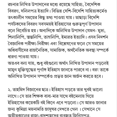
রচনার লিখিত উপাদানের মধ্যে রয়েছে সাহিত্য, বৈদেশিক
বিবরণ, দলিলপত্র ইত্যাদি। বিভিন্ন দেশি-বিদেশি সাহিত্যকর্মেও
তৎকালীন সময়ের কিছু তথ্য পাওয়া যায়। তাছাড়া বিদেশি
পর্যটকদের বিবরণ সবসময়ই ইতিহাসের গুরুত্বপূর্ণ উপাদান
বলে বিবেচিত হয়। অন্যদিকে অলিখিত উপাদান যেমন- মুদ্রা,
শিলালিপি, স্তম্ভলিপি, তাম্রলিপি, ইমারত ইত্যাদি। এসব নিদর্শন
বৈজ্ঞানিক পরীক্ষা-নিরীক্ষা এবং বিশ্লেষণের ফলে সে সময়ের
অধিবাসীদের রাজনৈতিক, সামাজিক, অর্থনৈতিক অবস্থা সম্পর্কে
ধারণা পাওয়া যায়।
অতএব বলা যায়, শুধু বইগুলো অর্থাৎ লিখিত উপাদান পড়লেই
মামুন মুক্তিযুদ্ধের পূর্ণাঙ্গ ইতিহাস জানতে পারবে না। বরং তাকে
অলিখিত উপাদান সম্পর্কেও প্রভৃত জ্ঞান অর্জন করতে হবে।
২. তাহমিদ বিজ্ঞানের ছাত্র। ইতিহাস পড়তে তার খুবই ভালো
লাগে। সে তার শিক্ষক বাবা-মার সাথে বইমেলায় গিয়ে
ইতিহাসের কয়েকটি বই কিনে এনে পড়লো। সে আরও জানার
জন্য কুমিল্লা ময়নামতি জাদুঘর দেখতে গেল । সেখানে সে
অতীতকালের রাজা-বাদশাহদের ব্যবহৃত জিনিসপত্র,