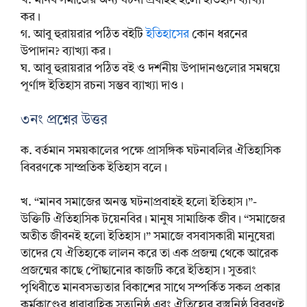
খ. মানব সমাজের অন্য ঘটনা প্রবাহই হলো ইতিহাস ব্যাখ্যা
কর।
গ. আবু হুরায়রার পঠিত বইটি
ইতিহাসের
কোন ধরনের
উপাদান? ব্যাখ্যা কর।
ঘ. আবু হুরায়রার পঠিত বই ও দর্শনীয় উপাদানগুলোর সমন্বয়ে
পূর্ণাঙ্গ ইতিহাস রচনা সম্ভব ব্যাখ্যা দাও।
৩নং প্রশ্নের উত্তর
ক. বর্তমান সময়কালের পক্ষে প্রাসঙ্গিক ঘটনাবলির ঐতিহাসিক
বিবরণকে সাম্প্রতিক ইতিহাস বলে।
খ. “মানব সমাজের অনন্ত ঘটনাপ্রবাহই হলো ইতিহাস।”-
উক্তিটি ঐতিহাসিক টয়েনবির। মানুষ সামাজিক জীব। “সমাজের
অতীত জীবনই হলো ইতিহাস।” সমাজে বসবাসকারী মানুষেরা
তাদের যে ঐতিহ্যকে লালন করে তা এক প্রজন্ম থেকে আরেক
প্রজন্মের কাছে পৌছানোর কাজটি করে ইতিহাস। সুতরাং
পৃথিবীতে মানবসভ্যতার বিকাশের সাথে সম্পর্কিত সকল প্রকার
কর্মকাণ্ডের ধারাবাহিক সত্যনিষ্ঠ এবং ঐতিহ্যের বস্তুনিষ্ঠ বিবরণই