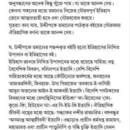
অনুসন্ধানের অনেক কিছু খুঁজে পায়। যা তাকে আনন্দ দেয়।
কেননা সকলের মতো তমালও নিজের গৌরবপূর্ণ ইতিহাস
জেনে আত্মপ্রত্যয়ী হবে এবং গৌরববোধ করবে।
সুতরাং বলা যায়, উদ্দীপকে তমালের পাঠকৃত বইয়ের গৌরবময়
ঐতিহাসিক বর্ণনা তাকে আনন্দ দেয়।
ঘ. উদ্দীপকে তমালের পছন্দকৃত বইটি হলো ইতিহাসের লিখিত
উপাদান বা ইতিহাসের বই।
ইতিহাস রচনার লিখিত উপাদানের মধ্যে রয়েছে সাহিত্য গ্রন্থ
বৈদেশিক বিবরণ, দলিলপত্র ইত্যাদি। দেশি-বিদেশি
সাহিত্যকর্মের মধ্যে আছে কৌটিল্যের অর্থশাস্ত্র, কলহনের
‘রাজতরঙ্গিনী, মিনহাজ- উসা সিরাজের ‘তবকাত-ই-নাসিরী
আবুল ফজলের আইন-ই আকবরী ইত্যাদি। বিদেশি পর্যটকদের
বিবরণের মধ্যে মেগান্থিনিসের ইন্ডিকা” ফা-হিয়েনের ‘ফো-
কুয়ো-কি’, হিউয়েন সাং-এর সি-ইউ-কি ইত্যাদি। ঐতিহাসিক
জীবনী গ্রন্থের মধ্যে আছে- সন্ধ্যাকর নন্দীর রামচরিত। বঙ্গবন্ধুর
‘অসমাপ্ত আত্মজীবনী’ ইত্যাদি। এছাড়াও প্রাচীন ধর্মগ্রন্থ রামায়ণ,
মহাভারত এবং প্রাচীন পাণ্ডুলিপি ও সন্ধি চুক্তি ইত্যাদি যেমন