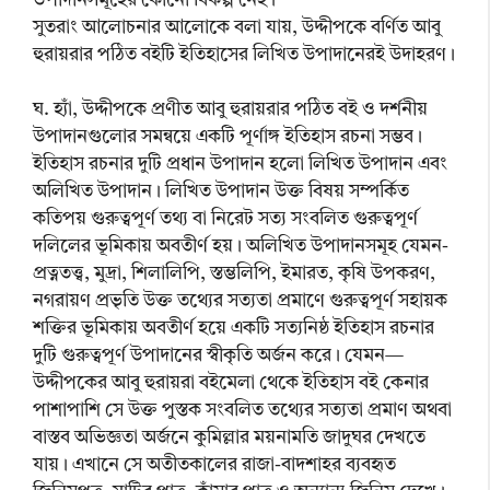
উপাদানসমূহের কোনো বিকল্প নেই।
সুতরাং আলোচনার আলোকে বলা যায়, উদ্দীপকে বর্ণিত আবু
হুরায়রার পঠিত বইটি ইতিহাসের লিখিত উপাদানেরই উদাহরণ।
ঘ. হ্যাঁ, উদ্দীপকে প্রণীত আবু হুরায়রার পঠিত বই ও দর্শনীয়
উপাদানগুলোর সমন্বয়ে একটি পূর্ণাঙ্গ ইতিহাস রচনা সম্ভব।
ইতিহাস রচনার দুটি প্রধান উপাদান হলো লিখিত উপাদান এবং
অলিখিত উপাদান। লিখিত উপাদান উক্ত বিষয় সম্পর্কিত
কতিপয় গুরুত্বপূর্ণ তথ্য বা নিরেট সত্য সংবলিত গুরুত্বপূর্ণ
দলিলের ভূমিকায় অবতীর্ণ হয়। অলিখিত উপাদানসমূহ যেমন-
প্রত্নতত্ত্ব, মুদ্রা, শিলালিপি, স্তম্ভলিপি, ইমারত, কৃষি উপকরণ,
নগরায়ণ প্রভৃতি উক্ত তথ্যের সত্যতা প্রমাণে গুরুত্বপূর্ণ সহায়ক
শক্তির ভূমিকায় অবতীর্ণ হয়ে একটি সত্যনিষ্ঠ ইতিহাস রচনার
দুটি গুরুত্বপূর্ণ উপাদানের স্বীকৃতি অর্জন করে। যেমন—
উদ্দীপকের আবু হুরায়রা বইমেলা থেকে ইতিহাস বই কেনার
পাশাপাশি সে উক্ত পুস্তক সংবলিত তথ্যের সত্যতা প্রমাণ অথবা
বাস্তব অভিজ্ঞতা অর্জনে কুমিল্লার ময়নামতি জাদুঘর দেখতে
যায়। এখানে সে অতীতকালের রাজা-বাদশাহর ব্যবহৃত