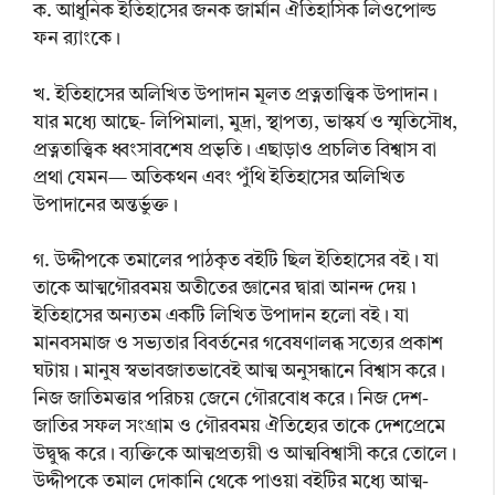
ক. আধুনিক ইতিহাসের জনক জার্মান ঐতিহাসিক লিওপোল্ড
ফন র‍্যাংকে।
খ. ইতিহাসের অলিখিত উপাদান মূলত প্রত্নতাত্ত্বিক উপাদান।
যার মধ্যে আছে- লিপিমালা, মুদ্রা, স্থাপত্য, ভাস্কর্য ও স্মৃতিসৌধ,
প্রত্নতাত্ত্বিক ধ্বংসাবশেষ প্রভৃতি। এছাড়াও প্রচলিত বিশ্বাস বা
প্রথা যেমন— অতিকথন এবং পুঁথি ইতিহাসের অলিখিত
উপাদানের অন্তর্ভুক্ত।
গ. উদ্দীপকে তমালের পাঠকৃত বইটি ছিল ইতিহাসের বই। যা
তাকে আত্মগৌরবময় অতীতের জ্ঞানের দ্বারা আনন্দ দেয় ৷
ইতিহাসের অন্যতম একটি লিখিত উপাদান হলো বই। যা
মানবসমাজ ও সভ্যতার বিবর্তনের গবেষণালব্ধ সত্যের প্রকাশ
ঘটায়। মানুষ স্বভাবজাতভাবেই আত্ম অনুসন্ধানে বিশ্বাস করে।
নিজ জাতিমত্তার পরিচয় জেনে গৌরবোধ করে। নিজ দেশ-
জাতির সফল সংগ্রাম ও গৌরবময় ঐতিহ্যের তাকে দেশপ্রেমে
উদ্বুদ্ধ করে। ব্যক্তিকে আত্মপ্রত্যয়ী ও আত্মবিশ্বাসী করে তোলে।
উদ্দীপকে তমাল দোকানি থেকে পাওয়া বইটির মধ্যে আত্ম-