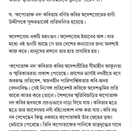
অতীত স্মৃতিবিজড়িত বটগাছটিকে ভুলতে পারেন না।
ঘ. ‘কপোতাক্ষ নদ’ কবিতায় বর্ণিত কবির স্বদেশপ্রেমের বাণী
উদ্দীপকে সুন্দরভাবেই প্রতিফলিত হয়েছে।
স্বদেশপ্রেম একটি মহৎগুণ। স্বদেশপ্রেম ইমানের অঙ্গ। যার
মধ্যে এই গুণটি আছে সে তার দেশের কল্যাণের জন্য অবশ্যই
কাজ করে। মানুষের মঙ্গলে তার হাত প্রসারিত হয়।
‘কপোতাক্ষ নদ’ কবিতায় কবির স্বদেশপ্রীতির সীমাহীন আকুলতা
ও স্মৃতিকাতরতা প্রকাশ পেয়েছে। ফ্রান্সের ভার্সাই নগরীতে বসে
অবরুদ্ধ প্রতিবেশ, স্বজনহীন পারিপার্শ্বিকতায় কবি-হৃদয়
বেদনাবিদ্ধ। সেই নিঃসঙ্গ প্রতিবেশই কবিকে স্বদেশভূমির প্রতি
আরো কাতর করে তোলে। শৈশবের স্মৃতিবিজড়িত কপোতাক্ষ
নদ কবির হৃদয়কে প্রচণ্ডভাবে নাড়া দিয়ে যায়। কবিতার ছত্রে
ছত্রে তার আবেগময় নদী বহিঃপ্রকাশ লক্ষ করা যায়। কবি বহু
নদ দেখেছেন কিন্তু একমাত্র কপোতাক্ষই তাঁর স্নেহের তৃষ্ণা
মেটাতে পেরেছে। তিনি কপোতাক্ষের পানিকে মাতৃদুগ্ধের সাথে