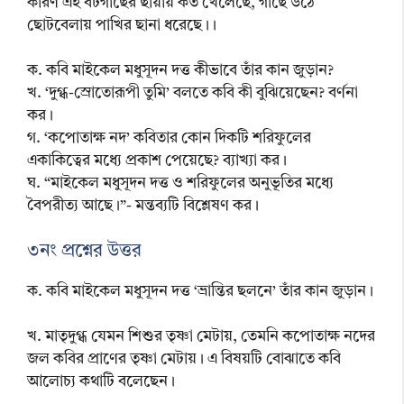
কারণ এই বটগাছের ছায়ায় কত খেলেছে, গাছে উঠে
ছোটবেলায় পাখির ছানা ধরেছে।।
ক. কবি মাইকেল মধুসূদন দত্ত কীভাবে তাঁর কান জুড়ান?
খ. ‘দুগ্ধ-স্রোতোরূপী তুমি’ বলতে কবি কী বুঝিয়েছেন? বর্ণনা
কর।
গ. ‘কপোতাক্ষ নদ’ কবিতার কোন দিকটি শরিফুলের
একাকিত্বের মধ্যে প্রকাশ পেয়েছে? ব্যাখ্যা কর।
ঘ. “মাইকেল মধুসূদন দত্ত ও শরিফুলের অনুভূতির মধ্যে
বৈপরীত্য আছে।”- মন্তব্যটি বিশ্লেষণ কর।
৩নং প্রশ্নের উত্তর
ক. কবি মাইকেল মধুসূদন দত্ত ‘ভ্রান্তির ছলনে’ তাঁর কান জুড়ান।
খ. মাতৃদুগ্ধ যেমন শিশুর তৃষ্ণা মেটায়, তেমনি কপোতাক্ষ নদের
জল কবির প্রাণের তৃষ্ণা মেটায়। এ বিষয়টি বোঝাতে কবি
আলোচ্য কথাটি বলেছেন।