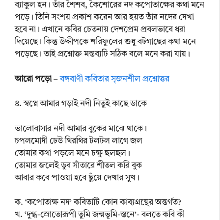
ব্যাকুল হন। তাঁর শৈশব, কৈশোরের নদ কপোতাক্ষের কথা মনে
পড়ে। তিনি সংশয় প্রকাশ করেন আর হয়ত তাঁর নদের দেখা
হবে না। এখানে কবির চেতনায় দেশপ্রেম প্রবলভাবে ধরা
দিয়েছে। কিন্তু উদ্দীপকে শরিফুলের শুধু বটগাছের কথা মনে
পড়েছে। তাই প্রশ্নোক্ত মন্তব্যটি সঠিক বলে মনে করা যায়।
আরো পড়ো
–
বঙ্গবাণী কবিতার সৃজনশীল প্রশ্নোত্তর
৪. স্বপ্নে আমার গড়াই নদী নিতুই কাছে ডাকে
ভালোবাসার নদী আমার বুকের মাঝে থাকে।
চপলমোদী ঢেউ থিরথির টলটল লাগে জল
তোমার কথা পড়লে মনে চক্ষু ছলছল।
তোমার জলেই ডুব সাঁতারে শীতল করি বুক
আবার কবে পাওয়া হবে ছুঁয়ে দেখার সুখ।
ক. ‘কপোতাক্ষ নদ’ কবিতাটি কোন কাব্যগ্রন্থের অন্তর্গত?
খ. ‘দুগ্ধ-স্রোতোরূপী তুমি জন্মভূমি-স্তনে’- বলতে কবি কী