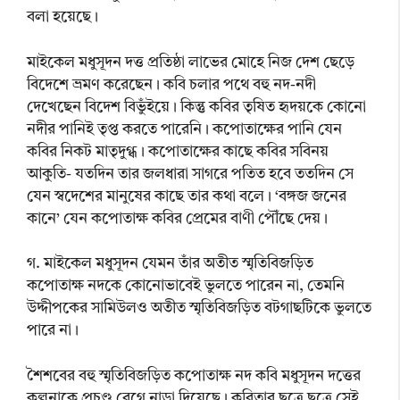
বলা হয়েছে।
মাইকেল মধুসূদন দত্ত প্রতিষ্ঠা লাভের মোহে নিজ দেশ ছেড়ে
বিদেশে ভ্রমণ করেছেন। কবি চলার পথে বহু নদ-নদী
দেখেছেন বিদেশ বিভুঁইয়ে। কিন্তু কবির তৃষিত হৃদয়কে কোনো
নদীর পানিই তৃপ্ত করতে পারেনি। কপোতাক্ষের পানি যেন
কবির নিকট মাতৃদুগ্ধ। কপোতাক্ষের কাছে কবির সবিনয়
আকুতি- যতদিন তার জলধারা সাগরে পতিত হবে ততদিন সে
যেন স্বদেশের মানুষের কাছে তার কথা বলে। ‘বঙ্গজ জনের
কানে’ যেন কপোতাক্ষ কবির প্রেমের বাণী পৌঁছে দেয়।
গ. মাইকেল মধুসূদন যেমন তাঁর অতীত স্মৃতিবিজড়িত
কপোতাক্ষ নদকে কোনোভাবেই ভুলতে পারেন না, তেমনি
উদ্দীপকের সামিউলও অতীত স্মৃতিবিজড়িত বটগাছটিকে ভুলতে
পারে না।
শৈশবের বহু স্মৃতিবিজড়িত কপোতাক্ষ নদ কবি মধুসূদন দত্তের
কল্পনাকে প্রচণ্ড বেগে নাড়া দিয়েছে। কবিতার ছত্রে ছত্রে সেই