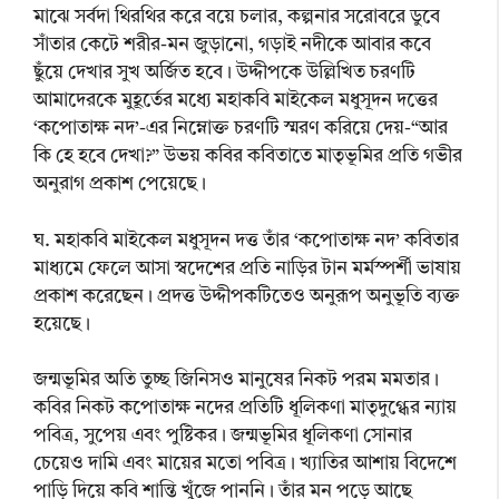
মাঝে সর্বদা থিরথির করে বয়ে চলার, কল্পনার সরোবরে ডুবে
সাঁতার কেটে শরীর-মন জুড়ানো, গড়াই নদীকে আবার কবে
ছুঁয়ে দেখার সুখ অর্জিত হবে। উদ্দীপকে উল্লিখিত চরণটি
আমাদেরকে মুহূর্তের মধ্যে মহাকবি মাইকেল মধুসূদন দত্তের
‘কপোতাক্ষ নদ’-এর নিম্নোক্ত চরণটি স্মরণ করিয়ে দেয়-“আর
কি হে হবে দেখা?” উভয় কবির কবিতাতে মাতৃভূমির প্রতি গভীর
অনুরাগ প্রকাশ পেয়েছে।
ঘ. মহাকবি মাইকেল মধুসূদন দত্ত তাঁর ‘কপোতাক্ষ নদ’ কবিতার
মাধ্যমে ফেলে আসা স্বদেশের প্রতি নাড়ির টান মর্মস্পর্শী ভাষায়
প্রকাশ করেছেন। প্রদত্ত উদ্দীপকটিতেও অনুরূপ অনুভূতি ব্যক্ত
হয়েছে।
জন্মভূমির অতি তুচ্ছ জিনিসও মানুষের নিকট পরম মমতার।
কবির নিকট কপোতাক্ষ নদের প্রতিটি ধূলিকণা মাতৃদুগ্ধের ন্যায়
পবিত্র, সুপেয় এবং পুষ্টিকর। জন্মভূমির ধূলিকণা সোনার
চেয়েও দামি এবং মায়ের মতো পবিত্র। খ্যাতির আশায় বিদেশে
পাড়ি দিয়ে কবি শান্তি খুঁজে পাননি। তাঁর মন পড়ে আছে