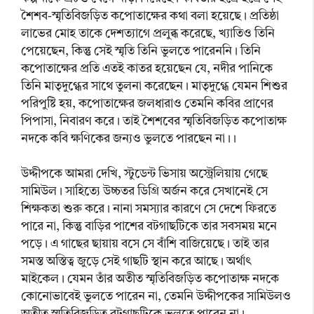
শৈশব-স্মৃতিবিজড়িত কপোতাক্ষের কথা বলা হয়েছে। প্রতিষ্ঠা
লাভের মোহ তাকে দেশত্যাগে প্রলুব্ধ করেছে, খ্যাতিও তিনি
পেয়েছেন, কিন্তু সেই স্মৃতি তিনি ভুলতে পারেননি। তিনি
কপোতাক্ষের প্রতি এতই কাতর হয়েছেন যে, নদীর পানিকে
তিনি মাতৃদুগ্ধের সাথে তুলনা করেছেন। মাতৃদুগ্ধে যেমন শিশুর
পরিপুষ্টি হয়, কপোতাক্ষের জলধারাও তেমনি কবির প্রাণের
পিপাসা, নিবারণ করে। তাই শৈশবের স্মৃতিবিজড়িত কপোতাক্ষ
নদকে কবি ক্ষণিকের জন্যও ভুলতে পারছেন না।।
উদ্দীপকে আমরা দেখি, স্টুডেন্ট ভিসায় অস্ট্রেলিয়ায় গেছে
সামিউল। সাহিত্যে উচ্চতর ডিগ্রি অর্জন করে সেখানেই সে
শিক্ষকতা শুরু করে। নানা সমস্যার কারণে সে দেশে ফিরতে
পারে না, কিন্তু বাড়ির পাশের বটগাছটিকে তার সবসময় মনে
পড়ে। এ গাছের ছায়ায় বসে সে বাঁশি বাজিয়েছে। তাই তার
সমস্ত অস্তিত্ব জুড়ে সেই গাছটি স্থান করে আছে। অর্থাৎ
মাইকেল। যেমন তাঁর অতীত স্মৃতিবিজড়িত কপোতাক্ষ নদকে
কোনোভাবেই ভুলতে পারেন না, তেমনি উদ্দীপকের সামিউলও