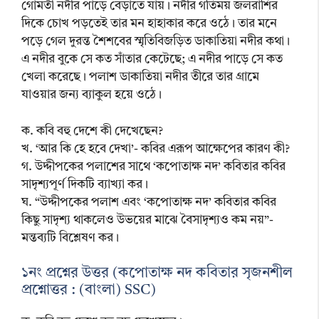
গোমতী নদীর পাড়ে বেড়াতে যায়। নদীর গতিময় জলরাশির
দিকে চোখ পড়তেই তার মন হাহাকার করে ওঠে। তার মনে
পড়ে গেল দুরন্ত শৈশবের স্মৃতিবিজড়িত ডাকাতিয়া নদীর কথা।
এ নদীর বুকে সে কত সাঁতার কেটেছে; এ নদীর পাড়ে সে কত
খেলা করেছে। পলাশ ডাকাতিয়া নদীর তীরে তার গ্রামে
যাওয়ার জন্য ব্যাকুল হয়ে ওঠে।
ক. কবি বহু দেশে কী দেখেছেন?
খ. ‘আর কি হে হবে দেখা’- কবির এরূপ আক্ষেপের কারণ কী?
গ. উদ্দীপকের পলাশের সাথে ‘কপোতাক্ষ নদ’ কবিতার কবির
সাদৃশ্যপূর্ণ দিকটি ব্যাখ্যা কর।
ঘ. “উদ্দীপকের পলাশ এবং ‘কপোতাক্ষ নদ’ কবিতার কবির
কিছু সাদৃশ্য থাকলেও উভয়ের মাঝে বৈসাদৃশ্যও কম নয়”-
মন্তব্যটি বিশ্লেষণ কর।
১নং প্রশ্নের উত্তর (কপোতাক্ষ নদ কবিতার সৃজনশীল
প্রশ্নোত্তর : (বাংলা) SSC)