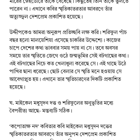
মারের স্নেহডোরে তাঁকে বেঁধেছে। কিছুতেই তিনি তাকে ভুলতে
পারেন না। এখানে কবির স্মৃতিকাতরতার আবরণে তাঁর
অত্যুজ্জ্বল দেশপ্রেম প্রকাশিত হয়েছে।
উদ্দীপকেও আমরা অনুরূপ প্রতিচ্ছবি লক্ষ করি। শরিফুল পাঁচ
বছর হলো মালয়েশিয়া এসেছে চাকরির উদ্দেশ্যে। কাজের
চাপে দেশের কথা ভাববার সময় পায় না সে। তবে অবসর
সময়ে তার স্মৃতিতে জেগে ওঠে জন্মভূমির সেই বটগাছের কথা।
এই বটগাছের নিচে কত খেলাধুলা করেছে সে। এই গাছে উঠে
পাখির ছানা ধরেছে। ছোট বেলার সে স্মৃতি মনে হওয়ায় সে
আবেগাপ্লুত হয়। এখানে তার স্মৃতিচারণের দিকটি প্রকাশিত
হয়েছে।
ঘ. মাইকেল মধুসূদন দত্ত ও শরিফুলের অনুভূতির মধ্যে
বৈপরীত্য আছে- মন্তব্যটি সঠিক।
‘কপোতাক্ষ নদ’ কবিতার কবি মাইকেল মধুসূদন দত্তের
স্মৃতিকাতরতার আবরণে তাঁর অনুপম দেশপ্রেম প্রকাশিত