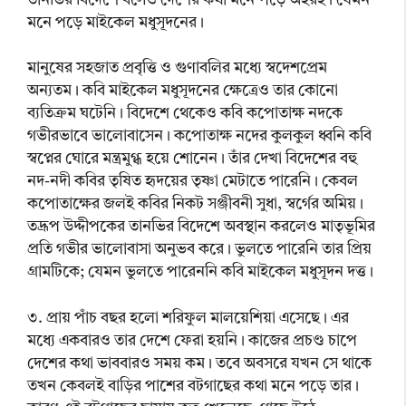
তানভির বিদেশে বসেও দেশের কথা মনে পড়ে অহরহ। যেমন
মনে পড়ে মাইকেল মধুসূদনের।
মানুষের সহজাত প্রবৃত্তি ও গুণাবলির মধ্যে স্বদেশপ্রেম
অন্যতম। কবি মাইকেল মধুসূদনের ক্ষেত্রেও তার কোনো
ব্যতিক্রম ঘটেনি। বিদেশে থেকেও কবি কপোতাক্ষ নদকে
গভীরভাবে ভালোবাসেন। কপোতাক্ষ নদের কুলকুল ধ্বনি কবি
স্বপ্নের ঘোরে মন্ত্রমুগ্ধ হয়ে শোনেন। তাঁর দেখা বিদেশের বহু
নদ-নদী কবির তৃষিত হৃদয়ের তৃষ্ণা মেটাতে পারেনি। কেবল
কপোতাক্ষের জলই কবির নিকট সঞ্জীবনী সুধা, স্বর্গের অমিয়।
তদ্রূপ উদ্দীপকের তানভির বিদেশে অবস্থান করলেও মাতৃভূমির
প্রতি গভীর ভালোবাসা অনুভব করে। ভুলতে পারেনি তার প্রিয়
গ্রামটিকে; যেমন ভুলতে পারেননি কবি মাইকেল মধুসূদন দত্ত।
৩. প্রায় পাঁচ বছর হলো শরিফুল মালয়েশিয়া এসেছে। এর
মধ্যে একবারও তার দেশে ফেরা হয়নি। কাজের প্রচণ্ড চাপে
দেশের কথা ভাববারও সময় কম। তবে অবসরে যখন সে থাকে
তখন কেবলই বাড়ির পাশের বটগাছের কথা মনে পড়ে তার।