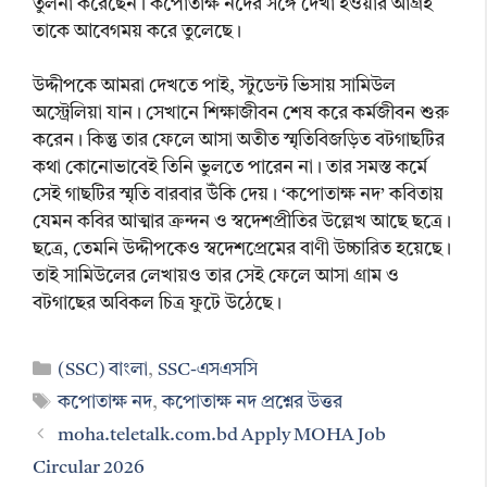
তুলনা করেছেন। কপোতাক্ষ নদের সঙ্গে দেখা হওয়ার আগ্রহ
তাকে আবেগময় করে তুলেছে।
উদ্দীপকে আমরা দেখতে পাই, স্টুডেন্ট ভিসায় সামিউল
অস্ট্রেলিয়া যান। সেখানে শিক্ষাজীবন শেষ করে কর্মজীবন শুরু
করেন। কিন্তু তার ফেলে আসা অতীত স্মৃতিবিজড়িত বটগাছটির
কথা কোনোভাবেই তিনি ভুলতে পারেন না। তার সমস্ত কর্মে
সেই গাছটির স্মৃতি বারবার উঁকি দেয়। ‘কপোতাক্ষ নদ’ কবিতায়
যেমন কবির আত্মার ক্রন্দন ও স্বদেশপ্রীতির উল্লেখ আছে ছত্রে।
ছত্রে, তেমনি উদ্দীপকেও স্বদেশপ্রেমের বাণী উচ্চারিত হয়েছে।
তাই সামিউলের লেখায়ও তার সেই ফেলে আসা গ্রাম ও
বটগাছের অবিকল চিত্র ফুটে উঠেছে।
Categories
(SSC) বাংলা
,
SSC-এসএসসি
Tags
কপোতাক্ষ নদ
,
কপোতাক্ষ নদ প্রশ্নের উত্তর
moha.teletalk.com.bd Apply MOHA Job
Circular 2026