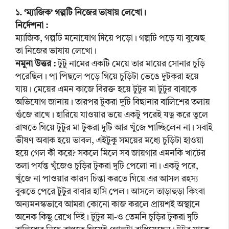
১. ‘ম্যাজিক’ গল্পটি নিজের ভাষায় লেখো।
নির্দেশনা :
ম্যাজিক, গল্পটি মনোযোগ দিয়ে পড়ো। গল্পটি পড়ে যা বুঝেছ
তা নিজের ভাষায় লেখো।
নমুনা উত্তর :
টুটু নামের একটি মেয়ে তার মায়ের সোনার চুড়ি
পরেছিল। পা পিছলে পড়ে গিয়ে চুড়িটা ভেঙে দুটকরা হয়ে
যায়। মেয়ের এমন কাজে বিরক্ত হয়ে টুটুর মা টুটুর বাবাকে
অভিযোগ জানায়। তারপর টুকরা দুটি বিছানার বালিশের তলায়
গুঁজে রাখে। হারিয়ে যাওয়ার ভয়ে একটু পরেই যত্ন করে তুলে
রাখতে গিয়ে টুটুর মা টুকরা দুটি আর খুঁজে পাচ্ছিলেন না। সবাই
ভীষণ অবাক হয়ে ভাবল, এইটুকু সময়ের মধ্যে চুড়িটা হাওয়া
হয়ে গেল কী করে? সকলে মিলে সব জায়গার এমনকি খাটের
তলা পর্যন্ত খুঁজেও চুড়ির টুকরা দুটি পেলো না। একটু পরে,
খুঁজে না পাওয়ার কারণ চিন্তা করতে গিয়ে এর আসল রহস্য
বুঝতে পেরে টুটুর বাবার হাসি পেল। আসলে তাড়াহুড়া কিংবা
অন্যমনস্কভাবে আমরা কোনো কাজ করলে প্রায়শই অস্থানে
অনেক কিছু রেখে দিই। টুটুর মা-ও তেমনি চুড়ির টুকরা দুটি