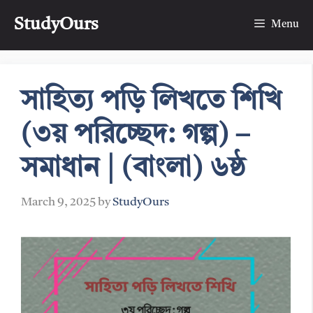
Skip
StudyOurs
to
Menu
content
সাহিত্য পড়ি লিখতে শিখি
(৩য় পরিচ্ছেদ: গল্প) –
সমাধান | (বাংলা) ৬ষ্ঠ
March 9, 2025
by
StudyOurs