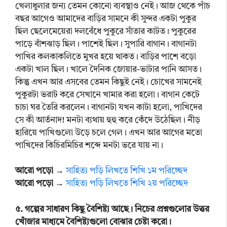
খেলাধুলার জন্য তেমন কোনো ব্যবস্থাও নেই। আজ থেকে পাঁচ
বছর আগেও আমাদের বাড়ির সামনে কী সুন্দর একটা পুকুর
ছিল ছেলেমেয়েরা দলবেঁধে পুকুরে সাঁতার কাটত। পুকুরের
পাড়ে বাঁশঝাড় ছিল। পাশেই ছিল। সুপারি বাগান। বাগানটা
পাখির কলকাকলিতে মুখর হয়ে থাকত। বাড়ির পাশে বড়ো
একটা খাল ছিল। খালে দৈনিক জোয়ার-ভাটার পানি আসত।
কিন্তু এখন আর এসবের তেমন কিছুই নেই। চোখের সামনেই
পুকুরটা ভরাট করে সেখানে খামার করা হলো। বাগান কেটে
চাচা ঘর তৈরি করলেন। বাগানটা যখন কাটা হলো, পাখিদের
সে কী আর্তনাদ! মনটা ব্যথায় হুহু করে কেঁদে উঠেছিল। নীড়
হারিয়ে পাখিগুলো উড়ে চলে গেল। এখন আর আগের মতো
পাখিদের কিচিরমিচির শব্দে মনটা ভরে যায় না।
আরো পড়ো
→
সাহিত্য পড়ি লিখতে শিখি ১ম পরিচ্ছেদ
আরো পড়ো
→
সাহিত্য পড়ি লিখতে শিখি ২য় পরিচ্ছেদ
৫. গল্পের সাধারণ কিছু বৈশিষ্ট্য আছে। নিচের প্রশ্নগুলোর উত্তর
খোঁজার মাধ্যমে বৈশিষ্ট্যগুলো বোঝার চেষ্টা করো।