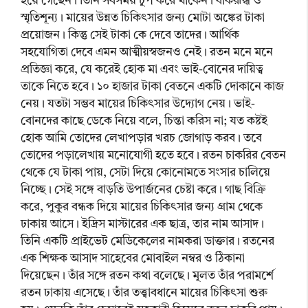
হয়ে গেছেন। তিনি সবসময় চুপ করে থাকেন। বাকরূদ্ধ ও
স্মৃতিশূন্য। মায়ের উন্নত চিকিৎসার জন্য মোটা অঙ্কের টাকা
প্রয়োজন। কিন্তু সেই টাকা কে দেবে তাদের। আর্থিক
সহযোগিতা দেবে এমন আত্মীয়স্বজনও নেই। রতন মনে মনে
প্রতিজ্ঞা করে, যে করেই হোক মা এবং ভাই-বোনের দায়িত্ব
তাকে নিতে হবে। ১০ হাজার টাকা বেতনে একটি দোকানে কাজ
নেয়। যতটা সম্ভব মায়ের চিকিৎসার উদ্যোগ নেয়। ভাই-
বোনদের কাছে ডেকে নিয়ে বলে, চিন্তা করিস না; যত কষ্টই
হোক আমি তোদের লেখাপড়ার খরচ জোগাড় করব। তবে
তোদের পড়ালেখায় মনোযোগী হতে হবে। রতন চাকরির বেতন
থেকে যে টাকা পায়, সেটা দিয়ে কোনোমতে সংসার চালিয়ে
নিচ্ছে। সেই সঙ্গে বাড়তি উপার্জনের চেষ্টা করে। গাছ বিক্রি
করে, পুকুর বন্ধক দিয়ে মায়ের চিকিৎসার জন্য গ্রাম থেকে
ঢাকায় আসে। ইদ্রিস মাস্টারের এক ছাত্র, তার নাম আসাদ।
তিনি একটি প্রাইভেট মেডিকেলের নামকরা ডাক্তার। রতনের
এক শিক্ষক আসাদ সাহেবের মোবাইল নম্বর ও ঠিকানা
দিয়েছেন। তাঁর সঙ্গে রতন কথা বলেছে। মূলত তাঁর পরামর্শে
রতন ঢাকায় এসেছে। তাঁর তত্ত্বাবধানে মায়ের চিকিৎসা শুরু