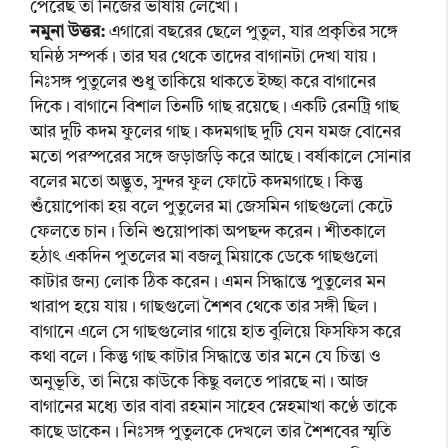
পেরেছ তা নিজের ভাষায় লেখো।
নমুনা উত্তর:
এগারো বছরের ছেলে পুতুল, যার প্রকৃতির সঙ্গে
ঘনিষ্ঠ সম্পর্ক। তার ঘর থেকে তাদের বাগানটা দেখা যায়।
নিঃসঙ্গ পুতুলের শুধু তাকিয়ে থাকতে ইচ্ছা করে বাগানের
দিকে। বাগানে বিশাল তিনটি গাছ রয়েছে। একটি রেনট্রি গাছ
আর দুটি কদম ফুলের গাছ। কদমগাছ দুটি যেন যমজ বোনের
মতো পরস্পরের সঙ্গে জড়াজড়ি করে আছে। বর্ষাকালে সোনার
বলের মতো অদ্ভুত, সুন্দর ফুল ফোটে কদমগাছে। কিন্তু
শুঁয়োপোকা হয় বলে পুতুলের মা জেসমিন গাছগুলো কেটে
ফেলতে চান। তিনি শুয়োপাকা অপছন্দ করেন। শীতকালে
হঠাৎ একদিন পুতলের মা বজলু মিয়াকে ডেকে গাছগুলো
কাটার জন্য লোক ঠিক করেন। এমন সিদ্ধান্তে পুতুলের মন
খারাপ হয়ে যায়। গাছগুলো শৈশব থেকে তার সঙ্গী ছিল।
বাগানে এলে সে গাছগুলোর গায়ে হাত বুলিয়ে ফিসফিস করে
কথা বলে। কিন্তু গাছ কাটার সিদ্ধান্তে তার মনে যে চিন্তা ও
অনুভূতি, তা নিয়ে কাউকে কিছু বলতে পারছে না। আজ
বাগানের মধ্যে তার বাবা রহমান সাহেব স্নেহমাখা কণ্ঠে তাকে
কাছে ডাকেন। নিঃসঙ্গ পুতুলকে দেখলে তার শৈশবের স্মৃতি