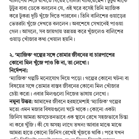
বালিশের নিচে রাখতে গিয়েই গোলটা বাধিয়েছেন। টুটুর মাকে
টুটুর বাবা ডেকে বললেন যে, এই ঘরে বসেই তিনি ম্যাজিক
করে টুকরা দুটি খুঁজে দিতে পারবেন। তিনি বালিশের ওয়াড়ের
ভেতরটা খুঁজে দেখতে বললেন। অবশেষে সেখানেই পাওয়া
গেল। আসলে, সব জায়গায় তন্নতন্ন করে খুঁজলেও বালিশের
ওয়াড় খোঁজার কথা খেয়াল হয়নি।
২. ‘ম্যাজিক’ গল্পের সঙ্গে তোমার জীবনের বা চারপাশের
কোনো মিল খুঁজে পাও কি না, তা লেখো।
নির্দেশনা:
‘ম্যাজিক’ গল্পটি মনোযোগ দিয়ে পড়ো। গল্পের কোনো ঘটনা বা
বিষয়ের সঙ্গে তোমার বাস্তব জীবনের কোনো মিল খোঁজার
চেষ্টা করো। এবার মিলগুলো নিজের ভাষায় লেখো।
নমুনা উত্তর:
আমাদের জীবনে হরহামেশাই ‘ম্যাজিক’ গল্পের
মতো এমন মজার বিষয়গুলো ঘটে থাকে। কোনো একটা
জিনিস আমরা অসচেতনভাবে এক স্থানে রেখে সহজভাবে চিন্তা
না করে খুঁজি। কী যে অসহ্য লাগে তখন! আবার মাঝে মাঝে
আমরা হাতে কোনো জিনিস রেখেই খুঁজতে থাকি। পরে যখন