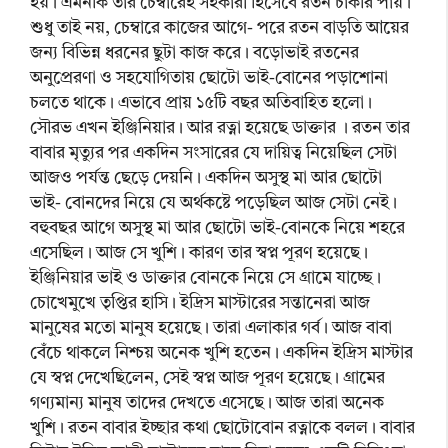
হয়। এমনকি তাঁর চেম্বারেই সহকারী হিসেবে রতন চাকরি পায়।
শুধু তাই নয়, চেম্বারে কাজের আগে- পরে রতন বাড়তি আয়ের
জন্য বিভিন্ন ধরনের ছুটা কাজ করে। বড়োভাই রতনের
অনুপ্রেরণা ও সহযোগিতায় ছোটো ভাই-বোনের পড়াশোনা
চলতে থাকে। এভাবে প্রায় ১৫টি বছর অতিবাহিত হলো।
সৌরভ এখন ইঞ্জিনিয়ার। আর রত্না হয়েছে ডাক্তার । রতন তার
বাবার মৃত্যুর পর একদিন সংসারের যে দায়িত্ব নিয়েছিল সেটা
আজও পর্যন্ত ছেড়ে দেয়নি। একদিন অসুস্থ মা আর ছোটো
ভাই- বোনদের নিয়ে যে অর্থকষ্টে পড়েছিল আজ সেটা নেই।
বহুবছর আগে অসুস্থ মা আর ছোটো ভাই-বোনকে নিয়ে শহরে
এসেছিল। আজ সে খুশি। কারণ তার স্বপ্ন পূরণ হয়েছে।
ইঞ্জিনিয়ার ভাই ও ডাক্তার বোনকে নিয়ে সে গ্রামে যাচ্ছে।
চোখেমুখে তৃপ্তির হাসি। ইদ্রিস মাস্টারের সন্তানেরা আজ
মানুষের মতো মানুষ হয়েছে। তারা এলাকার গর্ব। আজ বাবা
বেঁচে থাকলে নিশ্চয় অনেক খুশি হতেন। একদিন ইদ্রিস মাস্টার
যে স্বপ্ন দেখেছিলেন, সেই স্বপ্ন আজ পূরণ হয়েছে। গ্রামের
গণ্যমান্য মানুষ তাদের দেখতে এসেছে। আজ তারা অনেক
খুশি। রতন বাবার ইচ্ছার কথা ছোটোবোন রত্নাকে বলল। বাবার