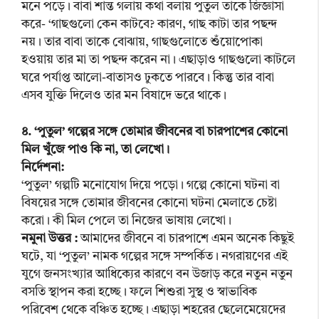
মনে পড়ে। বাবা শান্ত গলায় কথা বলায় পুতুল তাকে জিজ্ঞাসা
করে- ‘গাছগুলো কেন কাটবে? কারণ, গাছ কাটা তার পছন্দ
নয়। তার বাবা তাকে বোঝায়, গাছগুলোতে শুঁয়োপোকা
হওয়ায় তার মা তা পছন্দ করেন না। এছাড়াও গাছগুলো কাটলে
ঘরে পর্যাপ্ত আলো-বাতাসও ঢুকতে পারবে। কিন্তু তার বাবা
এসব যুক্তি দিলেও তার মন বিষাদে ভরে থাকে।
৪. ‘পুতুল’ গল্পের সঙ্গে তোমার জীবনের বা চারপাশের কোনো
মিল খুঁজে পাও কি না, তা লেখো।
নির্দেশনা:
‘পুতুল’ গল্পটি মনোযোগ দিয়ে পড়ো। গল্পে কোনো ঘটনা বা
বিষয়ের সঙ্গে তোমার জীবনের কোনো ঘটনা মেলাতে চেষ্টা
করো। কী মিল পেলে তা নিজের ভাষায় লেখো।
নমুনা উত্তর :
আমাদের জীবনে বা চারপাশে এমন অনেক কিছুই
ঘটে, যা ‘পুতুল’ নামক গল্পের সঙ্গে সম্পর্কিত। নগরায়ণের এই
যুগে জনসংখ্যার আধিক্যের কারণে বন উজাড় করে নতুন নতুন
বসতি স্থাপন করা হচ্ছে। ফলে শিশুরা সুস্থ ও স্বাভাবিক
পরিবেশ থেকে বঞ্চিত হচ্ছে। এছাড়া শহরের ছেলেমেয়েদের