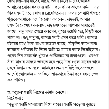
দেখি জিনিসটা হাতেই আছে, তখন নিজে নিজেই আমরা
আমাদের বোকামির জন্য হাসি। কয়েকদিন আগের ঘটনা। দাদু
তাঁর চশমাটা তুলে মাথায় রেখেছিলেন। এরপর চশমাটা খুঁজতে
খুঁজতে আমাকে এসে জিজ্ঞাসা করলেন, দাদুভাই, আমার
চশমাটা দেখেছ? বললাম, দাদু চশমাতো আপনার মাথাতেই
আছে। দাদু লজ্জা পেয়ে বললেন, বুড়ো হয়েছি তো, কিছুই মনে
থাকে না। শুধু দাদু না, আমরা সবাই এমন করে থাকি। আমার
বইয়ের মধ্যে টাকা রাখার অভ্যাস আছে। কিছুদিন আগে বাবা
আমাকে পরীক্ষার ফি দিলে আমি তা মায়ের কাছে দিয়েছিলাম।
পরের দিন সমস্ত বই খুঁজেও পাচ্ছিলাম না টাকাগুলো। এরপর
ঠান্ডা মাথায় ভাবতে ভাবতে মনে পড়ে টাকাগুলো মায়ের কাছে
রেখেছিলাম। আসলে, আমাদের এমন পরিস্থিতিতে পড়লে
আগেই গোলমাল না পাকিয়ে শান্তভাবে চিন্তা করে রহস্য ভেদ
করা উচিত।
৩. ‘পুতুল’ গল্পটি নিজের ভাষায় লেখো।
নির্দেশনা :
‘পুতুল’ গল্পটি মনোযোগ দিয়ে পড়ো। গল্পটি পড়ে যা বুঝতে