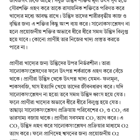
জীবজগৎ টিকে আছে। সবুজ উদ্ভিদ শক্তির মূল উৎস সূর্য হতে
সৌরশক্তি গ্রহণ করে তাকে রাসায়নিক শক্তিতে পরিণত করে
খাদ্যের মধ্যে আবদ্ধ রাখে। উদ্ভিদ তাদের শারীরবৃত্তীয় কাজ ও
বৃদ্ধির জন্য এ শক্তির কিছু অংশ ব্যয় করে। সালোকসংশ্লেষণ না
হলে প্রয়োজনীয় শক্তির অভাবে ধীরে ধীরে সমগ্র উদ্ভিদ বিলুপ্ত
হয়ে যাবে। কোনো প্রাণীই তার নিজের খাদ্য প্রস্তুত করতে
পারে না।
প্রাণীরা খাদ্যের জন্য উদ্ভিদের উপর নির্ভরশীল। তারা
সালোকসংশ্লেষণের ফলে উৎপন্ন শর্করাকে গ্রহণ করে বেঁচে
থাকে। প্রাণীরা উদ্ভিদ থেকে উৎপন্ন খাদ্য যেমন- ফলমূল,
শাকসবজি, ঘাস ইত্যাদি খেয়ে তাদের জীবনধারণ করে। যদি
সালোকসংশ্লেষণ না হতো তবে সমগ্র উদ্ভিদ ধ্বংস হয়ে যেত।
ফলে প্রাণীরা খাদ্যের অভাবে ধীরে ধীরে বিলুপ্ত হয়ে যেত।
তাছাড়া সালোকসংশ্লেষণ প্রক্রিয়ায় পরিবেশের O₂ ও CO₂ এর
ভারসাম্য বজায় থাকে। প্রাণীরা সবসময় CO₂ ত্যাগ করে। এ
CO₂ উদ্ভিদ গ্রহণ করে সালোকসংশ্লেষণ প্রক্রিয়ার মাধ্যমে O2
ত্যাগ করে। ফলে প্রাণিদেহ শ্বসনের জন্য প্রয়োজনীয় O2