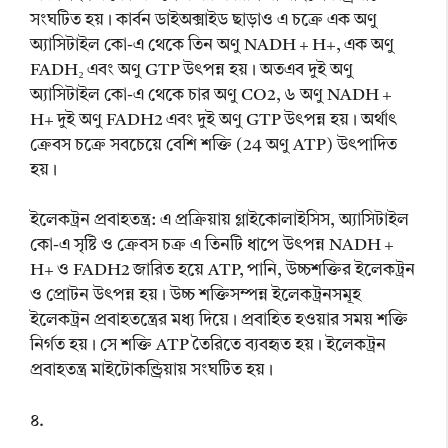
সংঘটিত হয়। কার্বন ডাইঅক্সাইড ছাড়াও এ চক্রে এক অণু
অ্যাসিটাইল কো-এ থেকে তিন অণু NADH + H+, এক অণু
FADH₂ এবং অণু GTP উৎপন্ন হয়। অতএব দুই অণু
অ্যাসিটাইল কো-এ থেকে চার অণু CO2, ৬ অণু NADH +
H+ দুই অণু FADH2 এবং দুই অণু GTP উৎপন্ন হয়। অর্থাৎ
ক্রেবস চক্রে সবচেয়ে বেশি শক্তি (24 অণু ATP) উৎপাদিত
হয়।
ইলেকট্রন প্রবাহতন্ত্র: এ প্রক্রিয়ায় গ্লাইকোলাইসিস, অ্যাসিটাইল
কো-এ সৃষ্টি ও ক্রেবস চক্র এ তিনটি ধাপে উৎপন্ন NADH +
H+ ও FADH2 জারিত হয়ে ATP, পানি, উচ্চশক্তির ইলেকট্রন
ও প্রোটন উৎপন্ন হয়। উচ্চ শক্তিসম্পন্ন ইলেকট্রনসমূহ
ইলেকট্রন প্রবাহতন্ত্রের মধ্য দিয়ে। প্রবাহিত হওয়ার সময় শক্তি
নির্গত হয়। সে শক্তি ATP তৈরিতে ব্যবহৃত হয়। ইলেকট্রন
প্রবাহতন্ত্র মাইটোকন্ড্রিয়ায় সংঘটিত হয়।
৪.