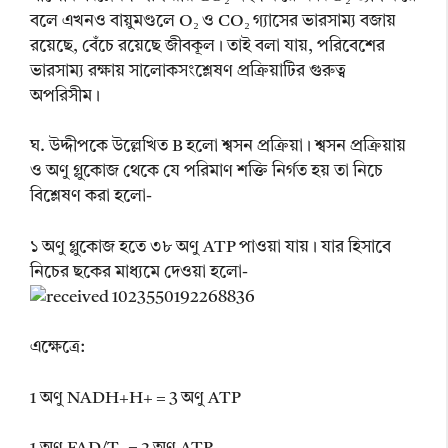
বলে এখনও বায়ুমণ্ডলে O₂ ও CO₂ গ্যাসের ভারসাম্য বজায়
রয়েছে, বেঁচে রয়েছে জীবকূল। তাই বলা যায়, পরিবেশের
ভারসাম্য রক্ষায় সালোকসংশ্লেষণ প্রক্রিয়াটির গুরুত্ব
অপরিসীম।
ঘ. উদ্দীপকে উল্লেখিত B হলো শ্বসন প্রক্রিয়া। শ্বসন প্রক্রিয়ায়
ও অণু গ্লুকোজ থেকে যে পরিমাণ শক্তি নির্গত হয় তা নিচে
বিশ্লেষণ করা হলো-
১ অণু গ্লুকোজ হতে ৩৮ অণু ATP পাওয়া যায়। যার হিসাবে
নিচের ছকের মাধ্যমে দেওয়া হলো-
এক্ষেত্রে:
1 অণু NADH+H+ = 3 অণু ATP