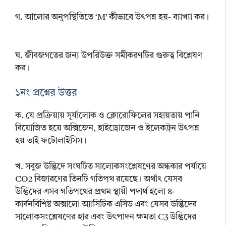
গ. আলোর অনুপস্থিতিতে ‘M’ কীভাবে উৎপন্ন হয়- ব্যাখ্যা কর।
ঘ. জীবজগতের জন্য উপরিউক্ত সমীকরণটির গুরুত্ব বিশ্লেষণ
কর।
১নং প্রশ্নের উত্তর
ক. যে প্রক্রিয়ায় সূর্যালোক ও ক্লোরোফিলের সহায়তায় পানি
বিয়োজিত হয়ে অক্সিজেন, হাইড্রোজেন ও ইলেকট্রন উৎপন্ন
হয় তাই ফটোলাইসিস।
খ. সবুজ উদ্ভিদে সংঘটিত সালোকসংশ্লেষণের অন্ধকার পর্যায়ে
CO2 বিজারণের তিনটি গতিপথ রয়েছে। অর্থাৎ যেসব
উদ্ভিদের এসব গতিপথের প্রথম স্থায়ী পদার্থ হলো ৪-
কার্বনবিশিষ্ট অক্সালো অ্যাসিটিক এসিড এবং যেসব উদ্ভিদের
সালোকসংশ্লেষণের হার এবং উৎপাদন ক্ষমতা C3 উদ্ভিদের