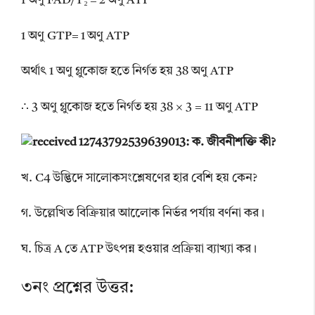
1 অণু FAD/T₂ = 2 অণু ATP
1 অণু GTP= 1 অণু ATP
অর্থাৎ 1 অণু গ্লুকোজ হতে নির্গত হয় 38 অণু ATP
∴ 3 অণু গ্লুকোজ হতে নির্গত হয় 38 × 3 = 11 অণু ATP
3: ক. জীবনীশক্তি কী?
খ. C4 উদ্ভিদে সালোকসংশ্লেষণের হার বেশি হয় কেন?
গ. উল্লেখিত বিক্রিয়ার আলোেক নির্ভর পর্যায় বর্ণনা কর।
ঘ. চিত্র A তে ATP উৎপন্ন হওয়ার প্রক্রিয়া ব্যাখ্যা কর।
৩নং প্রশ্নের উত্তর: