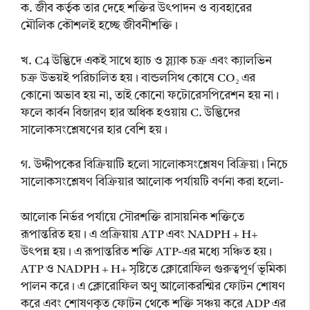
ক. জীব কর্তৃক তার দেহে শক্তির উৎপাদন ও ব্যবহারের
মৌলিক কৌশলই হচ্ছে জীবনীশক্তি।
খ. C4 উদ্ভিদে একই সাথে হ্যাচ ও স্ল্যাক চক্র এবং ক্যালভিন
চক্র উভয়ই পরিচালিত হয়। বান্ডলসিথ কোষে CO₂ এর
কোনো অভাব হয় না, তাই কোনো ফটোরেসপিরেশন হয় না।
ফলে কার্বন বিজারণ হার অধিক হওয়ায় C. উদ্ভিদের
সালোকসংশ্লেষণের হার বেশি হয়।
গ. উদ্দীপকের বিক্রিয়াটি হলো সালোকসংশ্লেষণ বিক্রিয়া। নিচে
সালোকসংশ্লেষণ বিক্রিয়ার আলোক পর্যায়টি বর্ণনা করা হলো-
আলোক নির্ভর পর্যায়ে সৌরশক্তি রাসায়নিক শক্তিতে
রূপান্তরিত হয়। এ প্রক্রিয়ায় ATP এবং NADPH + H+
উৎপন্ন হয়। এ রূপান্তরিত শক্তি ATP-এর মধ্যে সঞ্চিত হয়।
ATP ও NADPH + H+ সৃষ্টিতে ক্লোরোফিল গুরুত্বপূর্ণ ভূমিকা
পালন করে। এ ক্লোরোফিল অণু আলোকরশ্মির ফোটন শোষণ
করে এবং শোষণকৃত ফোটন থেকে শক্তি সঞ্চয় করে ADP এর