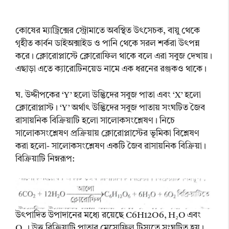
কোষের ম্যাট্রিক্সের স্ট্রোমাতে অবস্থিত উৎসেচক, বায়ু থেকে
গৃহীত কার্বন ডাইঅক্সাইড ও পানি থেকে সরল শর্করা উৎপন্ন
করে। ক্লোরোপ্লাস্টে ক্লোরোফিল থাকে বলে এরা সবুজ দেখায়।
এছাড়া এতে ক্যারোটিনয়েড নামে এক ধরনের রঞ্জকও থাকে।
ঘ. উদ্দীপকের ‘Y’ হলো উদ্ভিদের সবুজ পাতা এবং ‘X’ হলো
ক্লোরোপ্লাস্ট। ‘Y’ অর্থাৎ উদ্ভিদের সবুজ পাতায় সংঘটিত জৈব
রাসায়নিক বিক্রিয়াটি হলো সালোকসংশ্লেষণ। নিচে
সালোকসংশ্লেষণ প্রক্রিয়ায় ক্লোরোপ্লাস্টের ভূমিকা বিশ্লেষণ
করা হলো- সালোকসংশ্লেষণ একটি জৈব রাসায়নিক বিক্রিয়া।
বিক্রিয়াটি নিম্নরূপ:
উৎপাদিত উপাদানের মধ্যে রয়েছে C6H12O6, H₂O এবং
O₂। উত্ত বিক্রিয়াটি পাতার মেসোফিল টিস্যুতে সংঘটিত হয়।