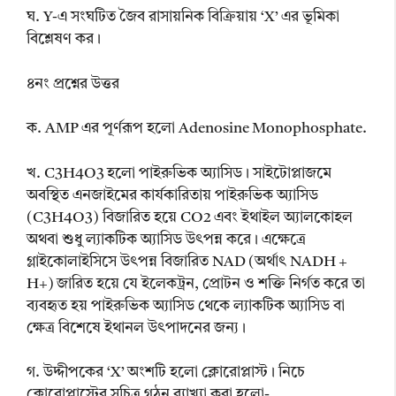
ঘ. Y-এ সংঘটিত জৈব রাসায়নিক বিক্রিয়ায় ‘X’ এর ভূমিকা
বিশ্লেষণ কর।
৪নং প্রশ্নের উত্তর
ক. AMP এর পূর্ণরূপ হলো Adenosine Monophosphate.
খ. C3H4O3 হলো পাইরুভিক অ্যাসিড। সাইটোপ্লাজমে
অবস্থিত এনজাইমের কার্যকারিতায় পাইরুভিক অ্যাসিড
(C3H4O3) বিজারিত হয়ে CO2 এবং ইথাইল অ্যালকোহল
অথবা শুধু ল্যাকটিক অ্যাসিড উৎপন্ন করে। এক্ষেত্রে
গ্লাইকোলাইসিসে উৎপন্ন বিজারিত NAD (অর্থাৎ NADH +
H+) জারিত হয়ে যে ইলেকট্রন, প্রোটন ও শক্তি নির্গত করে তা
ব্যবহৃত হয় পাইরুভিক অ্যাসিড থেকে ল্যাকটিক অ্যাসিড বা
ক্ষেত্র বিশেষে ইথানল উৎপাদনের জন্য।
গ. উদ্দীপকের ‘X’ অংশটি হলো ক্লোরোপ্লাস্ট। নিচে
ক্লোরোপ্লাস্টের সচিত্র গঠন ব্যাখ্যা করা হলো-