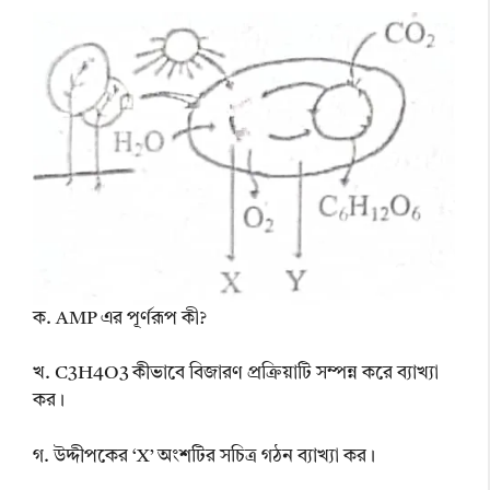
ক. AMP এর পূর্ণরূপ কী?
খ. C3H4O3 কীভাবে বিজারণ প্রক্রিয়াটি সম্পন্ন করে ব্যাখ্যা
কর।
গ. উদ্দীপকের ‘X’ অংশটির সচিত্র গঠন ব্যাখ্যা কর।