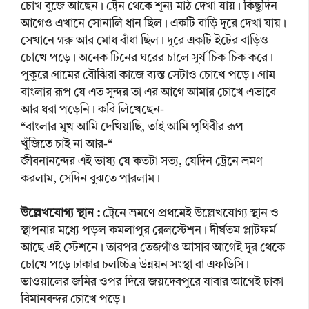
চোখ বুজে আছেন। ট্রেন থেকে শূন্য মাঠ দেখা যায়। কিছুদিন
আগেও এখানে সোনালি ধান ছিল। একটি বাড়ি দূরে দেখা যায়।
সেখানে গরু আর মোধ বাঁধা ছিল। দূরে একটি ইটের বাড়িও
চোখে পড়ে। অনেক টিনের ঘরের চালে সূর্য চিক চিক করে।
পুকুরে গ্রামের বৌঝিরা কাজে ব্যস্ত সেটাও চোখে পড়ে। গ্রাম
বাংলার রূপ যে এত সুন্দর তা এর আগে আমার চোখে এভাবে
আর ধরা পড়েনি। কবি লিখেছেন-
“বাংলার মুখ আমি দেখিয়াছি, তাই আমি পৃথিবীর রূপ
খুঁজিতে চাই না আর-“
জীবনানন্দের এই ভাষ্য যে কতটা সত্য, যেদিন ট্রেনে ভ্রমণ
করলাম, সেদিন বুঝতে পারলাম।
উল্লেখযোগ্য স্থান :
ট্রেনে ভ্রমণে প্রথমেই উল্লেখযোগ্য স্থান ও
স্থাপনার মধ্যে পড়ল কমলাপুর রেলস্টেশন। দীর্ঘতম প্লাটফর্ম
আছে এই স্টেশনে। তারপর তেজগাঁও আসার আগেই দূর থেকে
চোখে পড়ে ঢাকার চলচ্চিত্র উন্নয়ন সংস্থা বা এফডিসি।
ভাওয়ালের জমির ওপর দিয়ে জয়দেবপুরে যাবার আগেই ঢাকা
বিমানবন্দর চোখে পড়ে।