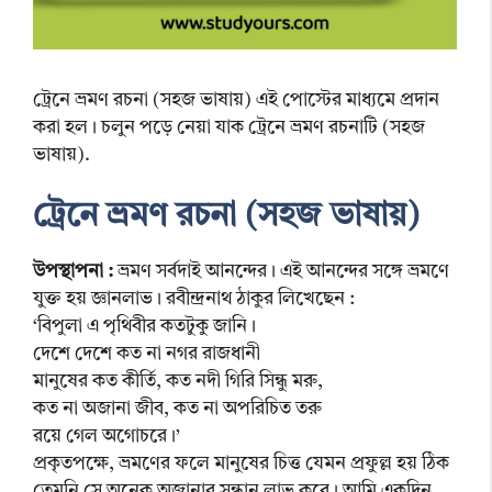
ট্রেনে ভ্রমণ রচনা (সহজ ভাষায়) এই পোস্টের মাধ্যমে প্রদান
করা হল। চলুন পড়ে নেয়া যাক ট্রেনে ভ্রমণ রচনাটি (সহজ
ভাষায়).
ট্রেনে ভ্রমণ রচনা (সহজ ভাষায়)
উপস্থাপনা :
ভ্রমণ সর্বদাই আনন্দের। এই আনন্দের সঙ্গে ভ্রমণে
যুক্ত হয় জ্ঞানলাভ। রবীন্দ্রনাথ ঠাকুর লিখেছেন :
‘বিপুলা এ পৃথিবীর কতটুকু জানি।
দেশে দেশে কত না নগর রাজধানী
মানুষের কত কীর্তি, কত নদী গিরি সিন্ধু মরু,
কত না অজানা জীব, কত না অপরিচিত তরু
রয়ে গেল অগোচরে।’
প্রকৃতপক্ষে, ভ্রমণের ফলে মানুষের চিত্ত যেমন প্রফুল্ল হয় ঠিক
তেমনি সে অনেক অজানার সন্ধান লাভ করে। আমি একদিন