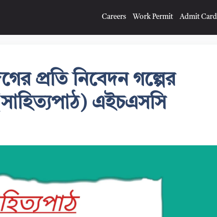
Careers
Work Permit
Admit Card
িগের প্রতি নিবেদন গল্পের
| (সাহিত্যপাঠ) এইচএসসি