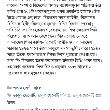
করেন। দেশে ও বিদেশের বিখ্যাত গবেষণামূলক পত্রিকায় তাঁর
রচিত প্রায় ১০২টি গবেষণামূলক প্রবন্ধ প্রকাশিত হয়েছে। তাঁর
উল্লেখযোগ্য গ্রন্থ হলো ‘বিজ্ঞানের সরস কাহিনী’, ‘বিজ্ঞানের
বিচিত্র কাহিনী’, ‘বিজ্ঞানের সূচনা’, ‘বিচিত্র বিজ্ঞান’, ‘পরমাণু
পরিচিতি’ প্রভৃতি। কেবল গবেষণাই নয়, শিক্ষাক্ষেত্রেও তিনি
উল্লেখযোগ্য অবদান রেখেছেন। তাঁর সুযোগ্য নেতৃত্বে
বাংলাদেশ শিক্ষা কমিশন রিপোর্ট’ প্রণীত হয়। বাংলাদেশ
সরকার ১৯৭৬ সালে তাঁকে ‘একুশে পদকে ভূষিত করে। ১৯৮৪
সালে তাঁকে ‘মরণোত্তর স্বাধীনতা দিবস পুরস্কার’ দেওয়া হয়।
ঢাকা বিশ্ববিদ্যালয় তাঁকে সম্মানসূচক ডক্টরেট ডিগ্রি প্রদান করে।
এই মহান গবেষক, শিক্ষাবিদ ও গ্রন্থকার ১৯৭৭ সালের ৩
নভেম্বর ঢাকায় মৃত্যুবরণ করেন।
Categories
পঞ্চম শ্রেণী
,
বাংলা
Tags
ভাবুক ছেলেটি
,
ভাবুক ছেলেটি কবিতা
,
ভাবুক ছেলেটি প্রশ্ন
উত্তর