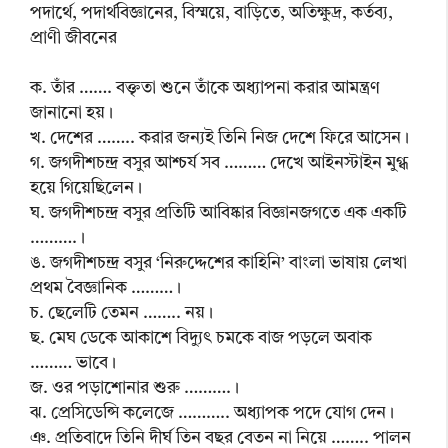
পদার্থে, পদার্থবিজ্ঞানের, বিস্ময়ে, বাড়িতে, অতিক্ষুদ্র, কর্তব্য,
প্রাণী জীবনের
ক. তাঁর ……. বক্তৃতা শুনে তাঁকে অধ্যাপনা করার আমন্ত্রণ
জানানো হয়।
খ. দেশের …….. করার জন্যই তিনি নিজ দেশে ফিরে আসেন।
গ. জগদীশচন্দ্র বসুর আশ্চর্য সব ……… দেখে আইনস্টাইন মুগ্ধ
হয়ে গিয়েছিলেন।
ঘ. জগদীশচন্দ্র বসুর প্রতিটি আবিষ্কার বিজ্ঞানজগতে এক একটি
……….।
ঙ. জগদীশচন্দ্র বসুর ‘নিরুদ্দেশের কাহিনি’ বাংলা ভাষায় লেখা
প্রথম বৈজ্ঞানিক ………।
চ. ছেলেটি তেমন …….. নয়।
ছ. মেঘ ডেকে আকাশে বিদ্যুৎ চমকে বাজ পড়লে অবাক
……… ভাবে।
জ. ওর পড়াশোনার শুরু ……….।
ঝ. প্রেসিডেন্সি কলেজে ……….. অধ্যাপক পদে যোগ দেন।
ঞ. প্রতিবাদে তিনি দীর্ঘ তিন বছর বেতন না নিয়ে …….. পালন