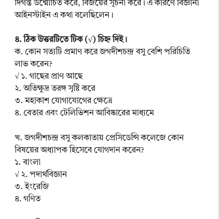
দিগন্ত উন্মোচিত করে, বিজয়ের সূচনা করে। এ কারণে বিজ্ঞানী
আইনস্টাইন এ কথা বলেছিলেন।
৪. ঠিক উত্তরটিতে টিক (√) চিহ্ন দিই।
ক. কোন সত্যটি প্রমাণ করে জগদীশচন্দ্র বসু বেশি পরিচিতি
লাভ করেন?
√ ১. গাছের প্রাণ আছে
২. অতিক্ষুদ্র তরঙ্গ সৃষ্টি করে
৩. মহাকাশ যোগাযোগের ক্ষেত্রে
৪. বেতার এবং টেলিভিশন আবিষ্কারের মাধ্যমে
খ. জগদীশচন্দ্র বসু কলকাতায় প্রেসিডেন্সি কলেজে কোন
বিষয়ের অধ্যাপক হিসেবে যোগদান করেন?
১. বাংলা
√ ২. পদার্থবিজ্ঞান
৩. ইংরেজি
৪. গণিত