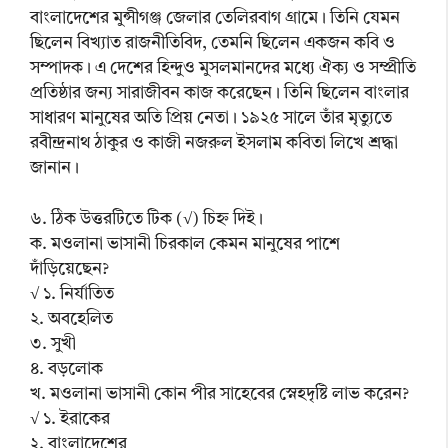
বাংলাদেশের মুন্সীগঞ্জ জেলার তেলিরবাগ গ্রামে। তিনি যেমন
ছিলেন বিখ্যাত রাজনীতিবিদ, তেমনি ছিলেন একজন কবি ও
সম্পাদক। এ দেশের হিন্দুও মুসলমানদের মধ্যে ঐক্য ও সম্প্রীতি
প্রতিষ্ঠার জন্য সারাজীবন কাজ করেছেন। তিনি ছিলেন বাংলার
সাধারণ মানুষের অতি প্রিয় নেতা। ১৯২৫ সালে তাঁর মৃত্যুতে
রবীন্দ্রনাথ ঠাকুর ও কাজী নজরুল ইসলাম কবিতা লিখে শ্রদ্ধা
জানান।
৬. ঠিক উত্তরটিতে টিক (√) চিহ্ন দিই।
ক. মওলানা ভাসানী চিরকাল কেমন মানুষের পাশে
দাঁড়িয়েছেন?
√ ১. নির্যাতিত
২. অবহেলিত
৩. সুখী
৪. বড়লোক
খ. মওলানা ভাসানী কোন পীর সাহেবের স্নেহদৃষ্টি লাভ করেন?
√ ১. ইরাকের
২. বাংলাদেশের