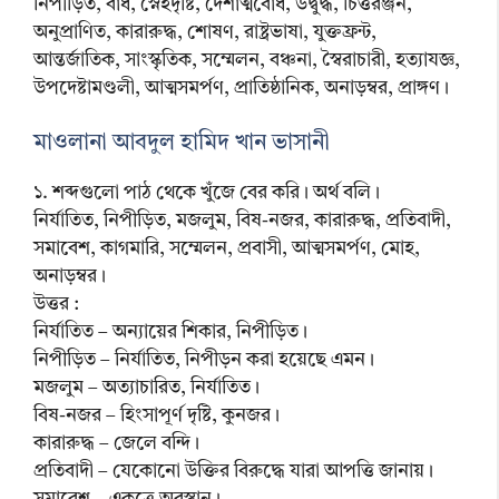
নিপীড়িত, বাঁধ, স্নেহদৃষ্টি, দেশাত্মবোধ, উদ্বুদ্ধ, চিত্তরঞ্জন,
অনুপ্রাণিত, কারারুদ্ধ, শোষণ, রাষ্ট্রভাষা, যুক্তফ্রন্ট,
আন্তর্জাতিক, সাংস্কৃতিক, সম্মেলন, বঞ্চনা, স্বৈরাচারী, হত্যাযজ্ঞ,
উপদেষ্টামণ্ডলী, আত্মসমর্পণ, প্রাতিষ্ঠানিক, অনাড়ম্বর, প্রাঙ্গণ।
মাওলানা আবদুল হামিদ খান ভাসানী
১. শব্দগুলো পাঠ থেকে খুঁজে বের করি। অর্থ বলি।
নির্যাতিত, নিপীড়িত, মজলুম, বিষ-নজর, কারারুদ্ধ, প্রতিবাদী,
সমাবেশ, কাগমারি, সম্মেলন, প্রবাসী, আত্মসমর্পণ, মোহ,
অনাড়ম্বর।
উত্তর :
নির্যাতিত – অন্যায়ের শিকার, নিপীড়িত।
নিপীড়িত – নির্যাতিত, নিপীড়ন করা হয়েছে এমন।
মজলুম – অত্যাচারিত, নির্যাতিত।
বিষ-নজর – হিংসাপূর্ণ দৃষ্টি, কুনজর।
কারারুদ্ধ – জেলে বন্দি।
প্রতিবাদী – যেকোনো উক্তির বিরুদ্ধে যারা আপত্তি জানায়।