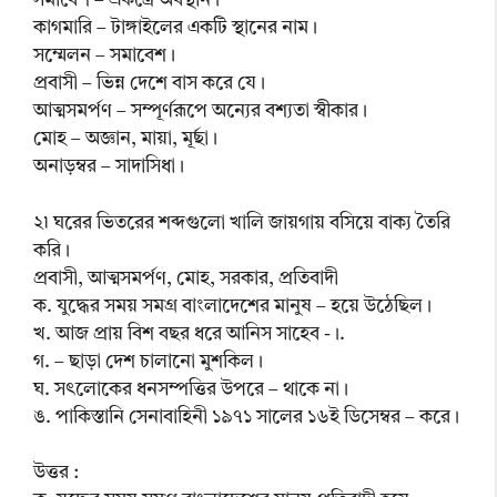
সমাবেশ – একত্রে অবস্থান।
কাগমারি – টাঙ্গাইলের একটি স্থানের নাম।
সম্মেলন – সমাবেশ।
প্রবাসী – ভিন্ন দেশে বাস করে যে।
আত্মসমর্পণ – সম্পূর্ণরূপে অন্যের বশ্যতা স্বীকার।
মোহ – অজ্ঞান, মায়া, মূর্ছা।
অনাড়ম্বর – সাদাসিধা।
২৷ ঘরের ভিতরের শব্দগুলো খালি জায়গায় বসিয়ে বাক্য তৈরি
করি।
প্রবাসী, আত্মসমর্পণ, মোহ, সরকার, প্রতিবাদী
ক. যুদ্ধের সময় সমগ্র বাংলাদেশের মানুষ – হয়ে উঠেছিল।
খ. আজ প্রায় বিশ বছর ধরে আনিস সাহেব -।.
গ. – ছাড়া দেশ চালানো মুশকিল।
ঘ. সৎলোকের ধনসম্পত্তির উপরে – থাকে না।
ঙ. পাকিস্তানি সেনাবাহিনী ১৯৭১ সালের ১৬ই ডিসেম্বর – করে।
উত্তর :