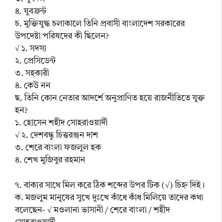
৪. যুবফ্রন্ট
চ. মুক্তিযুদ্ধ চলাকালে তিনি প্রবাসী বাংলাদেশ সরকারের
উপদেষ্টা পরিষদের কী ছিলেন?
√ ১. সদস্য
২. প্রেসিডেন্ট
৩. সহকারী
৪. কেউ নন
ছ. তিনি কোন নেতার আদর্শে অনুপ্রাণিত হয়ে রাজনীতিতে যুক্ত
হন?
১. হোসেন শহীদ সোহরাওয়ার্দী
√ ২. দেশবন্ধু চিত্তরঞ্জন দাশ
৩. শেরে বাংলা ফজলুল হক
৪. শেখ মুজিবুর রহমান
৭. বাক্যর সাথে মিল করে ঠিক শব্দের উপর টিক (√) চিহ্ন দিই।
ক. মজলুম মানুষের সুখে দুঃখে কাঁধে কাঁধ মিলিয়ে তাদের কথা
বলেছেন- √ মওলানা ভাসানী / শেরে বাংলা / শহীদ