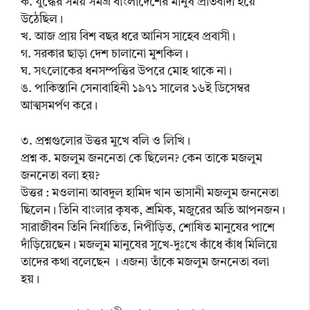
ক. যুদ্ধের সময় সমগ্র বাংলাদেশের মানুষ প্রতিবাদী হয়ে
উঠেছিল।
খ. আজ প্রায় বিশ বছর ধরে আনিস সাহেব প্রবাসী।
গ. সরকার ছাড়া দেশ চালানো মুশকিল।
ঘ. সৎলোকের ধনসম্পত্তির উপরে মোহ থাকে না।
ঙ. পাকিস্তানি সেনাবাহিনী ১৯৭১ সালের ১৬ই ডিসেম্বর
আত্মসমর্পণ করে।
৩. প্রশ্নগুলোর উত্তর মুখে বলি ও লিখি।
প্রশ্ন ক. মজলুম জননেতা কে ছিলেন? কেন তাকে মজলুম
জননেতা বলা হয়?
উত্তর : মওলানা আবদুল হামিদ খান ভাসানী মজলুম জননেতা
ছিলেন। তিনি বাংলার কৃষক, শ্রমিক, মজুরের অতি আপনজন।
সারাজীবন তিনি নির্যাতিত, নিপীড়িত, শোষিত মানুষের পাশে
দাঁড়িয়েছেন। মজলুম মানুষের সুখে-দুঃখে কাঁধে কাঁধ মিলিয়ে
তাদের কথা বলেছেন । এজন্য তাঁকে মজলুম জননেতা বলা
হয়।