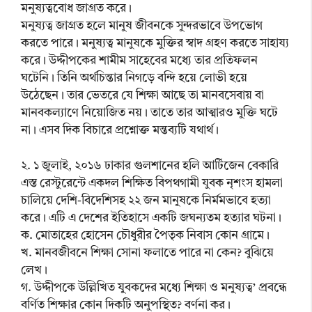
মনুষ্যত্ববোধ জাগ্রত করে।
মনুষ্যত্ব জাগ্রত হলে মানুষ জীবনকে সুন্দরভাবে উপভোগ
করতে পারে। মনুষ্যত্ব মানুষকে মুক্তির স্বাদ গ্রহণ করতে সাহায্য
করে। উদ্দীপকের শামীম সাহেবের মধ্যে তার প্রতিফলন
ঘটেনি। তিনি অর্থচিন্তার নিগড়ে বন্দি হয়ে লোভী হয়ে
উঠেছেন। তার ভেতরে যে শিক্ষা আছে তা মানবসেবায় বা
মানবকল্যাণে নিয়োজিত নয়। তাতে তার আত্মারও মুক্তি ঘটে
না। এসব দিক বিচারে প্রশ্নোক্ত মন্তব্যটি যথার্থ।
২. ১ জুলাই, ২০১৬ ঢাকার গুলশানের হলি আর্টিজেন বেকারি
এস্ত রেস্টুরেন্টে একদল শিক্ষিত বিপথগামী যুবক নৃশংস হামলা
চালিয়ে দেশি-বিদেশিসহ ২২ জন মানুষকে নির্মমভাবে হত্যা
করে। এটি এ দেশের ইতিহাসে একটি জঘন্যতম হত্যার ঘটনা।
ক. মোতাহের হোসেন চৌধুরীর পৈতৃক নিবাস কোন গ্রামে।
খ. মানবজীবনে শিক্ষা সোনা ফলাতে পারে না কেন? বুঝিয়ে
লেখ।
গ. উদ্দীপকে উল্লিখিত যুবকদের মধ্যে শিক্ষা ও মনুষ্যত্ব’ প্রবন্ধে
বর্ণিত শিক্ষার কোন দিকটি অনুপস্থিত? বর্ণনা কর।