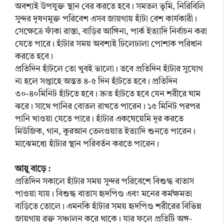
অবশ্যই উপযুক্ত স্থান বের করতে হবে। সমতল ভূমি, নিরিবিলি
সুন্দর দূষণমুক্ত পরিবেশ এসব জায়গায় হাঁটা বেশ কার্যকারী।
সেক্ষেত্রে ফাঁকা রাস্তা, বাড়ির আঙ্গিনা, পার্ক ইত্যাদি নির্বাচন করা
যেতে পারে। হাঁটার সময় অবশ্যই ঢিলেঢালা পোশাক পরিধান
করতে হবে।
প্রতিদিন হাঁটলে তো খুবই ভালো। তবে প্রতিদিন হাঁটার সুযোগ
না হলে সপ্তাহে অন্তত ৪-৫ দিন হাঁটতে হবে। প্রতিদিন
৩০-৪০মিনিট হাঁটতে হবে। দ্রুত হাঁটতে হবে যেন শরীরে ঘাম
ঝরে। সাথে পানির বোতল রাখতে পারেন। ১৫ মিনিট পরপর
পানি খাওয়া যেতে পারে। হাঁটার একঘেয়েমি দূর করতে
মিউজিক, গান, কুরআন তেলওয়াত ইত্যাদি শুনতে পারেন।
মাঝেমধ্যে হাঁটার স্থান পরিবর্তন করতে পারেন।
আয়ু বাড়ে :
প্রতিদিন সকালে হাঁটার সময় সুন্দর পরিবেশে বিশুদ্ধ বাতাস
পাওয়া যায়। বিশুদ্ধ বাতাস হৃদপিণ্ড এবং মনের কর্মক্ষমতা
বাড়িতে তোলে। এমনকি হাঁটার সময় হৃদপিণ্ড শরীরের বিভিন্ন
জায়গায় রক্ত সঞ্চালন করে থাকে। যার ফলে প্রতিটি অঙ্গ-