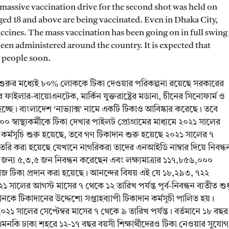
e massive vaccination drive for the second shot was held on
aged 18 and above are being vaccinated. Even in Dhaka City,
vaccines. The mass vaccination has been going on in full swing
een administered around the country. It is expected that
s people soon.
র শুরুর মধ্যেই ৮০% লোককে টিকা দেওয়ার পরিকল্পনা রয়েছে সরকারের
 ফাইলার-বায়োএনটেক, মার্কিন যুক্তরাষ্ট্রের মডানা, চীনের সিনোফার্ম ও
া হচ্ছে। বাংলাদেশ ‘নাভ্যাক্স’ নামে একটি টিকাও আবিষ্কার করেছে। তবে
স্বাস্থ্যকর্মীকে টিকা দেখার পাইলট প্রোগ্রামের মাধ্যমে ২০২১ সালের
র্মসূচি শুরু হয়েছে, তবে গণ টিকাদান শুরু হয়েছে ২০২১ সালের ৭
তৈরি করা হয়েছে যেখানে নাগরিকরা তাদের এনআইডি নাম্বার দিয়ে নিবন্ধ
 জন্য ৫,৩,৫ জন নিবন্ধন করেছেন এবং লক্ষ্যমাত্রার ১১৭,৮৫৬,০০০
িকা প্রদান করা হয়েছে। আনন্দের বিষয় এই যে ১৮,২৯৩, ৭২২
সালের আগস্ট মাসের ৭ থেকে ১২ তারিখ পর্যন্ত পূর্ব-নিবন্ধন ব্যতীত শুধ
মানকে টিকাদানের উদ্দেশ্যে সপ্তাহব্যাপী টিকাদান কর্মসূচী পালিত হয়।
০২১ সালের সেপ্টেম্বর মাসের ৭ থেকে ৯ তারিখ পর্যন্ত। বর্তমানে ১৮ বছর
এমনকি ঢাকা শহরে ১২-১৭ বছর বয়সী শিক্ষার্থীদেরও টিকা নেওয়ার সুযোগ