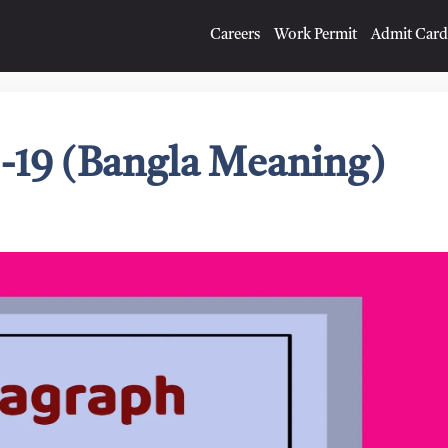
Careers
Work Permit
Admit Card
19 (Bangla Meaning)