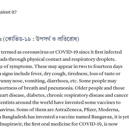
inst it?
(কোভিড-১৯ : উপসর্গ ও প্রতিরোধ)
 termed as coronavirus or COVID-19 since it first infected
ads through physical contact and respiratory droplets.
e of symptoms. These may appear in two to fourteen days
igns include fever, dry cough, tiredness, loss of taste or
 runny nose, vomiting, diarrhoea, etc. Some people may
hortness of breath and pneumonia. Older people and those
art disease, diabetes, chronic respiratory disease and cancer
Scientists around the world have invented some vaccines to
avirus. Some of them are AstraZeneca, Pfizer, Moderna,
 Bangladesh has invented a vaccine named Bangavax, it is yet
nupiravir, the first oral medicine for COVID-19, is now