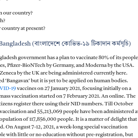
in our country?
sh?
r country at present?
ngladesh (বাংলাদেশে কোভিভ-১৯ টিকাদান কর্মসূচি)
gladesh government has a plan to vaccinate 80% of its people
nes, Pfizer-BioNTech by Germany, and Moderna by the USA.
eneca by the UK are being administered currently here.
d ‘Bangavax’ but it is yet to be applied on human bodies.
VID-19
vaccines on 27 January 2021, focusing initially on a
mass vaccination started on 7 February 2021. An online. The
tizens register there using their NID numbers. Till October
 vaccination and 55,213,069 people have been administered a
pulation of 117,856,000 people. It is a matter of delight that
ed. On August 7-12, 2021, a week-long special vaccination
le with little or no education without pre-registration, but