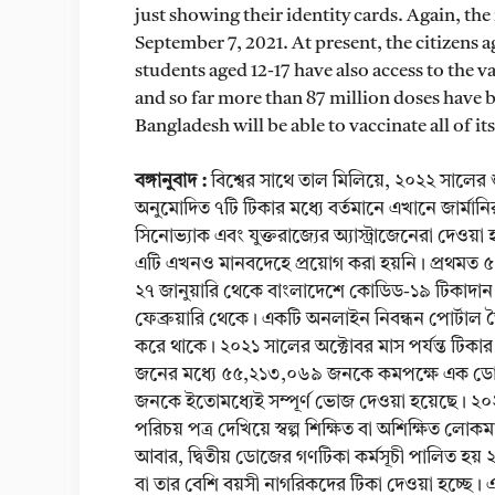
just showing their identity cards. Again, th
September 7, 2021. At present, the citizens 
students aged 12-17 have also access to the 
and so far more than 87 million doses have b
Bangladesh will be able to vaccinate all of it
বঙ্গানুবাদ :
বিশ্বের সাথে তাল মিলিয়ে, ২০২২ সালে
অনুমোদিত ৭টি টিকার মধ্যে বর্তমানে এখানে জার্মানির
সিনোভ্যাক এবং যুক্তরাজ্যের অ্যাস্ট্রাজেনেরা দেওয়
এটি এখনও মানবদেহে প্রয়োগ করা হয়নি। প্রথমত ৫০০ 
২৭ জানুয়ারি থেকে বাংলাদেশে কোডিড-১৯ টিকাদান ক
ফেব্রুয়ারি থেকে। একটি অনলাইন নিবন্ধন পোর্টাল 
করে থাকে। ২০২১ সালের অক্টোবর মাস পর্যন্ত টিকার
জনের মধ্যে ৫৫,২১৩,০৬৯ জনকে কমপক্ষে এক ডোজ ট
জনকে ইতোমধ্যেই সম্পূর্ণ ভোজ দেওয়া হয়েছে। ২০২১ 
পরিচয় পত্র দেখিয়ে স্বল্প শিক্ষিত বা অশিক্ষিত লোক
আবার, দ্বিতীয় ডোজের গণটিকা কর্মসূচী পালিত হয় ২
বা তার বেশি বয়সী নাগরিকদের টিকা দেওয়া হচ্ছে। 