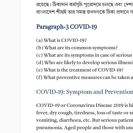
রয়েছে। টিকাদান কর্মসূচি পুরোদমে চলছে এবং দেশজ
বাংলাদেশ শীঘ্রই তার সমস্ত জনগণকে টিকা প্রদানে স
Paragraph-3
COVID-19
(a) What is COVID-19?
(b) What are its common symptoms?
(c) What are its symptoms in case of serious
(d) Who are likely to develop serious illness
(e) What is the treatment of COVID-19?
(f) What preventive measures can be taken ag
COVID-19: Symptom and Preventio
COVID-19 or Coronavirus Disease 2019 is hi
fever, dry cough, tiredness, loss of taste or
vomiting, diarrhoea, etc. But serious patien
pneumonia. Aged people and those with unde