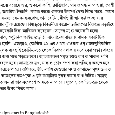
যে রয়েছে জ্বর, শুকনো কাশি, ক্লান্তিভাব, স্বাদ ও গন্ধ না পাওয়া, পেশী
 বমি, ডায়রিয়া ইত্যাদি। কারো কারো গুরুতর উপসর্গ দেখা দিতে পারে, যেমন
থ্য সমস্যা যেমন- হৃদরোগ, ডায়াবেটিস, দীর্ঘস্থায়ী শ্বাসকষ্ট ও ক্যান্সার
়ার ঝুঁকি রয়েছে। বিশ্বজুড়ে বিজ্ঞানীরা করোনাভাইরাসের বিরুদ্ধে লড়াইয়ে
কয়েকটি টিকা আবিষ্কার করেছেন। তাদের মধ্যে কয়েকটি হলো
োভ্যাক, স্পুটনিক ফাইভ প্রভৃতি। বাংলাদেশ বাভ্যাক্স নামক একটি টিকা
 হয়নি। এছাড়াও, কোভিড-১৯-এর প্রথম খাওয়ার ওষুধ মলনুপিরাভির
লক ব্যবস্থাই কোভিড-১৯ থেকে নিরাপদ থাকার সর্বোৎকৃষ্ট পন্থা। বাইরে
য মাস্ক পড়তে হবে। অ্যালকোহল সমৃদ্ধ হ্যান্ড রাব বা সাবান-পানি
 করতে হবে। আমাদের মুখ, নাক ও চোখ স্পর্শ করা পরিহার করতে হবে,
রতে পারে। অধিকন্তু, হাঁচি-কাশি দেওয়ার সময় আমাদের মুখমন্ডল ও
, আমাদের কমপক্ষে ৩ ফুট সামাজিক দূরত্ব বজায় রাখা উচিত। সম্ভাব্য
তে অন্যরা তার সংস্পর্শে আসতে না পারে। সুতরাং, কোভিড-১৯ থেকে
্নতার উপর নির্ভর করে।
aign start in Bangladesh?