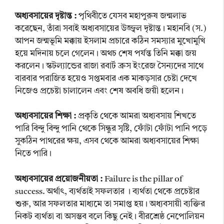
অধ্যবসায়ের দৃষ্টান্ত :
পৃথিবীতে যেসব মহাপুরুষ জন্মলাভ
করেছেন, তাঁরা সবাই অধ্যবসায়ের উজ্জ্বল দৃষ্টান্ত। মহানবি (স.)
আপন জন্মভূমি মক্কায় ইসলাম প্রচারে কঠিন সমস্যার মুখোমুখি
হয়ে মদিনায় চলে গেলেন। অথচ শেষ পর্যন্ত তিনি মক্কা জয়
করলেন। স্কটল্যান্ডের রাজা রবার্ট ব্রুস ইংরেজ সৈন্যদের সাথে
বারবার পরাজিত হয়েও সপ্তমবার এক মাকড়সার চেষ্টা দেখে
নিজেও প্রচেষ্টা চালালেন এবং শেষ অবধি জয়ী হলেন।
অধ্যবসায়ের শিক্ষা :
প্রকৃতি থেকে আমরা অধ্যবসায় শিখতে
পারি বিন্দু বিন্দু পানি থেকে সিন্ধুর সৃষ্টি, ফোঁটা ফোঁটা পানি পড়ে
সুকঠিন পাথরের ক্ষয়, এসব থেকে আমরা অধ্যবসায়ের শিক্ষা
নিতে পারি।
অধ্যবসায়ের প্রয়োজনীয়তা :
Failure is the pillar of
success. অর্থাৎ, ব্যর্থতাই সফলতার । ব্যর্থতা থেকে প্রচেষ্টার
শুরু, আর সফলতার মাধ্যমে তা সমাপ্ত হয়। অধ্যবসায়ী ব্যক্তির
নিকট ব্যর্থতা বা অসম্ভব বলে কিছু নেই। বীরশ্রেষ্ঠ নেপোলিয়ন