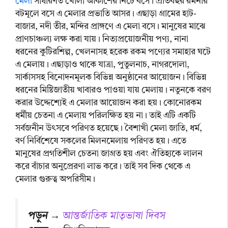
মেলা
সাধারণত খোলা আকাশের নিচে বসে। প্রতিবছর রমনার
বটমূলে বসে এ মেলার প্রভাতি আসর। এছাড়া গ্রামের হাট-
বাজার, নদী তীর, মন্দির প্রাঙ্গণে এ মেলা বসে। মানুষের মাঝে
প্রাণচাঞ্চল্য লক্ষ করা যায়। নিত্যপ্রয়োজনীয় পণ্য, নানা
ধরনের কুটিরশিল্প, খেলনাসহ হরেক রকম পণ্যের সমাহার ঘটে
এ মেলায়। এছাড়াও থাকে যাত্রা, পুতুলনাচ, নাগরদোলা,
সার্কাসসহ বিনোদনমূলক বিভিন্ন অনুষ্ঠানের আয়োজন। বিভিন্ন
ধরনের মিষ্টিজাতীয় খাবারও পাওয়া যায় মেলায়। নতুনকে বরণ
করার উদ্দেশ্যেই এ মেলার আয়োজন করা হয়। কোনোরকম
ধর্মীয় চেতনা এ মেলায় পরিলক্ষিত হয় না। তাই এটি একটি
সর্বজনীন উৎসবে পরিণত হয়েছে। বৈশাখী মেলা জাতি, ধর্ম,
বর্ণ নির্বিশেষে সকলের মিলনমেলায় পরিণত হয়। এতে
মানুষের প্রগতিশীল চেতনা জাগ্রত হয় এবং ঐতিহ্যকে লালন
করে বাঁচার অনুপ্রেরণা লাভ করে। তাই সব দিক থেকে এ
মেলার গুরুত্ব অপরিসীম।
পড়ুন →
আন্তর্জাতিক মাতৃভাষা দিবস