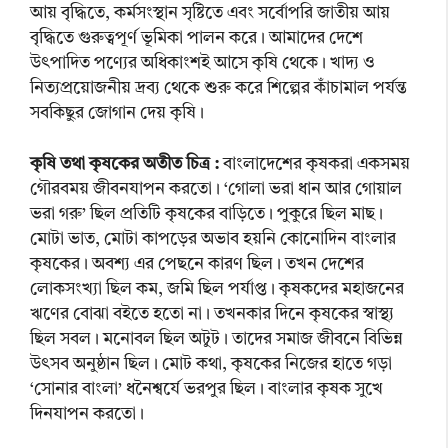
আয় বৃদ্ধিতে, কর্মসংস্থান সৃষ্টিতে এবং সর্বোপরি জাতীয় আয়
বৃদ্ধিতে গুরুত্বপূর্ণ ভূমিকা পালন করে। আমাদের দেশে
উৎপাদিত পণ্যের অধিকাংশই আসে কৃষি থেকে। খাদ্য ও
নিত্যপ্রয়োজনীয় দ্রব্য থেকে শুরু করে শিল্পের কাঁচামাল পর্যন্ত
সবকিছুর জোগান দেয় কৃষি।
কৃষি তথা কৃষকের অতীত চিত্র :
বাংলাদেশের কৃষকরা একসময়
গৌরবময় জীবনযাপন করতো। ‘গোলা ভরা ধান আর গোয়াল
ভরা গরু’ ছিল প্রতিটি কৃষকের বাড়িতে। পুকুরে ছিল মাছ।
মোটা ভাত, মোটা কাপড়ের অভাব হয়নি কোনোদিন বাংলার
কৃষকের। অবশ্য এর পেছনে কারণ ছিল। তখন দেশের
লোকসংখ্যা ছিল কম, জমি ছিল পর্যাপ্ত। কৃষকদের মহাজনের
ঋণের বোঝা বইতে হতো না। তখনকার দিনে কৃষকের স্বাস্থ্য
ছিল সবল। মনোবল ছিল অটুট। তাদের সমাজ জীবনে বিভিন্ন
উৎসব অনুষ্ঠান ছিল। মোট কথা, কৃষকের নিজের হাতে গড়া
‘সোনার বাংলা’ ধনৈশ্বর্যে ভরপুর ছিল। বাংলার কৃষক সুখে
দিনযাপন করতো।