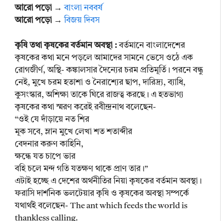
আরো পড়ো →
বাংলা নববর্ষ
আরো পড়ো →
বিজয় দিবস
কৃষি তথা কৃষকের বর্তমান অবস্থা :
বর্তমানে বাংলাদেশের
কৃষকের কথা মনে পড়লে আমাদের সামনে ভেসে ওঠে এক
রোগজীর্ণ, অস্থি- কঙ্কালসার দৈন্যের চরম প্রতিমূর্তি। পরনে বন্ধু
নেই, মুখে চরম হতাশা ও নৈরাশ্যের ছাপ, দারিদ্র্য, ব্যাধি,
কুসংস্কার, অশিক্ষা তাকে ঘিরে রাজত্ব করছে। এ হতভাগ্য
কৃষকের কথা স্মরণ করেই রবীন্দ্রনাথ বলেছেন-
“ওই যে দাঁড়ায়ে নত শির
মূক সবে, ম্লান মুখে লেখা শত শতাব্দীর
বেদনার করুণ কাহিনি,
ক্ষন্ধে যত চাপে ভার
বহি চলে মন্দ গতি যতক্ষণ থাকে প্রাণ তার।”
এটাই হচ্ছে এ দেশের অর্থনীতির নিয়া কৃষকের বর্তমান অবস্থা।
ফরাসি দার্শনিক ভলটেয়ার কৃষি ও কৃষকের অবস্থা সম্পর্কে
যথার্থই বলেছেন- The ant which feeds the world is
thankless calling.