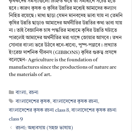
কৃষকদের সমস্যাগুলো চিহ্নিত করে তা সমাধানে সচেষ্ট হতে
হবে। কারণ কৃষক ও কৃষির উন্নতির মধ্যেই আমাদের কল্যাণ
নিহিত রয়েছে। মাথা ছাড়া যেমন মানবদেহ ভাবা যায় না তেমনি
কৃষির উন্নতি ছাড়াও আমাদের অর্থনীতির উন্নতির কথা ভাবা যায়
না। তাই বৈজ্ঞানিক চাষ পদ্ধতির মাধ্যমে কৃষির উন্নতি ঘটাতে
পারলেই আমাদের অর্থনীতির মরা গাঙ্গে জোয়ার আসবে। তখন
সোনার বাংলা ভরে উঠবে ধনে-ধান্যে, পুষ্প-পল্লবে। প্রখ্যাত
ইংরেজ দার্শনিক গীবনস (GIBBONS) কৃষির গুরুত্ব প্রসঙ্গে
বলেছেন- Agriculture is the foundation of
manufactures since the productions of nature are
the materials of art.
Categories
বাংলা
,
রচনা
Tags
বাংলাদেশের কৃষক
,
বাংলাদেশের কৃষক রচনা
,
বাংলাদেশের কৃষক রচনা class 8
,
বাংলাদেশের কৃষক রচনা
class 9
রচনা: অধ্যবসায় (সহজ ভাষায়)