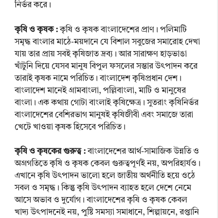
নির্ভর করে।
কৃষি ও কৃষক :
কৃষি ও কৃষক বাংলাদেশের প্রাণ। পলিমাটি
সমৃদ্ধ বাংলার মাঠে-ময়দানে যে বিশাল সবুজের সমারোহ দেখা
যায় তার প্রায় সবই কৃষিজাত দ্রব্য। আর সারাক্ষণ হাড়ভাঙা
খাঁটুনি দিয়ে যেসব মানুষ বিপুল ফসলের সম্ভার উৎপাদন করে
তারাই কৃষক নামে পরিচিত। বাংলাদেশ কৃষিপ্রধান দেশ।
বাংলাদেশ মানেই গ্রামবাংলা, পল্লিবাংলা, মাটি ও মানুষের
বাংলা। এক কথায় গোটা বাংলাই কৃষিক্ষেত্র। সুতরাং কৃষিনির্ভর
বাংলাদেশের বেশিরভাগ মানুষই কৃষিজীবী এবং সমাজে তারা
খেটে খাওয়া কৃষক হিসেবে পরিচিত।
কৃষি ও কৃষকের গুরুত্ব :
বাংলাদেশের আর্থ-সামাজিক উন্নতি ও
অগ্রগতিতে কৃষি ও কৃষক কেবল গুরুত্বপূর্ণই নয়, অপরিহার্যও।
এখানে কৃষি উৎপাদন ভালো হলে জাতীয় অর্থনীতি হয়ে ওঠে
সবল ও সমৃদ্ধ। কিন্তু কৃষি উৎপাদন ব্যাহত হলে দেশে নেমে
আসে অভাব ও দুর্যোগ। বাংলাদেশের কৃষি ও কৃষক কেবল
খাদ্য উৎপাদনেই নয়, পুষ্টি সমস্যা সমাধানে, শিল্পায়নে, রপ্তানি