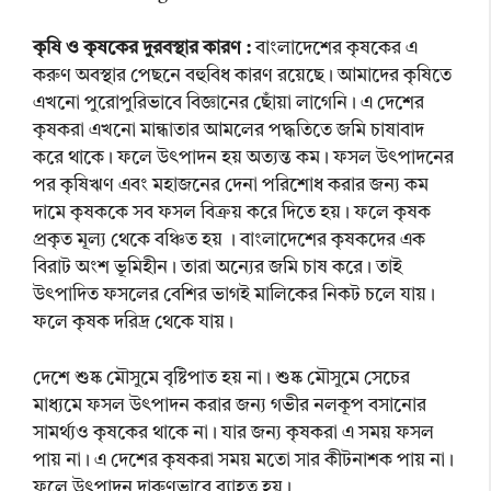
কৃষি ও কৃষকের দুরবস্থার কারণ :
বাংলাদেশের কৃষকের এ
করুণ অবস্থার পেছনে বহুবিধ কারণ রয়েছে। আমাদের কৃষিতে
এখনো পুরোপুরিভাবে বিজ্ঞানের ছোঁয়া লাগেনি। এ দেশের
কৃষকরা এখনো মান্ধাতার আমলের পদ্ধতিতে জমি চাষাবাদ
করে থাকে। ফলে উৎপাদন হয় অত্যন্ত কম। ফসল উৎপাদনের
পর কৃষিঋণ এবং মহাজনের দেনা পরিশোধ করার জন্য কম
দামে কৃষককে সব ফসল বিক্রয় করে দিতে হয়। ফলে কৃষক
প্রকৃত মূল্য থেকে বঞ্চিত হয় । বাংলাদেশের কৃষকদের এক
বিরাট অংশ ভূমিহীন। তারা অন্যের জমি চাষ করে। তাই
উৎপাদিত ফসলের বেশির ভাগই মালিকের নিকট চলে যায়।
ফলে কৃষক দরিদ্র থেকে যায়।
দেশে শুষ্ক মৌসুমে বৃষ্টিপাত হয় না। শুষ্ক মৌসুমে সেচের
মাধ্যমে ফসল উৎপাদন করার জন্য গভীর নলকূপ বসানোর
সামর্থ্যও কৃষকের থাকে না। যার জন্য কৃষকরা এ সময় ফসল
পায় না। এ দেশের কৃষকরা সময় মতো সার কীটনাশক পায় না।
ফলে উৎপাদন দারুণভাবে ব্যাহত হয়।