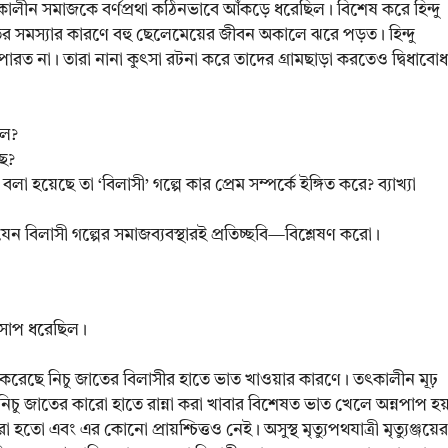
লীন সমাজকে বর্ণপ্রথা কঠিনভাবে আঁকড়ে ধরেছিল। বিশেষ করে হিন্দু
 সমস্যার কারণে বহু ছেলেমেয়ের জীবন অকালে ঝরে পড়ত। হিন্দু
পারত না। তারা নানা কুৎসা রটনা করে তাদের গ্রামছাড়া করতেও দ্বিধাবোধ
িল?
ছে?
লা হয়েছে তা ‘বিলাসী’ গল্পে কার প্রেম সম্পর্কে ইঙ্গিত করে? ব্যাখ্যা
যেন বিলাসী গল্পের সমাজব্যবস্থারই প্রতিচ্ছবি—বিশ্লেষণ করো।
র সাপ ধরেছিল।
ে দায়ী করেছে নিচু জাতের বিলাসীর হাতে ভাত খাওয়ার কারণে। তৎকালীন মূঢ়
বল। নিচু জাতের কারো হাতে রান্না করা খাবার বিশেষত ভাত খেলে অন্নপাপ হয
এবং এর কোনো প্রায়শ্চিত্তও নেই। অসুস্থ মৃত্যুপথযাত্রী মৃত্যুঞ্জয়ের