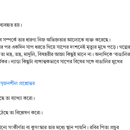
 ব্যবহৃত হয়।
্রভাব সম্পর্কে তার ধারণা নিজ অভিজ্ঞতার আলোকে ব্যক্ত করেছে।
ণ করার পর একদিন সাপ ধরতে গিয়ে সাপের দংশনেই মৃত্যুর মুখে পড়ে। গল্পে
 মন্ত্র, তন্ত্র, মাদুলি, বিষহরীর আজ্ঞা কিছুই মানে না। অন্যদিকে ‘বাঙালির
্যকর। ন্যাড়া কিছুটা ব্যঙ্গাত্মকভাবে সাপের বিষের সঙ্গে বাঙালির মুখের
ৃজনশীল প্রশ্নোত্তর
ছে তা ব্যাখ্যা করো।
 উঠেছে তা বিশ্লেষণ করো।
কীর্ণতা বা কুসংস্কার তার মধ্যে স্থান পায়নি। রবির পিতা প্রচুর