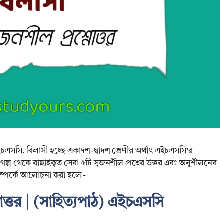
এইচএসসি. বিলাসী হচ্ছে একাদশ-দ্বাদশ শ্রেণীর অর্থাৎ এইচএসসি’র
সী গল্প থেকে বাছাইকৃত সেরা ৫টি সৃজনশীল প্রশ্নের উত্তর এবং অনুশীলনের
ম্পর্কে আলোচনা করা হলো-
নোত্তর | (সাহিত্যপাঠ) এইচএসসি