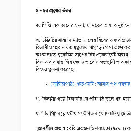
৪ নম্বর প্রশ্নের উত্তর
ক. পিণ্ডি এক ধরনের ঢেলা, যা মৃতের শ্রাদ্ধ অনুষ্ঠানে
খ. উক্তিটির মাধ্যমে ন্যাড়া সাপের বিষের অব্যর্থ প
বিলাসী গল্পের নায়ক মৃত্যুঞ্জয় সাপুড়ে পেশা গ্রহ
কথক ন্যাড়া বুঝেছিল সাপের বিষ একেবারেই অব্যর্থ। তা
বিষ’ অর্থাৎ বাঙালির ক্ষোভ ও রোষ স্বল্পস্থায়ী ও অকার
বিষের তুলনা করেছে।
(সাহিত্যপাঠ) এইচএসসি: আমার পথ প্রবন্ধর স
গ. ‘বিলাসী’ গল্পে বিলাসীর যে পরিণতি তুলে ধরা হয়ে
ঘ. ‘বিলাসী’ গল্পে ধর্মীয় সংকীর্ণতার যে দিকটি ফুটে
সৃজনশীল প্রশ্ন ৫ :
রবি একজন উদারচেতা ছেলে। কোনো সং