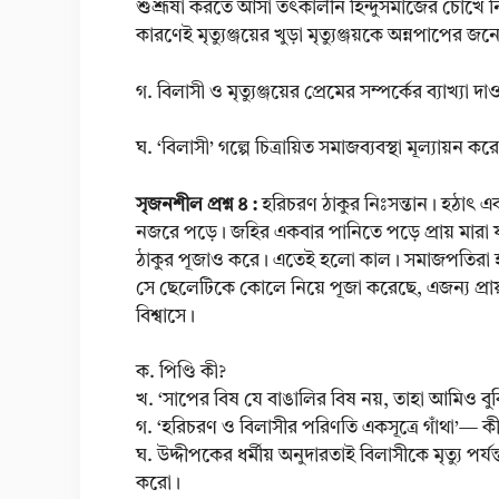
শুশ্রূষা করতে আসা তৎকালীন হিন্দুসমাজের চোখে নিচু
কারণেই মৃত্যুঞ্জয়ের খুড়া মৃত্যুঞ্জয়কে অন্নপাপের জন
গ. বিলাসী ও মৃত্যুঞ্জয়ের প্রেমের সম্পর্কের ব্যাখ্যা দা
ঘ. ‘বিলাসী’ গল্পে চিত্রায়িত সমাজব্যবস্থা মূল্যায়ন কর
সৃজনশীল প্রশ্ন ৪ :
হরিচরণ ঠাকুর নিঃসন্তান। হঠাৎ 
নজরে পড়ে। জহির একবার পানিতে পড়ে প্রায় মারা 
ঠাকুর পূজাও করে। এতেই হলো কাল। সমাজপতিরা হ
সে ছেলেটিকে কোলে নিয়ে পূজা করেছে, এজন্য প্রায়শ্
বিশ্বাসে।
ক. পিণ্ডি কী?
খ. ‘সাপের বিষ যে বাঙালির বিষ নয়, তাহা আমিও বু
গ. ‘হরিচরণ ও বিলাসীর পরিণতি একসূত্রে গাঁথা’— কী
ঘ. উদ্দীপকের ধর্মীয় অনুদারতাই বিলাসীকে মৃত্যু প
করো।