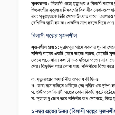
মূলবক্তব্য :
‘বিলাসী’ গল্পে মৃত্যুঞ্জয় ও বিলাসী না
উচ্চবংশীয় মৃত্যুঞ্জয় নিম্নবর্ণের বিলাসীর সেবা-শুশ্রূষা
এবং মৃত্যুঞ্জয়কে ভিটা থেকে উৎখাত করে। এরপরও মৃত
বেশিদিন স্থায়ী হয় না। একদিন সাপ ধরতে গিয়ে প্রা
বিলাসী গল্পের সৃজনশীল
সৃজনশীল প্রশ্ন ১ :
মুরাদপুর গ্রামে একবার খুলনা থ
নন্দিনী নামের একটি মেয়ে ভালো নাচত, মেয়েটি সুন্
প্রেমে পড়ে যায়। কথাটা দ্রুত ছড়িয়ে পড়ে। যাত্র
দেয়। কিছুদিন পরে শোনা যায়, নন্দিনীকে বিয়ে ক
ক. মৃত্যুঞ্জয়ের অমার্জনীয় অপরাধ কী ছিল?
খ. ‘তারা বাস করিতে থাকিলে তো পল্লির এত দুর্দশা হয
গ. উদ্দীপকে বিলাসী গল্পের কোন দিকটি ফুটে উঠ
ঘ. ‘দুলাল দু চোখ ভরে নন্দিনীর রূপ দেখেছে, কিন্তু ম
১ নম্বর প্রশ্নের উত্তর (বিলাসী গল্পের সৃজনশ