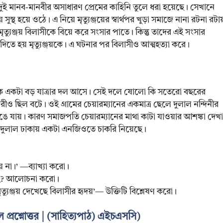
মের দুই মানব-মানবীর অসাধারণ প্রেমের কাহিনি তুলে ধরা হয়েছে। সেখানে
য় সুস্থ হয়ে ওঠে। এ নিয়ে মৃত্যুঞ্জয়ের স্বার্থপর খুড়া সমাজে নানা রটনা রটায
্যুঞ্জয় বিলাসীকে বিয়ে করে সংসার পাতে। কিন্তু তাদের এই সংসার
ণ দিতে হয় মৃত্যুঞ্জয়কে। এ ঘটনার পর বিলাসীও আত্মহত্যা করে।
েকে একটা বড় যাত্রার দল আসে। সেই দলে ষোলো কি সতেরো বছরের
দরীও ছিল বটে। ওই গ্রামের চেয়ারম্যানের একমাত্র ছেলে দুলাল নন্দিনীর
া ভেঙে যায়। কারণ সমাজপতি চেয়ারম্যানের মাথা কাটা যাওয়ার আশঙ্কা দেখা
রে দুলাল ঢাকায় একটা এনজিওতে চাকরি নিয়েছে।
় না।’ —ব্যাখ্যা করো।
েছে? আলোচনা করো।
ৃত্যুঞ্জয় দেখেছে বিলাসীর হৃদয়’— উক্তিটি বিশ্লেষণ করো।
ীল প্রশ্নোত্তর | (সাহিত্যপাঠ) এইচএসসি)