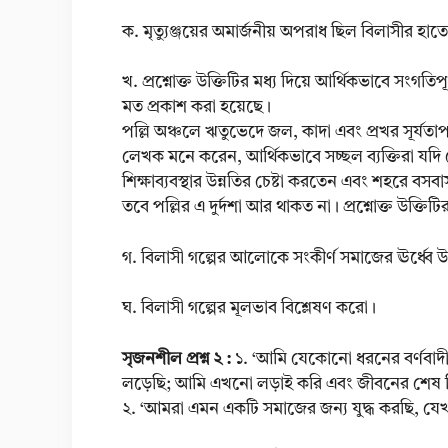
ক. মৃত্যুঞ্জয়ের অমার্জনীয় অপরাধ ছিল বিলাসীর হাত
খ. প্রশ্নোক্ত উক্তিটির মধ্য দিয়ে আর্থিকভাবে সংগতি
মত প্রকাশ করা হয়েছে।
পল্লি অঞ্চলে ঋতুভেদে জল, কাদা এবং প্রখর সূর্যতাপ 
লেখক মনে করেন, আর্থিকভাবে সচ্ছল ব্যক্তিরা যদি 
শিক্ষাব্যবস্থার উন্নতির চেষ্টা করতেন এবং শহরে বসব
তবে পল্লির এ দুর্দশা আর থাকত না। প্রশ্নোক্ত উক্ত
গ. বিলাসী গল্পের আলোকে সংকীর্ণ সমাজের ঊর্ধ্বে উঠ
ঘ. বিলাসী গল্পের মূলভাব বিশ্লেষণ করো।
সৃজনশীল প্রশ্ন ২ :
১. ‘আমি যেকোনো ধরনের বর্ণবাদী 
লড়েছি; আমি এখনো লড়াই করি এবং জীবনের শেষ দিন প
২. ‘আমরা এমন একটি সমাজের জন্য যুদ্ধ করছি, যেখানে