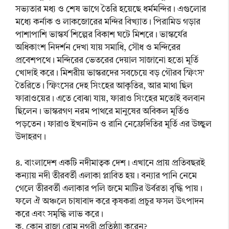
সভ্যতার মধ্য ও শেষ ভাগে তৈরি হয়েছে ধর্মমন্দির। এগুলোর
মধ্যে কর্নাক ও লাকজোরের মন্দির বিখ্যাত। পিরামিড গড়ার
পাশাপাশি ভাস্কর্য শিল্পের বিকাশ ঘটে মিশরে। ভাস্কর্যের
অধিকাংশ নিদর্শন দেখা যায় সমাধি, সৌধ ও মন্দিরের
প্রবেশপথে। মন্দিরের ভেতরের দেয়াল সাজানো হতো মূর্তি
খোদাই করে। মিশরীয় ভাস্করদের সবচেয়ে বড় গৌরব স্ফিংস’
তৈরিতে। স্ফিংসের দেহ সিংহের আকৃতির, আর মাথা ছিল
ফারাওয়ের। এতে বোঝা যায়, ফারাও সিংহের মতোই বলবান
ছিলেন। ভাস্করগণ নরম পাথরে মানুষের অবিকল মূর্তিও
পড়তেন। ফারাও ইখনাটন ও রানি নেফ্রেদিতির মূর্তি এর উচ্ছ্বল
উদাহরণ।
৪. বাংলাদেশ একটি নদীমাতৃক দেশ। এখানে প্রায় প্রতিবছরই
কন্যায় নদী তীরবর্তী এলাকা প্লাবিত হয়। বন্যার পানি নেমে
গেলে তীরবর্তী এলাকার পলি জমে মাটির উর্বরতা বৃদ্ধি পায়।
ফলে ঐ অঞ্চলে চাষাবাদ করে কৃষকরা প্রচুর ফসল উৎপাদন
করে এবং সমৃদ্ধি লাভ করে।
ক. কোন রাজা রোম নগরী প্রতিষ্ঠাা করেন?