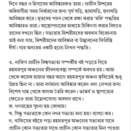
দিনে বছর এ হিসাবের আবিষ্কারকও তারা। প্রাচীন মিশরের
অধিবাসীরা সময় নির্ধারণের জন্য সূর্য ঘড়ি, ছায়াঘড়ি, জলঘড়ি
আবিষ্কার করে। মৃতদেহ পচন থেকে রক্ষা করার ‘মমি’ পদ্ধতির
আবিষ্কারও তারা। অস্ত্রোপচারের মাধ্যমে চিকিৎসা করার বিদ্যাও
তাদের দখলে ছিল। সভ্যতায় মিশরীয়দের অবদান বিবেচনায়
তাই বলা যায়, মিশরীয়দের আবিষ্কার বা উদ্ভাবনের ফিরিস্তি
দীর্ঘ। যার অন্যতম একটি হলো লিখন পদ্ধতি।
৩. নাফিস প্রাচীন বিশ্বসভ্যতা সম্পৰ্কীয় বই পড়তে গিয়ে
রহমতপুর অঞ্চলের জীবনব্যবস্থা সম্পর্কে অবগত হয়। আজ
থেকে কয়েক হাজার বছর আগে রহমতপুর অঞ্চল কৃষিতেই শুধু
উন্নত ছিল না। তারা বর্ণমালা আবিষ্কার করেন এবং লেখার জন্য
বিশেষ গাছ থেকে কাগজ তৈরি করেন। ভাস্কর্য ও স্থাপত্যের
ক্ষেত্রেও তারা উল্লেখযোগ্য অবদান রাখে।
ক. গণতন্ত্রের সূচনা হয় কোথায়?
খ. সিন্ধু সভ্যতাকে কেন নগর সভ্যতা বলা হয়? ব্যাখ্যা কর।
গ. নাফিসের বইয়ে পড়া রহমতপুর অঞ্চলের সভ্যতার সাথে
প্রাচীন কোন সভ্যতার সাথে প্রাচীন কোন সভ্যতার মিল পাওয়া