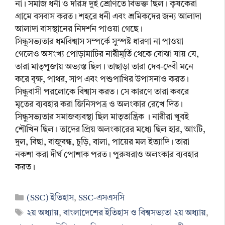
না। সমাজ ধনী ও দরিদ্র দুই শ্রেণিতে বিভক্ত ছিল। কৃষকেরা
গ্রামে বসবাস করত। শহরে ধনী এবং শ্রমিকদের জন্য আলাদা
আলাদা বাসস্থানের নিদর্শন পাওয়া গেছে।
সিন্ধুসভ্যতার ধর্মবিশ্বাস সম্পর্কে সুস্পষ্ট ধারণা না পাওয়া
গেলেও অসংখ্য পোড়ামাটির নারীমূর্তি থেকে বোঝা যায় যে,
তারা মাতৃপূজায় অভ্যস্ত ছিল। তাছাড়া তারা দেব-দেবী মনে
করে বৃক্ষ, পাথর, সাপ এবং পশুপাখির উপাসনাও করত।
সিন্ধুবাসী পরলোকে বিশ্বাস করত। সে কারণে তারা কবরে
মৃতের ব্যবহার করা জিনিসপত্র ও অলংকার রেখে দিত।
সিন্ধুসভ্যতার সমাজব্যবস্থা ছিল মাতৃতান্ত্রিক । নারীরা খুবই
শৌখিন ছিল। তাদের প্রিয় অলংকারের মধ্যে ছিল হার, আংটি,
দুল, বিছা, বাজুবন্ধ, চুড়ি, বালা, পায়ের মল ইত্যাদি। তারা
নকশা করা দীর্ঘ পোশাক পরত। পুরুষরাও অলংকার ব্যবহার
করত।
Categories
(SSC) ইতিহাস
,
SSC-এসএসসি
Tags
২য় অধ্যায়
,
বাংলাদেশের ইতিহাস ও বিশ্বসভ্যতা ২য় অধ্যায়
,