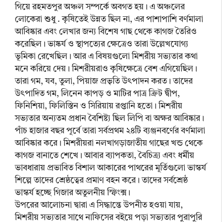
গিয়ে রহমতপুর অঞ্চল সম্পর্কে অবগত হয়। এ অঞ্চলের
লোকেরা শুধু . কৃষিতেই উন্নত ছিল না, এর পাশাপাশি বর্ণমালা
আবিষ্কার এবং লেখার জন্য বিশেষ গাছ থেকে কাগজ তৈরিও
করেছিল। ভাষ্কর্য ও স্থাপত্যের ক্ষেত্রেও তারা উল্লেখযোগ্য
ভূমিকা রেখেছিল। আর এ বিষয়গুলো মিশরীয় সভ্যতার কথা
মনে করিয়ে দেয়। মিশরীয়রাও কৃষিক্ষেত্রে বেশ এগিয়েছিল।
তারা গম, যব, তুলা, পিয়াজ প্রভৃতি উৎপাদন করত। তাদের
উৎপাদিত গম, লিনেন কাপড় ও মাটির পাত্র ক্রিট দ্বীপ,
ফিনিশিয়া, ফিলিস্তিন ও সিরিয়ায় রপ্তানি হতো। মিশরীয়
সভ্যতার অন্যতম প্রধান বৈশিষ্ট্য ছিল লিপি বা অক্ষর আবিষ্কার।
পাঁচ হাজার বছর পূর্বে তারা সর্বপ্রথম ২৪টি ব্যঞ্জনবর্ণের বর্ণমালা
আবিষ্কার করে। মিশরীয়রা নলখাগড়াজাতীয় গাছের খন্ড থেকে
কাগজ বানাতে শেখে। আবার ব্যাপকতা, বৈচিত্র্য এবং ধর্মীয়
ভাবধারায় প্রভাবিত বিশাল আকারের পাথরের মূর্তিগুলো ভাস্কর্য
শিল্পে তাদের শ্রেষ্ঠত্বের প্রমাণ বহন করে। তাদের সর্বশ্রেষ্ঠ
ভাস্কর্য হচ্ছে গিজার অতুলনীয় স্ফিংক্স।
উপরের আলোচনা দ্বারা এ সিদ্ধান্তে উপনীত হওয়া যায়,
মিশরীয় সভ্যতার সাথে নাফিসের বইয়ে পড়া সভ্যতার পুরাপুরি