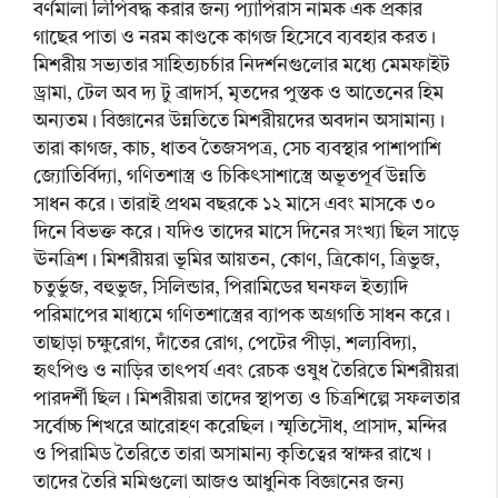
বর্ণমালা লিপিবদ্ধ করার জন্য প্যাপিরাস নামক এক প্রকার
গাছের পাতা ও নরম কাণ্ডকে কাগজ হিসেবে ব্যবহার করত।
মিশরীয় সভ্যতার সাহিত্যচর্চার নিদর্শনগুলোর মধ্যে মেমফাইট
ড্রামা, টেল অব দ্য টু ব্রাদার্স, মৃতদের পুস্তক ও আতেনের হিম
অন্যতম। বিজ্ঞানের উন্নতিতে মিশরীয়দের অবদান অসামান্য।
তারা কাগজ, কাচ, ধাতব তৈজসপত্র, সেচ ব্যবস্থার পাশাপাশি
জ্যোতির্বিদ্যা, গণিতশাস্ত্র ও চিকিৎসাশাস্ত্রে অভূতপূর্ব উন্নতি
সাধন করে। তারাই প্রথম বছরকে ১২ মাসে এবং মাসকে ৩০
দিনে বিভক্ত করে। যদিও তাদের মাসে দিনের সংখ্যা ছিল সাড়ে
ঊনত্রিশ। মিশরীয়রা ভূমির আয়তন, কোণ, ত্রিকোণ, ত্রিভুজ,
চতুর্ভুজ, বহুভুজ, সিলিন্ডার, পিরামিডের ঘনফল ইত্যাদি
পরিমাপের মাধ্যমে গণিতশাস্ত্রের ব্যাপক অগ্রগতি সাধন করে।
তাছাড়া চক্ষুরোগ, দাঁতের রোগ, পেটের পীড়া, শল্যবিদ্যা,
হৃৎপিণ্ড ও নাড়ির তাৎপর্য এবং রেচক ওষুধ তৈরিতে মিশরীয়রা
পারদর্শী ছিল। মিশরীয়রা তাদের স্থাপত্য ও চিত্রশিল্পে সফলতার
সর্বোচ্চ শিখরে আরোহণ করেছিল। স্মৃতিসৌধ, প্রাসাদ, মন্দির
ও পিরামিড তৈরিতে তারা অসামান্য কৃতিত্বের স্বাক্ষর রাখে।
তাদের তৈরি মমিগুলো আজও আধুনিক বিজ্ঞানের জন্য