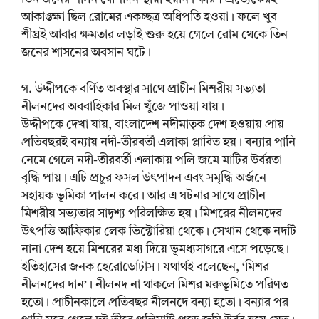
আকাঙ্ক্ষা ছিল রোমের একচ্ছত্র অধিপতি হওয়া। ফলে খুব
শীঘ্রই আবার ক্ষমতার লড়াই শুরু হয়ে গেলে রোম থেকে তিন
জনের শাসনের অবসান ঘটে।
গ. উদ্দীপকে বর্ণিত অবস্থার সাথে প্রাচীন মিশরীয় সভ্যতা
নীলনদের অববাহিকার মিল খুঁজে পাওয়া যায়।
উদ্দীপকে দেখা যায়, বাংলাদেশ নদীমাতৃক দেশ হওয়ায় প্রায়
প্রতিবছরই বন্যায় নদী-তীরবর্তী এলাকা প্লাবিত হয়। বন্যার পানি
নেমে গেলে নদী-তীরবর্তী এলাকায় পলি জমে মাটির উর্বরতা
বৃদ্ধি পায়। এটি প্রচুর ফসল উৎপাদন এবং সমৃদ্ধি অর্জনে
সহায়ক ভূমিকা পালন করে। আর এ ঘটনার সাথে প্রাচীন
মিশরীয় সভ্যতার সাদৃশ্য পরিলক্ষিত হয়। মিশরের নীলনদের
উৎপত্তি আফ্রিকার লেক ভিক্টোরিয়া থেকে। সেখান থেকে নদটি
নানা দেশ হয়ে মিশরের মধ্য দিয়ে ভূমধ্যসাগরে এসে পড়েছে।
ইতিহাসের জনক হেরোডোটাস। যথার্থই বলেছেন, ‘মিশর
নীলনদের দান’। নীলনদ না থাকলে মিশর মরুভূমিতে পরিণত
হতো। প্রাচীনকালে প্রতিবছর নীলনদে বন্যা হতো। বন্যার পর