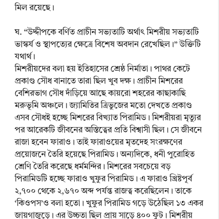
মিল রয়েছে।
ঘ. “উদ্দীপকে বর্ণিত প্রাচীন সভ্যতাটি অর্থাৎ মিশরীয় সভ্যতাটি
ভাস্কর্য ও স্থাপত্যের ক্ষেত্রে বিশেষ অবদান রেখেছিল।” উক্তিটি
যথার্থ।
মিশরীয়দের বলা হয় ইতিহাসের শ্রেষ্ঠ নির্মাতা। পাথর কেটে
প্রকাণ্ড সৌধ বানাতে তারা ছিল খুব দক্ষ। প্রাচীন মিশরের
বেশিরভাগ সৌধ দাঁড়িয়ে আছে কায়রো শহরের কাছাকাছি
মরুভূমি অঞ্চলে। জ্যামিতির ত্রিভুজের মতো দেখতে প্রকাণ্ড
এসব সৌধই হচ্ছে মিশরের বিখ্যাত পিরামিড। মিশরীয়রা মৃত্যুর
পর আরেকটি জীবনের অস্তিত্বের প্রতি বিশ্বাসী ছিল। সে জীবনে
রাজা হবেন ফারাও। তাই ফারাওয়ের মৃতদেহ সংরক্ষণের
প্রয়োজনে তৈরি হয়েছে পিরামিড। অন্যদিকে, ধনী পুরোহিত
শ্রেণি তৈরি করেছে ধর্মমন্দির। মিশরের সবচেয়ে বড়
পিরামিডটি হচ্ছে ফারাও খুফুর পিরামিড। এ ফারাও খ্রিষ্টপূর্ব
২,৭০০ থেকে ২,৬৭০ অব্দ পর্যন্ত রাজত্ব করেছিলেন। তাকে
‘কিওপস’ও বলা হতো। খুফুর পিরামিড গড়ে উঠেছিল ১৩ একর
জায়গাজুড়ে। এর উচ্চতা ছিল প্রায় সাড়ে ৪০০ ফুট। মিশরীয়