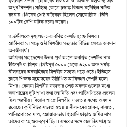
মূল্যবান সম্পদ। হোমারের ইলিয়ড’ ও ‘ওডিসি’ মহাকাব্য তার
অপূর্ব নিদর্শন। সাহিত্য ক্ষেত্রে চূড়ান্ত বিকাশ ঘটেছিল নাটক
রচনায়। গ্রিসের শ্রেষ্ঠ নাট্যকার ছিলেন সোফোক্লিস। তিনি
১০০টির বেশি নাটক রচনা করেন।
গ.উদ্দীপকে দৃশ্যপট-১-এ বর্ণিত দেশটি হচ্ছে মিশর।
প্রাচীনকালে গড়ে ওঠা মিশরীয় সভ্যতার বিভিন্ন ক্ষেত্রে অবদান
অনস্বীকার্য।
আফ্রিকা মহাদেশের উত্তর-পূর্ব অংশে অবস্থিত দেশটির নাম
ইজিপট বা মিশর। খ্রিষ্টপূর্ব ৫০০০ থেকে ৩২০০ অব্দ পর্যন্ত
নীলনদের অববাহিকায় মিশরীয় সভ্যতা গড়ে ওঠে। ইতিহাস
ক্লাসে শিক্ষক মহোদয়ের উল্লিখিত আফ্রিকান দেশটি হলো
মিশর। কেননা মিশরীয় সভ্যতার শ্রেষ্ঠ অবদানগুলোর মধ্যে
অঙ্কশাস্ত্রের দুটি শাখা তথা জ্যামিতি এবং পাটিগণিতের প্রচলন
ছিল স্মরণীয়। বিজ্ঞান শাস্ত্রে মিশরীয় সভ্যতার যথেষ্ট অবদান
রয়েছে। কৃষিনির্ভর সভ্যতা হওয়ায় নীলনদের প্লাবন, নাব্যতা,
পানিপ্রবাহের মাপ, জোয়ার-ভাটা ইত্যাদি ছাড়াও জমির মাপ
তাদের কাছে গুরুত্বপূর্ণ ছিল। এসবের সঙ্গে জ্যোতিষশাস্ত্র ও