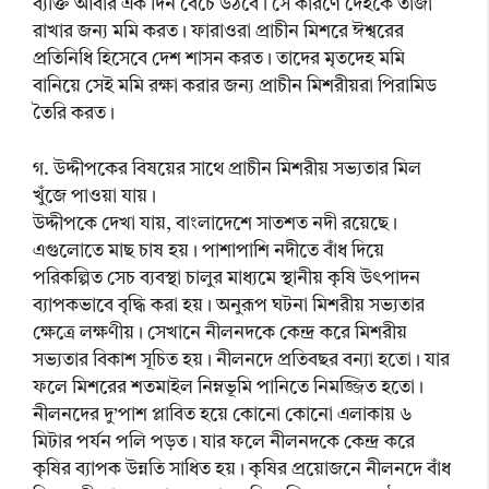
ব্যক্তি আবার এক দিন বেঁচে উঠবে। সে কারণে দেহকে তাজা
রাখার জন্য মমি করত। ফারাওরা প্রাচীন মিশরে ঈশ্বরের
প্রতিনিধি হিসেবে দেশ শাসন করত। তাদের মৃতদেহ মমি
বানিয়ে সেই মমি রক্ষা করার জন্য প্রাচীন মিশরীয়রা পিরামিড
তৈরি করত।
গ. উদ্দীপকের বিষয়ের সাথে প্রাচীন মিশরীয় সভ্যতার মিল
খুঁজে পাওয়া যায়।
উদ্দীপকে দেখা যায়, বাংলাদেশে সাতশত নদী রয়েছে।
এগুলোতে মাছ চাষ হয়। পাশাপাশি নদীতে বাঁধ দিয়ে
পরিকল্পিত সেচ ব্যবস্থা চালুর মাধ্যমে স্থানীয় কৃষি উৎপাদন
ব্যাপকভাবে বৃদ্ধি করা হয়। অনুরূপ ঘটনা মিশরীয় সভ্যতার
ক্ষেত্রে লক্ষণীয়। সেখানে নীলনদকে কেন্দ্র করে মিশরীয়
সভ্যতার বিকাশ সূচিত হয়। নীলনদে প্রতিবছর বন্যা হতো। যার
ফলে মিশরের শতমাইল নিম্নভূমি পানিতে নিমজ্জিত হতো।
নীলনদের দু’পাশ প্লাবিত হয়ে কোনো কোনো এলাকায় ৬
মিটার পর্যন পলি পড়ত। যার ফলে নীলনদকে কেন্দ্র করে
কৃষির ব্যাপক উন্নতি সাধিত হয়। কৃষির প্রয়োজনে নীলনদে বাঁধ