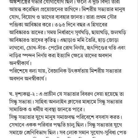
অঙ্কশাস্ত্রের গভীর যোগাযোগ ছিল। ফলে এ দুটি বিদ্যা তারা
আয়ত্ত করেছিল প্রয়োজনের তাগিদে। মিশরীয় সভ্যতার মানুষ
যোগ, বিয়োগ ও ভাগের ব্যবহার জানত। তারা প্রথম সৌর
পঞ্জিকা আবিষ্কার করে। ৩৬৫ দিনে বছর এ হিসাবের
আবিষ্কারও তাদের। সময় নির্ধারণে সূর্যঘড়ি, ছায়াঘড়ি, জলঘড়ি
আবিষ্কারও তাদের কৃতিত্ব। এছাড়াও মমি তৈরি, হাড় জোড়া
লাগনো, চোখ-দাঁত- পেটের রোগ নির্ণয়, হৃৎপিণ্ডের গতি এবং
নাড়ির স্পন্দন নির্ণয় করা ইত্যাদি ক্ষেত্রে তাদের অবদান
অনস্বীকার্য।
পরিশেষে বলা যায়, বৈজ্ঞানিক উৎকর্ষতায় মিশরীয় সভ্যতার
অবদান অনস্বীকার্য।
ঘ. দৃশ্যকল্প-২ : এ প্রাচীন যে সভ্যতার বিবরণ দেয়া হয়েছে তা
সিন্ধু সভ্যতা। সাহিবা অনলাইন ক্লাসের মাধ্যমে সিন্ধু সভ্যতার
সামাজিক ও ধর্মীয় ব্যবস্থা জানতে পারে।
সিন্ধু সভ্যতার যুগে মানুষ সমাজবদ্ধ পরিবেশে বসবাস করত।
সেখানে একক পরিবার পদ্ধতি চালু ছিল। সিন্ধু সভ্যতার যুগে
সমাজে শ্রেণিবিভাগ ছিল। সব লোক সমান সুযোগ-সুবিধা পেত