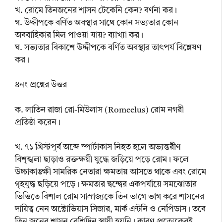
খ. রোমে তিনজনের শাসন টেকেনি কেন? বর্ণনা কর।
গ. উদ্দীপকে বর্ণিত অবস্থার সাথে কোন সভ্যতার কোন
অববাহিকার মিল পাওয়া যায়? ব্যাখ্যা কর।
ঘ. সভ্যতার বিকাশে উদ্দীপকে বর্ণিত অবস্থার তাৎপর্য বিশ্লেষণ
কর।
৪নং প্রশ্নের উত্তর
ক. লাতিন রাজা রো-মিউলাস (Romeelus) রোম নগরী
প্রতিষ্ঠা করেন।
খ. ৭১ খ্রিস্টপূর্ব অব্দে স্পার্টাকাস নিহত হলে অভ্যন্তরীণ
বিশৃঙ্খলা ছাড়াও রক্তক্ষয়ী যুদ্ধে জড়িয়ে পড়ে রোম। ফলে
উচ্চাকাঙ্ক্ষী সামরিক নেতারা ক্ষমতায় আসতে থাকে এবং রোমে
গৃহযুদ্ধ ছড়িয়ে পড়ে। ক্ষমতার দ্বন্দ্বের একপর্যায়ে সমঝোতার
ভিত্তিতে বিশাল রোম সাম্রাজ্যকে তিন ভাগে ভাগ করে শাসনের
দায়িত্ব নেন অক্টোভিয়াস সিজার, মার্ক এন্টনি ও নেপিডাস। তবে
তিন জনের শাসন বেশিদিন স্থায়ী হয়নি। কারণ প্রত্যেকেরই