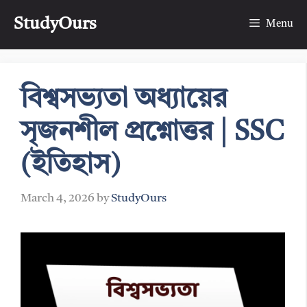
Skip
StudyOurs
to
Menu
content
বিশ্বসভ্যতা অধ্যায়ের
সৃজনশীল প্রশ্নোত্তর | SSC
(ইতিহাস)
March 4, 2026
by
StudyOurs