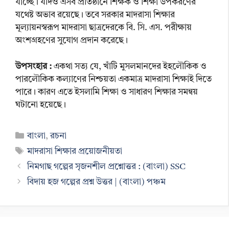
যাচ্ছে। যদিও এসব প্রতিষ্ঠানে শিক্ষক ও শিক্ষা উপকরণের
যথেষ্ট অভাব রয়েছে। তবে সরকার মাদরাসা শিক্ষার
মূল্যায়নস্বরূপ মাদরাসা ছাত্রদেরকে বি. সি. এস. পরীক্ষায়
অংশগ্রহণের সুযোগ প্রদান করেছে।
উপসংহার :
একথা সত্য যে, খাঁটি মুসলমানদের ইহলৌকিক ও
পারলৌকিক কল্যাণের নিশ্চয়তা একমাত্র মাদরাসা শিক্ষাই দিতে
পারে। কারণ এতে ইসলামি শিক্ষা ও সাধারণ শিক্ষার সমন্বয়
ঘটানো হয়েছে।
Categories
বাংলা
,
রচনা
Tags
মাদরাসা শিক্ষার প্রয়োজনীয়তা
নিমগাছ গল্পের সৃজনশীল প্রশ্নোত্তর : (বাংলা) SSC
বিদায় হজ গল্পের প্রশ্ন উত্তর | (বাংলা) পঞ্চম