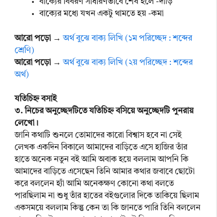
বাক্যের বিবরণ সাধারণভাবে শেষ হলে -দাঁড়ি
বাক্যের মধ্যে যখন একটু থামতে হয় -কমা
আরো পড়ো →
অর্থ বুঝে বাক্য লিখি (১ম পরিচ্ছেদ : শব্দের
শ্রেণি)
আরো পড়ো →
অর্থ বুঝে বাক্য লিখি (২য় পরিচ্ছেদ : শব্দের
অর্থ)
যতিচিহ্ন বসাই
৩. নিচের অনুচ্ছেদটিতে যতিচিহ্ন বসিয়ে অনুচ্ছেদটি পুনরায়
লেখো।
জানি কথাটি শুনলে তোমাদের কারো বিশ্বাস হবে না সেই
লেখক একদিন বিকালে আমাদের বাড়িতে এসে হাজির তাঁর
হাতে অনেক নতুন বই আমি অবাক হয়ে বললাম আপনি কি
আমাদের বাড়িতে এসেছেন তিনি আমার কথার জবাবে ছোটো
করে বললেন হ্যাঁ আমি অনেকক্ষণ কোনো কথা বলতে
পারছিলাম না শুধু তাঁর হাতের বইগুলোর দিকে তাকিয়ে ছিলাম
একসময়ে বললাম কিন্তু কেন তা কি জানতে পারি তিনি বললেন