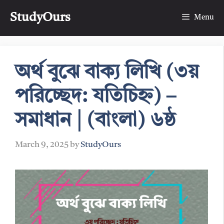
Skip
StudyOurs
to
Menu
content
অর্থ বুঝে বাক্য লিখি (৩য়
পরিচ্ছেদ: যতিচিহ্ন) –
সমাধান | (বাংলা) ৬ষ্ঠ
March 9, 2025
by
StudyOurs