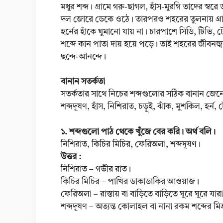
মধুর শব্দ। গ্রামে গরু-ছাগল, হাঁস-মুরগি তাদের স্বর
দল জোরে ডেকে ওঠে। তারপরও শহরের তুলনায় গ্রাম
হর্নের হাঁকে ঘুমানো যায় না। চারপাশে সিডি, টিভ
শব্দে কান পাতা দায় হয়ে পড়ে। তাই শহরের জীবনজ্বা
ছন্দে-আনন্দে।
বানান সতর্কতা
সতর্কতার সাথে নিচের শব্দগুলোর সঠিক বানান জে
শব্দদূষণ, হাঁস, নিশিরাত, চড়ুই, ঝাঁক, মুশকিল, হর্ন
১. শব্দগুলো পাঠ থেকে খুঁজে বের করি। অর্থ বলি।
নিশিরাত, কিচির মিচির, ফেরিঅলা, শব্দদূষণ।
উত্তর :
নিশিরাত – গভীর রাত।
কিচির মিচির – পাখির ডাকাডাকির আওয়াজ।
ফেরিঅলা – রাস্তায় বা বাড়িতে বাড়িতে ঘুরে ঘুরে যা
শব্দদূষণ – অত্যন্ত কোলাহল বা নানা রকম শব্দের মিশ