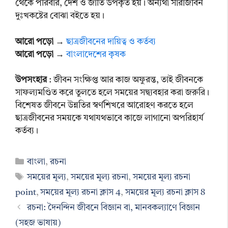
থেকে পরিবার, দেশ ও জাতি উপকৃত হয়। অন্যথা সারাজীবন
দুঃখকষ্টের বোঝা বইতে হয়।
আরো পড়ো
→
ছাত্রজীবনের দায়িত্ব ও কর্তব্য
আরো পড়ো
→
বাংলাদেশের কৃষক
উপসংহার
: জীবন সংক্ষিপ্ত আর কাজ অফুরন্ত, তাই জীবনকে
সাফল্যমণ্ডিত করে তুলতে হলে সময়ের সদ্ব্যবহার করা জরুরি।
বিশেষত জীবনে উন্নতির স্বর্ণশিখরে আরোহণ করতে হলে
ছাত্রজীবনের সময়কে যথাযথভাবে কাজে লাগানো অপরিহার্য
কর্তব্য।
Categories
বাংলা
,
রচনা
Tags
সময়ের মূল্য
,
সময়ের মূল্য রচনা
,
সময়ের মূল্য রচনা
point
,
সময়ের মূল্য রচনা ক্লাস 4
,
সময়ের মূল্য রচনা ক্লাস 8
রচনা: দৈনন্দিন জীবনে বিজ্ঞান বা, মানবকল্যাণে বিজ্ঞান
(সহজ ভাষায়)