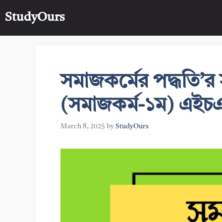
Skip
StudyOurs
to
content
সমাজকর্মের পদ্ধতি’র স
(সমাজকর্ম-১ম) এইচ
March 8, 2025
by
StudyOurs