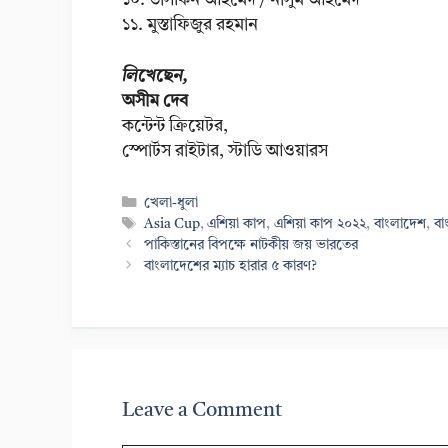
১০. তাসকিন আহমেদ / নাসুম আহমেদ
১১. মুস্তাফিজুর রহমান
লিখেছেন,
অসীম দেব
কন্টেন্ট ক্রিয়েটর,
স্পোর্টস রাইটার, স্টাডি আওয়ারস
Categories
খেলা-ধুলা
Tags
Asia Cup
,
এশিয়া কাপ
,
এশিয়া কাপ ২০২২
,
বাংলাদেশ
,
বা
পাকিস্তানের বিপক্ষে নাটকীয় জয় ভারতের
বাংলাদেশের ম্যাচ হারার ৫ কারণ?
Leave a Comment