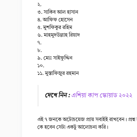
২.
৩. সাকিব আল হাসান
৪. আফিফ হোসেন
৫. মুশফিকুর রহিম
৬. মাহমুদউল্লাহ রিয়াদ
৭.
৮.
৯. মোঃ সাইফুদ্দিন
১০.
১১. মুস্তাফিজুর রহমান
দেখে নিন :
এশিয়া কাপ স্কোয়াড ২০২২
এই ৭ জনকে অটোচয়েজ প্রায় সবাইই রাখবেন। প্রশ্ন
কে হবেন সেটা একটু আলোচনা করি।