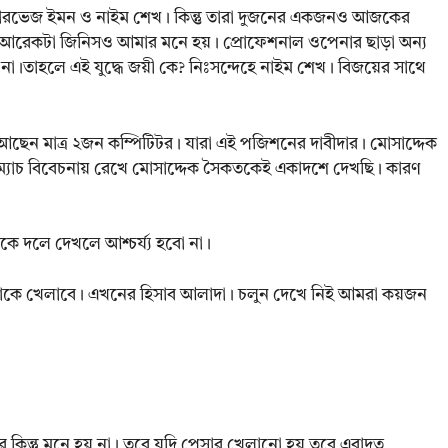
ারভেজ ইমন ও নাইম শেখ। কিন্তু তারা দুজনের একজনও আজকের
বার আরেকটা জিনিসও আমার মনে হয়। প্রোফেশনাল ওপেনার ছাড়া অন্য
া।তাহলে এই যুদ্ধে জয়ী কে? নিঃসন্দেহে নাইম শেখ। বিজয়ের সাথে
ছেন মাত্র ২জন কম্পিটিটর। যারা এই পজিশনের দাবীদার। মোসাদ্দেক
ম ম্যাচ বিবেচনায় রেখে মোসাদ্দেক সৈকতকেই একাদশে দেখছি। কারণ
ে দলে দেখলে আশ্চর্য্য হবো না।
 কাকে খেলাবে। এখনের হিসাব আলাদা। চলুন দেখে নিই আমরা কয়জন
কিন্তু মনে হয় না। তবে যদি পেসার খেলানো হয় তবে এবাদত