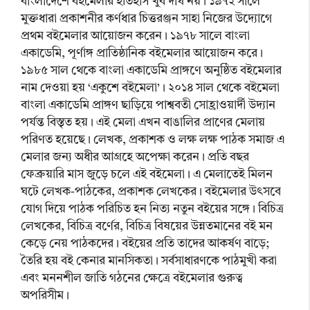
বাংলাদেশে বইমেলার ইতিহাস খুব দীর্ঘ নয়। ১৯৭২ সালে
মুক্তধারা প্রকাশনীর কর্ণধার চিত্তরঞ্জন সাহা নিজের উদ্যোগে
প্রথম বইমেলার আয়োজন করেন। ১৯৭৮ সালে বাংলা
একাডেমি, পূর্ণাঙ্গ প্রাতিষ্ঠানিক বইমেলার আয়োজন করে।
১৯৮৫ সাল থেকে বাংলা একাডেমি প্রাঙ্গণে অনুষ্ঠিত বইমেলার
নাম দেওয়া হয় ‘একুশে বইমেলা’। ২০১৪ সাল থেকে বইমেলা
বাংলা একাডেমি প্রাঙ্গণ ছাড়িয়ে পাশ্ববতী সোহ্রাওয়ার্দী উদ্যান
পর্যন্ত বিস্তৃত হয়। এই মেলা এখন বাঙালির প্রাণের মেলায়
পরিণত হয়েছে। লেখক, প্রকাশক ও লক্ষ লক্ষ পাঠক সমাজ এ
মেলার জন্য অধীর আগ্রহে অপেক্ষা করেন। প্রতি বছর
ফেব্রুয়ারি মাস জুড়ে চলে এই বইমেলা। এ মেলাতেই মিলন
ঘটে লেখক-পাঠকের, প্রকাশক লেখকের। বইমেলার উৎসবে
যোগ দিয়ে পাঠক পরিচিত হন নিত্য নতুন বইয়ের সঙ্গে। বিচিত্র
লেখকের, বিচিত্র বর্ণের, বিচিত্র বিষয়ের উন্নতমানের বই মন
কেড়ে নেয় পাঠকদের। বইয়ের প্রতি তাদের আকর্ষণ বাড়ে;
তৈরি হয় বই কেনার মানসিকতা। সর্বসাধারণকে পাঠমুখী করা
এবং মননশীল জাতি গঠনের ক্ষেত্রে বইমেলার গুরুত্ব
অপরিসীম।