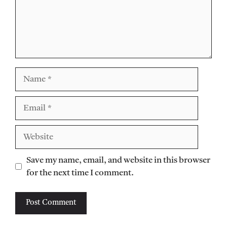
Name
Email
Website
Save my name, email, and website in this browser
for the next time I comment.