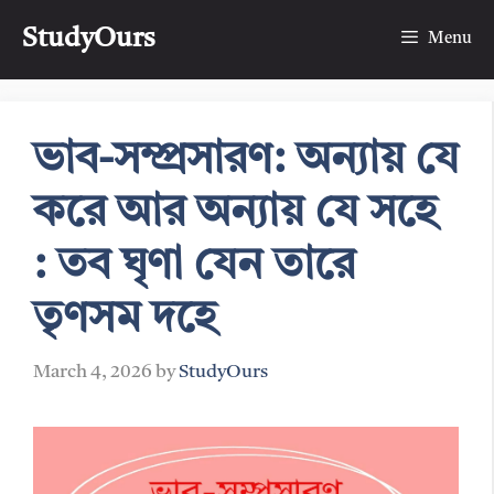
Skip
StudyOurs
to
Menu
content
ভাব-সম্প্রসারণ: অন্যায় যে
করে আর অন্যায় যে সহে
: তব ঘৃণা যেন তারে
তৃণসম দহে
March 4, 2026
by
StudyOurs