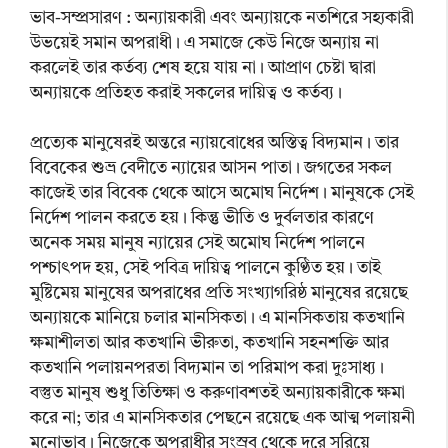
ভাব-সম্প্রসারণ : অন্যায়কারী এবং অন্যায়কে নতশিরে সহ্যকারী
উভয়েই সমান অপরাধী। এ সমাজে কেউ নিজে অন্যায় না
করলেই তার কর্তব্য শেষ হয়ে যায় না। আপ্রাণ চেষ্টা দ্বারা
অন্যায়কে প্রতিহত করাই সকলের দায়িত্ব ও কর্তব্য।
প্রত্যেক মানুষেরই অন্তরে ন্যায়বোধের অস্তিত্ব বিদ্যমান। তার
বিবেকের শুভ্র বেদীতে ন্যায়ের আসন পাতা। জগতের সকল
কাজেই তার বিবেক থেকে আসে অমোঘ নির্দেশ। মানুষকে সেই
নির্দেশ পালন করতে হয়। কিন্তু ভীতি ও দুর্বলতার কারণে
অনেক সময় মানুষ ন্যায়ের সেই অমোঘ নির্দেশ পালনে
পশ্চাৎপদ হয়, সেই পবিত্র দায়িত্ব পালনে কুণ্ঠিত হয়। তাই
মুষ্টিমেয় মানুষের অপরাধের প্রতি সংখ্যাগরিষ্ঠ মানুষের রয়েছে
অন্যায়কে মানিয়ে চলার মানসিকতা। এ মানসিকতায় কতখানি
ক্ষমাশীলতা আর কতখানি ভীরুতা, কতখানি সহনশক্তি আর
কতখানি পলায়নপরতা বিদ্যমান তা পরিমাপ করা দুঃসাধ্য।
বস্তুত মানুষ শুধু তিতিক্ষা ও করুণাবশতই অন্যায়কারীকে ক্ষমা
করে না; তার এ মানসিকতার পেছনে রয়েছে এক আত্ম পলায়নী
মনোভাব। নিজেকে অপরাধীর সংস্রব থেকে দূরে সরিয়ে