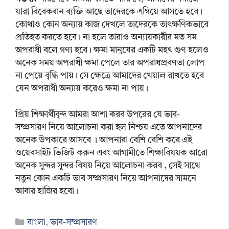
যারা বিবেকবান ব্যক্তি আছে তাদেরকে এগিয়ে আসতে হবে।
কোথাও কোন অন্যায় কাজ দেখলে তাদেরকে তাৎক্ষণিকভাবে
প্রতিহত করতে হবে। না হলে তারাও অন্যায়কারীর মত সম
অপরাধী বলে গণ্য হবে। ক্ষমা মানুষের একটি মহৎ গুণ হলেও
অনেক সময় অপরাধী ক্ষমা পেলে তার অপরাধপ্রবণতা লোপ
না পেয়ে বৃদ্ধি পায়। সে ক্ষেত্রে আমাদের খেয়াল রাখতে হবে
যেন অপরাধী অন্যায় করেও ক্ষমা না পায়।
প্রিয় শিক্ষার্থীবৃন্দ আমরা আশা করব উপরের যে ভাব-
সম্প্রসারণ নিয়ে আলোচনা করা হল নিশ্চয় এতে আপনাদের
অনেক উপকারে আসবে । আপনারা বেশি বেশি করে এই
ওয়েবসাইট ভিজিট করুন এবং আগামীতে শিক্ষাবিষয়ক আরো
অনেক সুন্দর সুন্দর বিষয় নিয়ে আলোচনা করব , সেই সাথে
নতুন কোন একটি ভাব সম্প্রসারণ নিয়ে আপনাদের সামনে
আবার হাজির হবো।
Categories
বাংলা
,
ভাব-সম্প্রসারণ