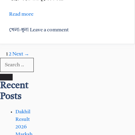
Read more
Categories
খেলা-ধুলা
Leave a comment
Page
Page
1
2
Next
→
Search
for:
Recent
Posts
Dakhil
Result
2026
Marksh