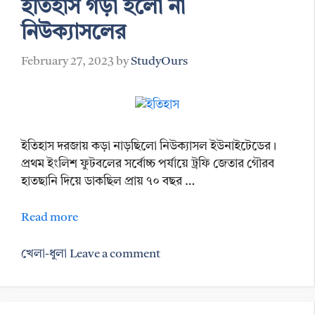
ইতিহাস গড়া হলো না
নিউক্যাসলের
February 27, 2023
by
StudyOurs
ইতিহাস দরজায় কড়া নাড়ছিলো নিউক্যাসল ইউনাইটেডের।
প্রথম ইংলিশ ফুটবলের সর্বোচ্চ পর্যায়ে ট্রফি জেতার গৌরব
হাতছানি দিয়ে ডাকছিল প্রায় ৭০ বছর …
Read more
Categories
খেলা-ধুলা
Leave a comment