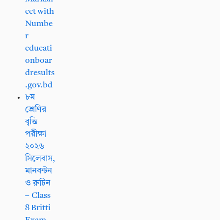
eet with
Numbe
r
educati
onboar
dresults
.gov.bd
৮ম
শ্রেণির
বৃত্তি
পরীক্ষা
২০২৬
সিলেবাস,
মানবন্টন
ও রুটিন
– Class
8 Britti