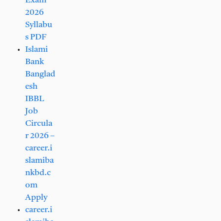
Exam
2026
Syllabu
s PDF
Islami
Bank
Banglad
esh
IBBL
Job
Circula
r 2026 –
career.i
slamiba
nkbd.c
om
Apply
career.i