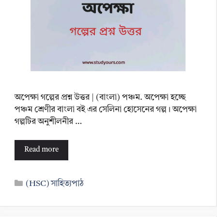
অপেক্ষা গল্পের প্রশ্ন উত্তর | (বাংলা) পঞ্চম. অপেক্ষা হচ্ছে
পঞ্চম শ্রেণীর বাংলা বই এর সেলিনা হোসেনের গল্প। অপেক্ষা
গল্পটির অনুশীলনীর …
Read more
Categories
(HSC) সাহিত্যপাঠ