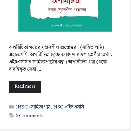
অপরিচিতা গল্পের সৃজনশীল প্রশ্নোত্তর | (সাহিত্যপাঠ)
এইচএসসি. অপরিচিতা হচ্ছে একাদশ-দ্বাদশ শ্রেণীর অর্থাৎ
এইচএসসি’র সাহিত্যপাঠের গল্প। অপরিচিতা গল্প থেকে
বাছাইকৃত সেরা …
Read more
Categories
(HSC) সাহিত্যপাঠ
,
HSC-এইচএসসি
2 Comments