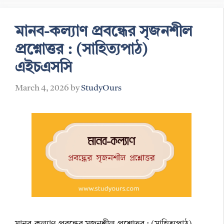
মানব-কল্যাণ প্রবন্ধের সৃজনশীল
প্রশ্নোত্তর : (সাহিত্যপাঠ)
এইচএসসি
March 4, 2026
by
StudyOurs