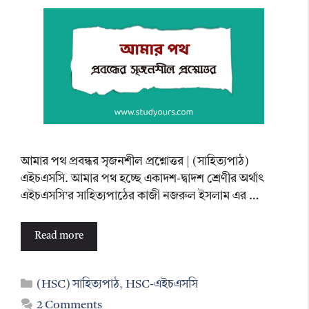
আমার পথ প্রবন্ধর সৃজনশীল প্রশ্নোত্তর | (সাহিত্যপাঠ)
এইচএসসি. আমার পথ হচ্ছে একাদশ-দ্বাদশ শ্রেণীর অর্থাৎ
এইচএসসি’র সাহিত্যপাঠের কাজী নজরুল ইসলাম এর …
Read more
Categories
(HSC) সাহিত্যপাঠ
,
HSC-এইচএসসি
2 Comments