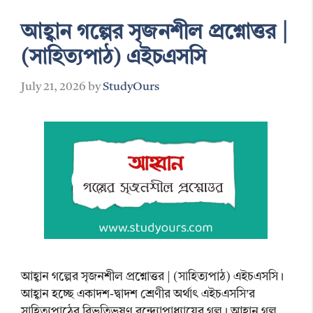
আহ্বান গল্পের সৃজনশীল প্রশ্নোত্তর |
(সাহিত্যপাঠ) এইচএসসি
July 21, 2026
by
StudyOurs
আহ্বান গল্পের সৃজনশীল প্রশ্নোত্তর | (সাহিত্যপাঠ) এইচএসসি।
আহ্বান হচ্ছে একাদশ-দ্বাদশ শ্রেণীর অর্থাৎ এইচএসসি’র
সাহিত্যপাঠের বিভূতিভূষণ বন্দ্যোপাধ্যায়ের গল্প। আহ্বান গল্প