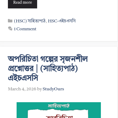
Read more
Categories
(HSC) সাহিত্যপাঠ
,
HSC-এইচএসসি
1 Comment
অপরিচিতা গল্পের সৃজনশীল
প্রশ্নোত্তর | (সাহিত্যপাঠ)
এইচএসসি
March 4, 2026
by
StudyOurs